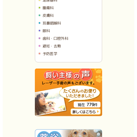
泌尿器科
腫瘍科
皮膚科
耳鼻咽喉科
眼科
歯科・口腔外科
避妊・去勢
予防医学
779
現在
件