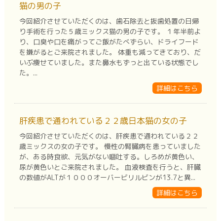
猫の男の子
今回紹介させていただくのは、歯石除去と抜歯処置の日帰
り手術を行った５歳ミックス猫の男の子です。 １年半前よ
り、口臭や口を痛がってご飯がたべずらい、ドライフード
を嫌がるとご来院されました。 体重も減ってきており、だ
いぶ痩せていました。また鼻水もずっと出ている状態でし
た。...
詳細はこちら
肝疾患で通われている２２歳日本猫の女の子
今回紹介させていただくのは、肝疾患で通われている２２
歳ミックスの女の子です。 慢性の腎臓病を患っていました
が、ある時食欲、元気がない嘔吐する。しろめが黄色い、
尿が黄色いとご来院されました。 血液検査を行うと、肝臓
の数値がALTが１０００オーバービリルビンが13.7と異...
詳細はこちら