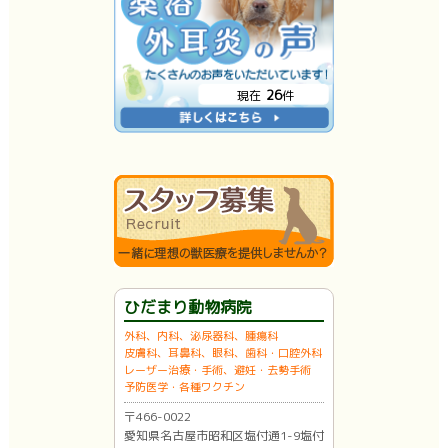
26
現在
件
ひだまり動物病院
外科、内科、泌尿器科、腫瘍科
皮膚科、耳鼻科、眼科、歯科・口腔外科
レーザー治療・手術、避妊・去勢手術
予防医学・各種ワクチン
〒466-0022
愛知県名古屋市昭和区塩付通1-9塩付