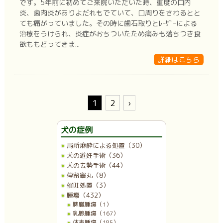
です。5年前に初めてご来院いただいた時、重度の口内
炎、歯肉炎がありよだれもでていて、口周りをさわるとと
ても痛がっていました。その時に歯石取りとﾚｰｻﾞｰによる
治療をうけられ、炎症がおちついたため痛みも落ちつき食
欲ももどってきま...
詳細はこちら
1
2
›
犬の症例
局所麻酔による処置（30）
犬の避妊手術（36）
犬の去勢手術（44）
停留睾丸（8）
催吐処置（3）
腫瘍（432）
脾臓腫瘍（1）
乳腺腫瘍（167）
体表腫瘍（185）