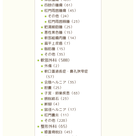
四肢の腫瘍（61）
肛門周囲腫瘍（45）
その他（24）
肛門周囲腺腫（23）
肥満細胞腫（25）
悪性黒色腫（15）
軟部組織肉腫（14）
扁平上皮癌（7）
脂肪腫（15）
その他（35）
軟部外科（588）
外傷（2）
軟口蓋過長症・鼻孔狭窄症
（57）
会陰ヘルニア（35）
胆嚢（25）
子宮・卵巣疾患（63）
膀胱結石（23）
断脚（4）
鼠径ヘルニア（17）
肛門嚢炎（11）
その他（228）
整形外科（65）
膝蓋骨脱臼（45）