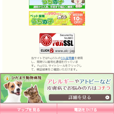
当サイトではFujiSSLの
SSL証明書
を使用
し、常時SSL暗号化通信を行っていま
す。 FujiSSL サイトシールをクリックし
て、検証結果をご確認いただけます。
名古屋市昭和区の動物病院、ひだまり動物病院は、薬浴などの皮膚科診療、乳
腺腫瘍手術・体表腫瘤切除などの日帰り手術に力を入れております。
もちろん内科、外科、腫瘍科などの一般診療、予防医療（各種ワクチン）など
も行っています。
マップを見る
電話をかける
Copyright (C) 2026ひだまり動物病院, All Rights Reserved.nagoya