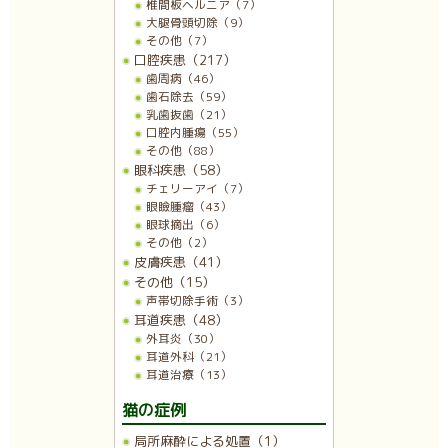
椎間板ヘルニア（7）
大腿骨頭切除（9）
その他（7）
口腔疾患（217）
歯周病（46）
歯石除去（59）
乳歯抜歯（21）
口腔内腫瘍（55）
その他（88）
眼科疾患（58）
チェリーアイ（7）
眼瞼腫瘤（43）
眼球摘出（6）
その他（2）
皮膚疾患（41）
その他（15）
声帯切除手術（3）
耳道疾患（48）
外耳炎（30）
耳道外科（21）
耳道治療（13）
猫の症例
局所麻酔による処置（1）