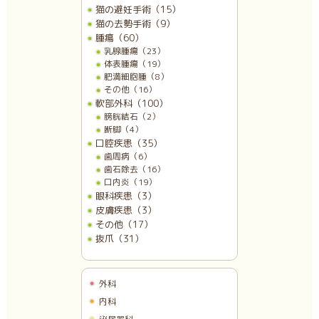
猫の避妊手術（15）
猫の去勢手術（9）
腫瘍（60）
乳腺腫瘍（23）
体表腫瘍（19）
肥満細胞腫（8）
その他（16）
軟部外科（100）
膀胱結石（2）
断脚（4）
口腔疾患（35）
歯周病（6）
歯石除去（16）
口内炎（19）
眼科疾患（3）
皮膚疾患（3）
その他（17）
抜爪（31）
外科
内科