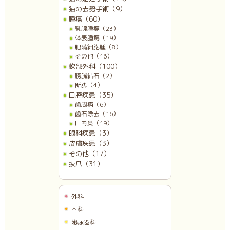
猫の去勢手術（9）
腫瘍（60）
乳腺腫瘍（23）
体表腫瘍（19）
肥満細胞腫（8）
その他（16）
軟部外科（100）
膀胱結石（2）
断脚（4）
口腔疾患（35）
歯周病（6）
歯石除去（16）
口内炎（19）
眼科疾患（3）
皮膚疾患（3）
その他（17）
抜爪（31）
外科
内科
泌尿器科