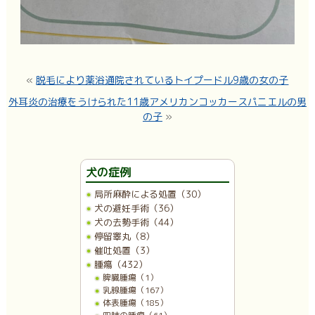
«
脱毛により薬浴通院されているトイプードル9歳の女の子
外耳炎の治療をうけられた11歳アメリカンコッカースパニエルの男
の子
»
犬の症例
局所麻酔による処置（30）
犬の避妊手術（36）
犬の去勢手術（44）
停留睾丸（8）
催吐処置（3）
腫瘍（432）
脾臓腫瘍（1）
乳腺腫瘍（167）
体表腫瘍（185）