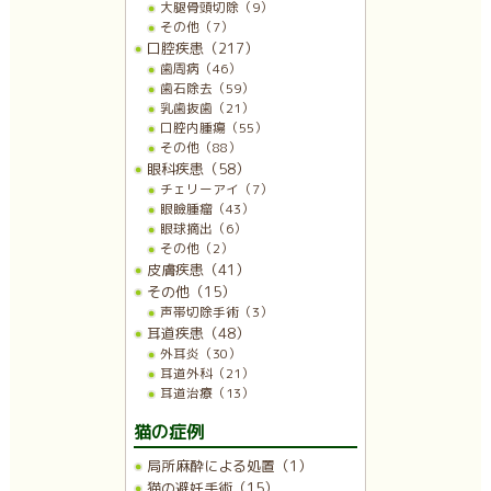
大腿骨頭切除（9）
その他（7）
口腔疾患（217）
歯周病（46）
歯石除去（59）
乳歯抜歯（21）
口腔内腫瘍（55）
その他（88）
眼科疾患（58）
チェリーアイ（7）
眼瞼腫瘤（43）
眼球摘出（6）
その他（2）
皮膚疾患（41）
その他（15）
声帯切除手術（3）
耳道疾患（48）
外耳炎（30）
耳道外科（21）
耳道治療（13）
猫の症例
局所麻酔による処置（1）
猫の避妊手術（15）