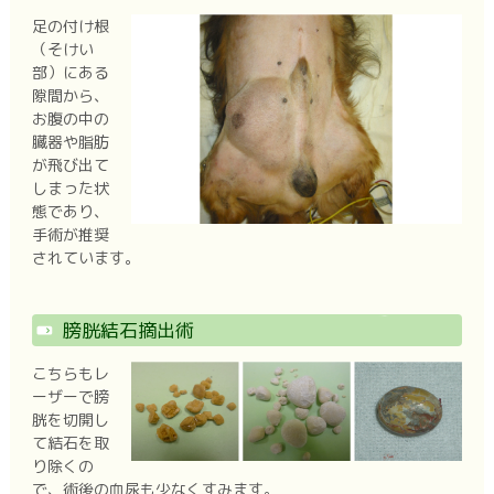
足の付け根
（そけい
部）にある
隙間から、
お腹の中の
臓器や脂肪
が飛び出て
しまった状
態であり、
手術が推奨
されています。
膀胱結石摘出術
こちらもレ
ーザーで膀
胱を切開し
て結石を取
り除くの
で、術後の血尿も少なくすみます。