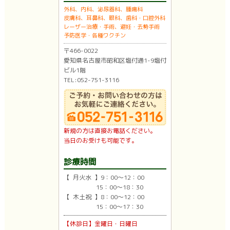
外科、内科、泌尿器科、腫瘍科
皮膚科、耳鼻科、眼科、歯科・口腔外科
レーザー治療・手術、避妊・去勢手術
予防医学・各種ワクチン
〒466-0022
愛知県名古屋市昭和区塩付通1-9塩付
ビル1階
TEL:052-751-3116
新規の方は直接お電話ください。
当日のお受けも可能です。
診療時間
【 月火水 】9：00〜12：00
15：00〜18：30
【 木土祝 】8：00〜12：00
15：00〜17：30
【休診日】金曜日・日曜日