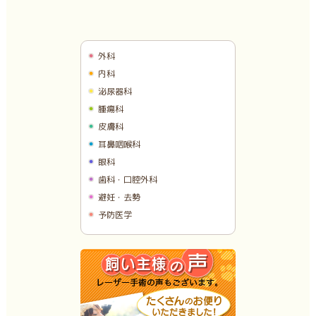
外科
内科
泌尿器科
腫瘍科
皮膚科
耳鼻咽喉科
眼科
歯科・口腔外科
避妊・去勢
予防医学