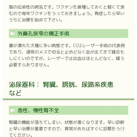
猫の伝染性の病気です。ワクチンを接種しておくと軽くて済
むので毎年ワクチンをうっておきましょう。発症したら早い
うちに治療を始めて下さい。
外鼻孔狭窄の矯正手術
鼻が潰れた犬種に多い病態です。CO2レーザー手術の代表例
であり、通常のメスで切ると止めどなく血が出てきて縫合も
しにくいのですが、レーザーでは出血はほとんどなく、縫う
必要すらありません。
泌尿器科： 腎臓、膀胱、尿路系疾患
など
急性、慢性腎不全
腎臓の機能が落ちてしまい、状態が悪くなります。早い診断
と早い治療が重要ですので、異常があればすぐに診察をうけ
てください。