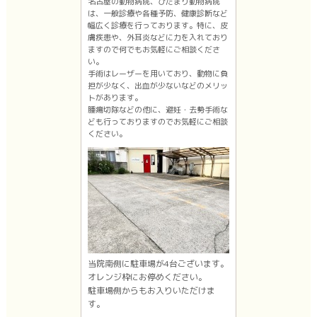
名古屋の動物病院、ひだまり動物病院
は、一般診療や各種予防、健康診断など
幅広く診療を行っております。特に、皮
膚疾患や、外耳炎などに力を入れており
ますので何でもお気軽にご相談くださ
い。
手術はレーザーを用いており、動物に負
担が少なく、出血が少ないなどのメリッ
トがあります。
腫瘍切除などの他に、避妊・去勢手術な
ども行っておりますのでお気軽にご相談
ください。
当院南側に駐車場が4台ございます。
オレンジ枠にお停めください。
駐車場側からもお入りいただけま
す。