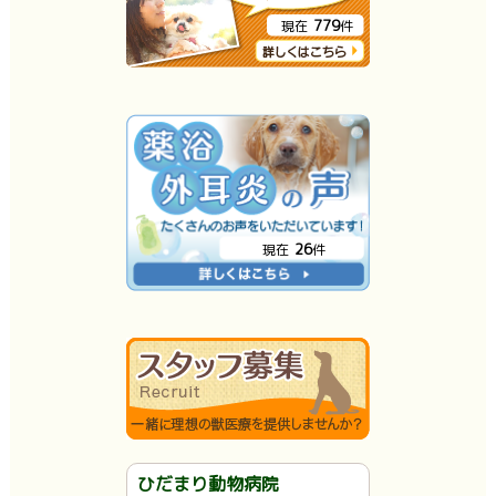
779
現在
件
26
現在
件
ひだまり動物病院