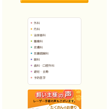
外科
内科
泌尿器科
腫瘍科
皮膚科
耳鼻咽喉科
眼科
歯科・口腔外科
避妊・去勢
予防医学