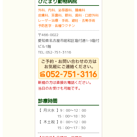
ひだまり動物病院
外科、内科、泌尿器科、腫瘍科
皮膚科、耳鼻科、眼科、歯科・口腔外科
レーザー治療・手術、避妊・去勢手術
予防医学・各種ワクチン
〒466-0022
愛知県名古屋市昭和区塩付通1-9塩付
ビル1階
TEL:052-751-3116
新規の方は直接お電話ください。
当日のお受けも可能です。
診療時間
【 月火水 】9：00〜12：00
15：00〜18：30
【 木土祝 】8：00〜12：00
15：00〜17：30