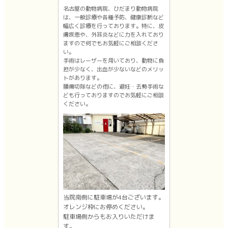
名古屋の動物病院、ひだまり動物病院
は、一般診療や各種予防、健康診断など
幅広く診療を行っております。特に、皮
膚疾患や、外耳炎などに力を入れており
ますので何でもお気軽にご相談くださ
い。
手術はレーザーを用いており、動物に負
担が少なく、出血が少ないなどのメリッ
トがあります。
腫瘍切除などの他に、避妊・去勢手術な
ども行っておりますのでお気軽にご相談
ください。
当院南側に駐車場が4台ございます。
オレンジ枠にお停めください。
駐車場側からもお入りいただけま
す。