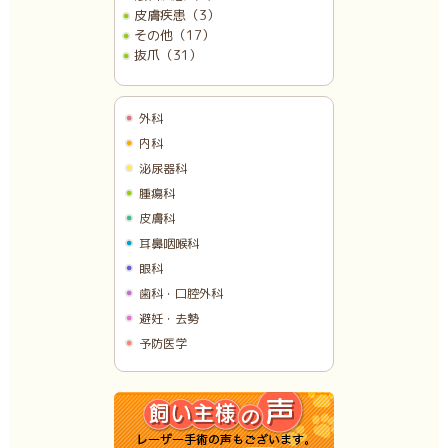
皮膚疾患（3）
その他（17）
抜爪（31）
外科
内科
泌尿器科
腫瘍科
皮膚科
耳鼻咽喉科
眼科
歯科・口腔外科
避妊・去勢
予防医学