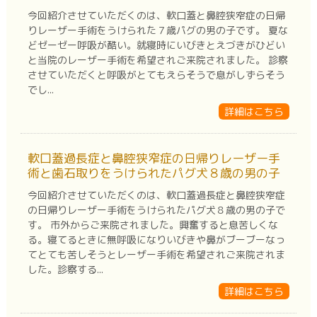
今回紹介させていただくのは、軟口蓋と鼻腔狭窄症の日帰
りレーザー手術をうけられた７歳パグの男の子です。 夏な
どゼーゼー呼吸が酷い。就寝時にいびきとえづきがひどい
と当院のレーザー手術を希望されご来院されました。 診察
させていただくと呼吸がとてもえらそうで息がしずらそう
でし...
詳細はこちら
軟口蓋過長症と鼻腔狭窄症の日帰りレーザー手
術と歯石取りをうけられたパグ犬８歳の男の子
今回紹介させていただくのは、軟口蓋過長症と鼻腔狭窄症
の日帰りレーザー手術をうけられたパグ犬８歳の男の子で
す。 市外からご来院されました。興奮すると息苦しくな
る。寝てるときに無呼吸になりいびきや鼻がブーブーなっ
てとても苦しそうとレーザー手術を希望されご来院されま
した。診察する...
詳細はこちら