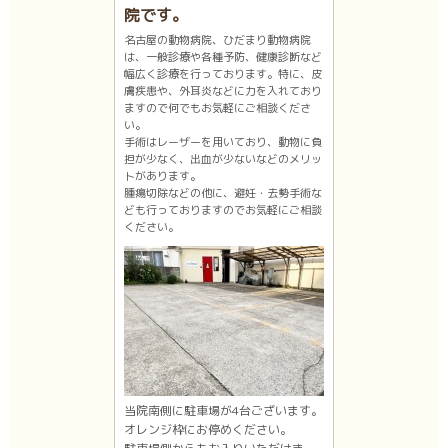
院です。
名古屋の動物病院、ひだまり動物病院
は、一般診療や各種予防、健康診断など
幅広く診療を行っております。特に、皮
膚疾患や、外耳炎などに力を入れており
ますので何でもお気軽にご相談くださ
い。
手術はレーザーを用いており、動物に負
担が少なく、出血が少ないなどのメリッ
トがあります。
腫瘍切除などの他に、避妊・去勢手術な
ども行っておりますのでお気軽にご相談
ください。
当院南側に駐車場が4台ございます。
オレンジ枠にお停めください。