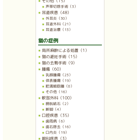
その他（15）
声帯切除手術（3）
耳道疾患（48）
外耳炎（30）
耳道外科（21）
耳道治療（13）
猫の症例
局所麻酔による処置（1）
猫の避妊手術（15）
猫の去勢手術（9）
腫瘍（60）
乳腺腫瘍（23）
体表腫瘍（19）
肥満細胞腫（8）
その他（16）
軟部外科（100）
膀胱結石（2）
断脚（4）
口腔疾患（35）
歯周病（6）
歯石除去（16）
口内炎（19）
眼科疾患（3）