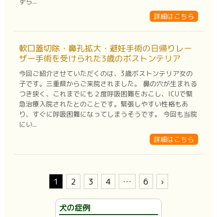
ずら...
詳細はこちら
軟口蓋切除・鼻孔拡大・避妊手術の日帰りレー
ザー手術を受けられた3歳のボストンテリア
今回ご紹介させていただくのは、3歳ボストンテリア女の
子です。三重県からご来院されました。 鼻の穴が生まれる
つき狭く、これまでにも２度呼吸困難をおこし、ICUで緊
急治療入院されたとのことです。緊張しやすい性格もあ
り、すぐに呼吸困難になってしまうそうです。 今回も当院
にい...
詳細はこちら
1
2
3
4
…
6
›
犬の症例