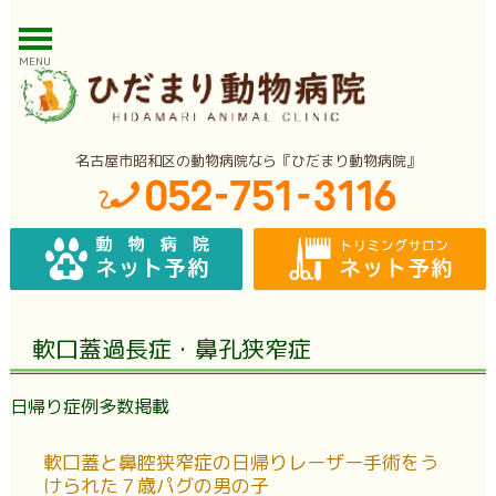
MENU
名古屋市昭和区の動物病院なら『ひだまり動物病院』
軟口蓋過長症・鼻孔狭窄症
日帰り症例多数掲載
軟口蓋と鼻腔狭窄症の日帰りレーザー手術をう
けられた７歳パグの男の子