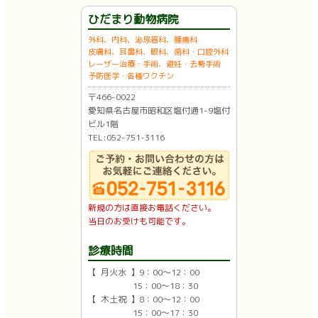
ひだまり動物病院
外科、内科、泌尿器科、腫瘍科
皮膚科、耳鼻科、眼科、歯科・口腔外科
レーザー治療・手術、避妊・去勢手術
予防医学・各種ワクチン
〒466-0022
愛知県名古屋市昭和区塩付通1-9塩付
ビル1階
TEL:052-751-3116
新規の方は直接お電話ください。
当日のお受けも可能です。
診療時間
【 月火水 】9：00〜12：00
15：00〜18：30
【 木土祝 】8：00〜12：00
15：00〜17：30