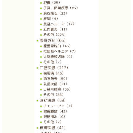
胆嚢（25）
子宮・卵巣疾患（63）
膀胱結石（23）
断脚（4）
鼠径ヘルニア（17）
肛門嚢炎（11）
その他（228）
整形外科（65）
膝蓋骨脱臼（45）
椎間板ヘルニア（7）
大腿骨頭切除（9）
その他（7）
口腔疾患（217）
歯周病（46）
歯石除去（59）
乳歯抜歯（21）
口腔内腫瘍（55）
その他（88）
眼科疾患（58）
チェリーアイ（7）
眼瞼腫瘤（43）
眼球摘出（6）
その他（2）
皮膚疾患（41）