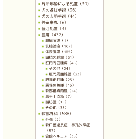
局所麻酔による処置（30）
犬の避妊手術（36）
犬の去勢手術（44）
停留睾丸（8）
催吐処置（3）
腫瘍（432）
脾臓腫瘍（1）
乳腺腫瘍（167）
体表腫瘍（185）
四肢の腫瘍（61）
肛門周囲腫瘍（45）
その他（24）
肛門周囲腺腫（23）
肥満細胞腫（25）
悪性黒色腫（15）
軟部組織肉腫（14）
扁平上皮癌（7）
脂肪腫（15）
その他（35）
軟部外科（588）
外傷（2）
軟口蓋過長症・鼻孔狭窄症
（57）
会陰ヘルニア（35）