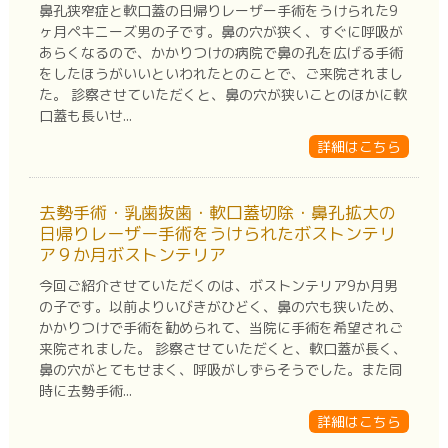
鼻孔狭窄症と軟口蓋の日帰りレーザー手術をうけられた9
ヶ月ペキニーズ男の子です。鼻の穴が狭く、すぐに呼吸が
あらくなるので、かかりつけの病院で鼻の孔を広げる手術
をしたほうがいいといわれたとのことで、ご来院されまし
た。 診察させていただくと、鼻の穴が狭いことのほかに軟
口蓋も長いせ...
詳細はこちら
去勢手術・乳歯抜歯・軟口蓋切除・鼻孔拡大の
日帰りレーザー手術をうけられたボストンテリ
ア９か月ボストンテリア
今回ご紹介させていただくのは、ボストンテリア9か月男
の子です。以前よりいびきがひどく、鼻の穴も狭いため、
かかりつけで手術を勧められて、当院に手術を希望されご
来院されました。 診察させていただくと、軟口蓋が長く、
鼻の穴がとてもせまく、呼吸がしずらそうでした。また同
時に去勢手術...
詳細はこちら