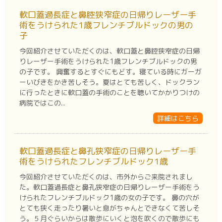
軟口蓋過長症と鼻腔狭窄症の日帰りレーザー手
術をうけられた1歳フレンチブルドックの男の
子
今回紹介させていただくのは、軟口蓋と鼻腔狭窄症の日帰
りレーザー手術をうけられた1歳フレンチブルドックの男
の子です。 興奮するとすぐにもどす。寝ている時にガーガ
ーいびきをかき苦しそう。夏はとても苦しく、ドックラン
に行ったときに軟口蓋の手術のことを聴いてかかりつけの
病院ではこの...
詳細はこちら
軟口蓋過長症と鼻孔狭窄症の日帰りレーザー手
術をうけられたフレンチブルドック1歳
今回紹介させていただくのは、市外からご来院されまし
た。軟口蓋過長症と鼻孔狭窄症の日帰りレーザー手術をう
けられたフレンチブルドック1歳の女の子です。 鼻の穴が
とても狭く走ったり暑いと息がちゃんとできなくて苦しそ
う。５月ぐらいからは散歩にいくと泡を吹くので散歩にも