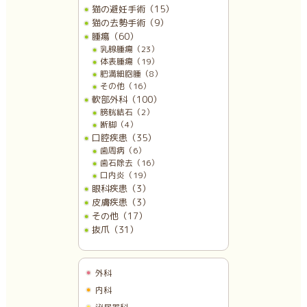
猫の避妊手術（15）
猫の去勢手術（9）
腫瘍（60）
乳腺腫瘍（23）
体表腫瘍（19）
肥満細胞腫（8）
その他（16）
軟部外科（100）
膀胱結石（2）
断脚（4）
口腔疾患（35）
歯周病（6）
歯石除去（16）
口内炎（19）
眼科疾患（3）
皮膚疾患（3）
その他（17）
抜爪（31）
外科
内科