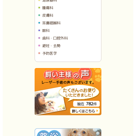
泌尿器科
腫瘍科
皮膚科
耳鼻咽喉科
眼科
歯科・口腔外科
避妊・去勢
予防医学
782
現在
件