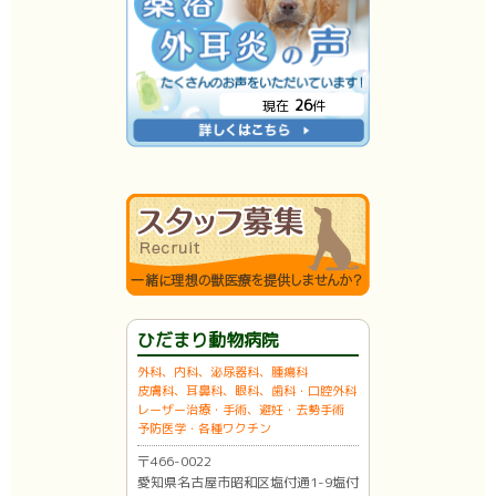
26
現在
件
ひだまり動物病院
外科、内科、泌尿器科、腫瘍科
皮膚科、耳鼻科、眼科、歯科・口腔外科
レーザー治療・手術、避妊・去勢手術
予防医学・各種ワクチン
〒466-0022
愛知県名古屋市昭和区塩付通1-9塩付