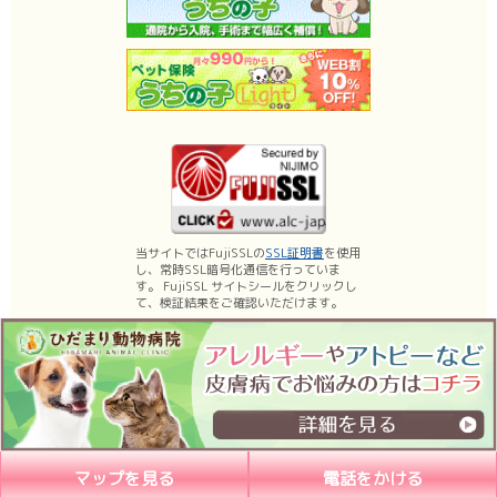
当サイトではFujiSSLの
SSL証明書
を使用
し、常時SSL暗号化通信を行っていま
す。 FujiSSL サイトシールをクリックし
て、検証結果をご確認いただけます。
名古屋市昭和区の動物病院、ひだまり動物病院は、薬浴などの皮膚科診療、乳
腺腫瘍手術・体表腫瘤切除などの日帰り手術に力を入れております。
もちろん内科、外科、腫瘍科などの一般診療、予防医療（各種ワクチン）など
も行っています。
マップを見る
電話をかける
Copyright (C) 2026ひだまり動物病院, All Rights Reserved.nagoya