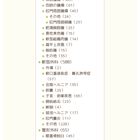
四肢の腫瘍（61）
肛門周囲腫瘍（45）
その他（24）
肛門周囲腺腫（23）
肥満細胞腫（25）
悪性黒色腫（15）
軟部組織肉腫（14）
扁平上皮癌（7）
脂肪腫（15）
その他（35）
軟部外科（588）
外傷（2）
軟口蓋過長症・鼻孔狭窄症
（57）
会陰ヘルニア（35）
胆嚢（25）
子宮・卵巣疾患（63）
膀胱結石（23）
断脚（4）
鼠径ヘルニア（17）
肛門嚢炎（11）
その他（228）
整形外科（65）
膝蓋骨脱臼（45）