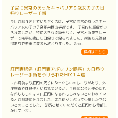
子宮に異常のあったキャバリア３歳女の子の日
帰りレーザー手術
今回ご紹介させていただくのは、子宮に異常のあったキャ
バリア女の子の子宮卵巣摘出手術です。 子宮内に腫瘤がみ
られましたが、特に大きな問題もなく、子宮と卵巣をレー
ザーで無事に摘出し日帰りで帰られました。術後も元気食
欲ありで無事に抜糸も終わりました。 &nb...
詳細はこちら
肛門嚢腺癌（肛門嚢アポクリン腺癌）の日帰り
レーザー手術をうけられたMIX１４歳
２か月前より肛門の周りに5cmぐらいのしこりがあり、外
注検査では良性といわれているが、手術になると便のたれ
ながしもしくは人口肛門になるかもしれないといわれてい
るとご相談にみえました。また便がしぶって少量しかでな
いとのことでした。 診察させていただくと肛門から臀部に
かけて巨大...