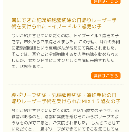
詳細はこちら
耳にできた肥満細胞腫切除の日帰りレーザー手
術を受けられたトイプードル７歳男の子
今回ご紹介させていただくのは、トイプードル７歳男の子
です。市外からご来院されました。 この子は、耳介の外側
に肥満細胞腫という皮膚がんが他院にて発見されました。
そこでは、耳介ごと全部切除するか大学病院を勧められま
したが、セカンドオピニオンとして当院に来院されたた
め、状態を見て...
詳細はこちら
膣ポリープ切除・乳腺腫瘍切除・避妊手術の日
帰りレーザー手術を受けられたMIX１５歳女の子
今回ご紹介させていただくのは、MIX15歳女の子です。心
雑音があるのと、陰部に異変を感じそこからポリープのよ
うなものがでてると、ご来院されました。 しんさつさせて
いただくと、 膣ポリープができていてそこを気にしてな