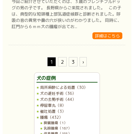
今回ご紹介させていただくのは、３歳のフレンチブルドッ
グの男の子です。 長野県からご来院されました。 この子
は、典型的な短頭種上部気道症候群と診断されました。呼
吸の音の異常や鼻の穴が狭いのがわかりました。 同時に、
肛門から６ｍｍ大の腫瘤が出てお...
詳細はこちら
1
2
3
›
犬の症例
局所麻酔による処置（30）
犬の避妊手術（36）
犬の去勢手術（44）
停留睾丸（8）
催吐処置（3）
腫瘍（432）
脾臓腫瘍（1）
乳腺腫瘍（167）
体表腫瘍（185）