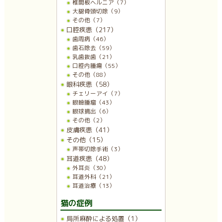
椎間板ヘルニア（7）
大腿骨頭切除（9）
その他（7）
口腔疾患（217）
歯周病（46）
歯石除去（59）
乳歯抜歯（21）
口腔内腫瘍（55）
その他（88）
眼科疾患（58）
チェリーアイ（7）
眼瞼腫瘤（43）
眼球摘出（6）
その他（2）
皮膚疾患（41）
その他（15）
声帯切除手術（3）
耳道疾患（48）
外耳炎（30）
耳道外科（21）
耳道治療（13）
猫の症例
局所麻酔による処置（1）