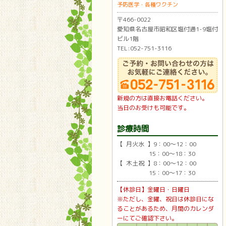
予防医学・各種ワクチン
〒466-0022
愛知県名古屋市昭和区塩付通1-9塩付
ビル1階
TEL:052-751-3116
新規の方は直接お電話ください。
当日のお受けも可能です。
診療時間
【 月火水 】9：00〜12：00
15：00〜18：30
【 木土祝 】8：00〜12：00
15：00〜17：30
【休診日】金曜日・日曜日
※ただし、金曜、祝日は休診日にな
ることがあるため、月間のカレンダ
ーにてご確認下さい。