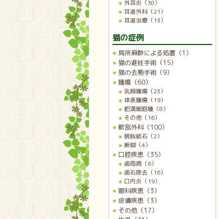
外耳炎（30）
耳道外科（21）
耳道治療（13）
猫の症例
局所麻酔による処置（1）
猫の避妊手術（15）
猫の去勢手術（9）
腫瘍（60）
乳腺腫瘍（23）
体表腫瘍（19）
肥満細胞腫（8）
その他（16）
軟部外科（100）
膀胱結石（2）
断脚（4）
口腔疾患（35）
歯周病（6）
歯石除去（16）
口内炎（19）
眼科疾患（3）
皮膚疾患（3）
その他（17）