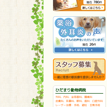
780
現在
件
26
現在
件
ひだまり動物病院
外科、内科、泌尿器科、腫瘍科
皮膚科、耳鼻科、眼科、歯科・口腔外科
レーザー治療・手術、避妊・去勢手術