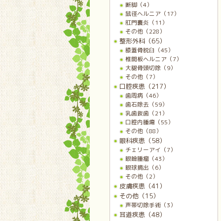
断脚（4）
鼠径ヘルニア（17）
肛門嚢炎（11）
その他（228）
整形外科（65）
膝蓋骨脱臼（45）
椎間板ヘルニア（7）
大腿骨頭切除（9）
その他（7）
口腔疾患（217）
歯周病（46）
歯石除去（59）
乳歯抜歯（21）
口腔内腫瘍（55）
その他（88）
眼科疾患（58）
チェリーアイ（7）
眼瞼腫瘤（43）
眼球摘出（6）
その他（2）
皮膚疾患（41）
その他（15）
声帯切除手術（3）
耳道疾患（48）