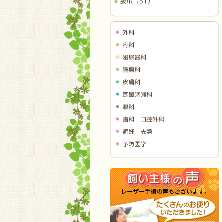
抜爪（31）
外科
内科
泌尿器科
腫瘍科
皮膚科
耳鼻咽喉科
眼科
歯科・口腔外科
避妊・去勢
予防医学