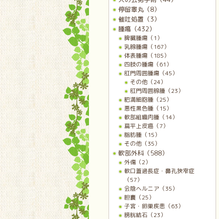
停留睾丸（8）
催吐処置（3）
腫瘍（432）
脾臓腫瘍（1）
乳腺腫瘍（167）
体表腫瘍（185）
四肢の腫瘍（61）
肛門周囲腫瘍（45）
その他（24）
肛門周囲腺腫（23）
肥満細胞腫（25）
悪性黒色腫（15）
軟部組織肉腫（14）
扁平上皮癌（7）
脂肪腫（15）
その他（35）
軟部外科（588）
外傷（2）
軟口蓋過長症・鼻孔狭窄症
（57）
会陰ヘルニア（35）
胆嚢（25）
子宮・卵巣疾患（63）
膀胱結石（23）