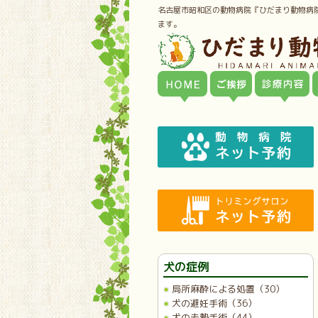
名古屋市昭和区の動物病院『ひだまり動物病
ます。
犬の症例
局所麻酔による処置（30）
犬の避妊手術（36）
犬の去勢手術（44）