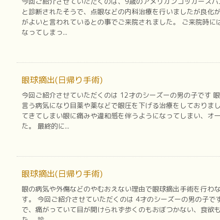
今回ご紹介させていただくのは、9歳のアメリカンコッカースパ
と診断されたそうで、点眼などの内科治療を行いましたが良化
がよいと言われているとの事でご来院されました。 ご来院時に
なってしまっ...
眼球摘出(日帰り手術)
今回ご紹介させていただくのは 12才のシーズーの男の子です 
言う病気になり目薬や薬などで眼圧を下げる治療をしておりま
てきてしまい眼に痛みや違和感を伴うようになってしまい、オ
た。 最終的に...
眼球摘出(日帰り手術)
眼の病気や外傷などのやむおえない理由で眼球摘出手術を行わ
す。 今回ご紹介させていただくのは 4才のシーズーの男の子で
で、痛がっていて目が開けられず歩くのもおぼつかない、食欲
た。 診...