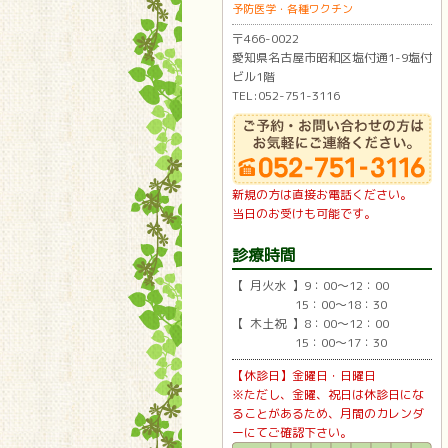
予防医学・各種ワクチン
〒466-0022
愛知県名古屋市昭和区塩付通1-9塩付
ビル1階
TEL:052-751-3116
新規の方は直接お電話ください。
当日のお受けも可能です。
診療時間
【 月火水 】9：00〜12：00
15：00〜18：30
【 木土祝 】8：00〜12：00
15：00〜17：30
【休診日】金曜日・日曜日
※ただし、金曜、祝日は休診日にな
ることがあるため、月間のカレンダ
ーにてご確認下さい。