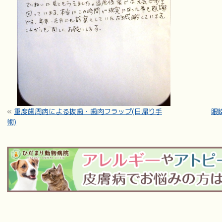
«
重度歯周病による抜歯・歯肉フラップ(日帰り手
眼
術)