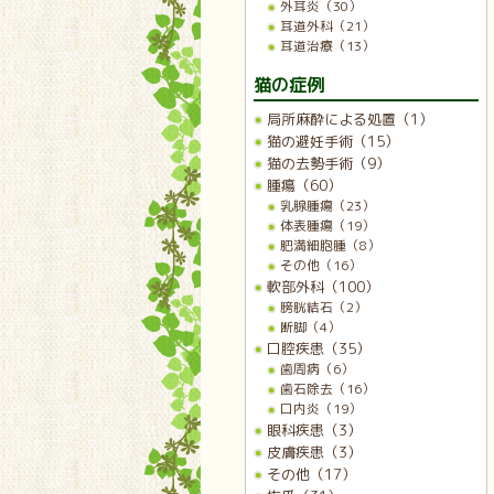
外耳炎（30）
耳道外科（21）
耳道治療（13）
猫の症例
局所麻酔による処置（1）
猫の避妊手術（15）
猫の去勢手術（9）
腫瘍（60）
乳腺腫瘍（23）
体表腫瘍（19）
肥満細胞腫（8）
その他（16）
軟部外科（100）
膀胱結石（2）
断脚（4）
口腔疾患（35）
歯周病（6）
歯石除去（16）
口内炎（19）
眼科疾患（3）
皮膚疾患（3）
その他（17）