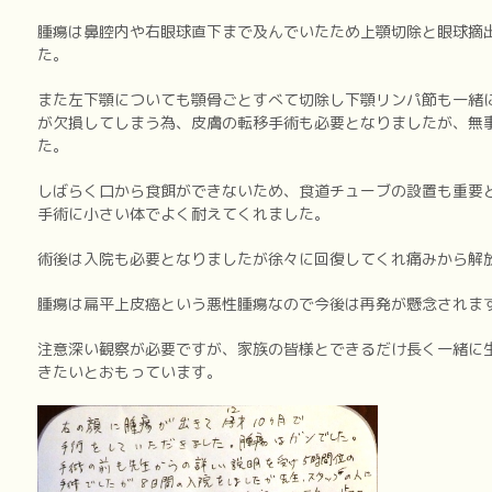
腫瘍は鼻腔内や右眼球直下まで及んでいたため上顎切除と眼球摘
た。
また左下顎についても顎骨ごとすべて切除し下顎リンパ節も一緒
が欠損してしまう為、皮膚の転移手術も必要となりましたが、無
た。
しばらく口から食餌ができないため、食道チューブの設置も重要
手術に小さい体でよく耐えてくれました。
術後は入院も必要となりましたが徐々に回復してくれ痛みから解
腫瘍は扁平上皮癌という悪性腫瘍なので今後は再発が懸念されま
注意深い観察が必要ですが、家族の皆様とできるだけ長く一緒に
きたいとおもっています。