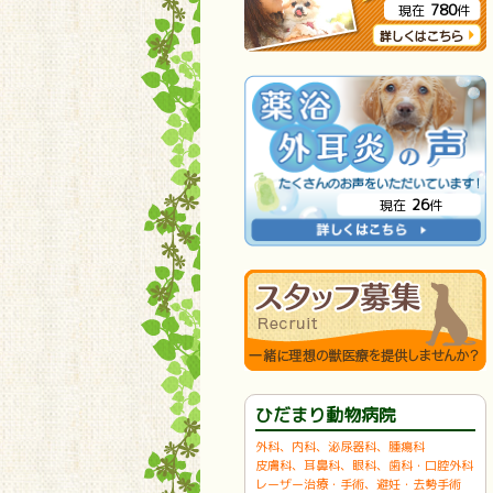
780
現在
件
26
現在
件
ひだまり動物病院
外科、内科、泌尿器科、腫瘍科
皮膚科、耳鼻科、眼科、歯科・口腔外科
レーザー治療・手術、避妊・去勢手術