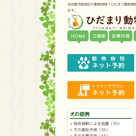
名古屋市昭和区の動物病院『ひだまり動物病
ます。
犬の症例
局所麻酔による処置（30）
犬の避妊手術（36）
犬の去勢手術（44）