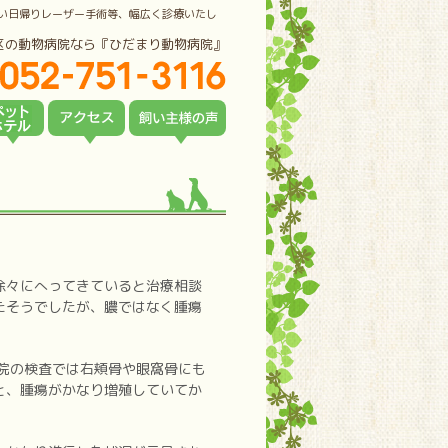
い日帰りレーザー手術等、幅広く診療いたし
区の動物病院なら『ひだまり動物病院』
徐々にへってきていると治療相談
たそうでしたが、膿ではなく腫瘍
院の検査では右頬骨や眼窩骨にも
と、腫瘍がかなり増殖していてか