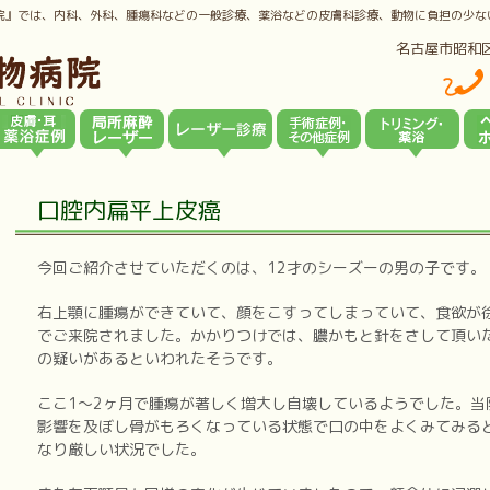
院』では、内科、外科、腫瘍科などの一般診療、薬浴などの皮膚科診療、動物に負担の少な
名古屋市昭和
口腔内扁平上皮癌
今回ご紹介させていただくのは、12才のシーズーの男の子です。
右上顎に腫瘍ができていて、顔をこすってしまっていて、食欲が
でご来院されました。かかりつけでは、膿かもと針をさして頂い
の疑いがあるといわれたそうです。
ここ1～2ヶ月で腫瘍が著しく増大し自壊しているようでした。当
影響を及ぼし骨がもろくなっている状態で口の中をよくみてみる
なり厳しい状況でした。