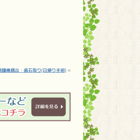
瞼腫瘍摘出・歯石取り(日帰り手術)
»