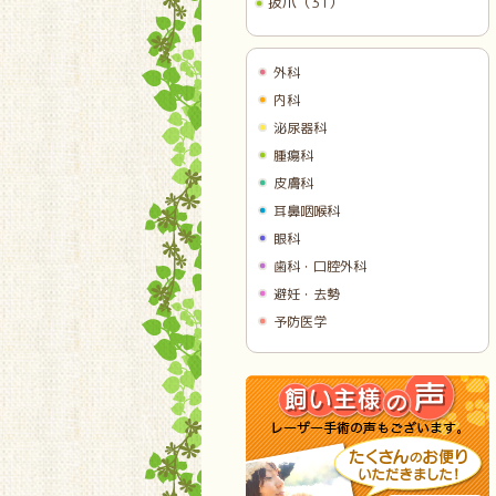
抜爪（31）
外科
内科
泌尿器科
腫瘍科
皮膚科
耳鼻咽喉科
眼科
歯科・口腔外科
避妊・去勢
予防医学