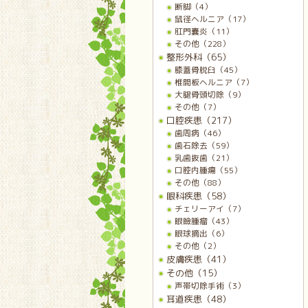
断脚（4）
鼠径ヘルニア（17）
肛門嚢炎（11）
その他（228）
整形外科（65）
膝蓋骨脱臼（45）
椎間板ヘルニア（7）
大腿骨頭切除（9）
その他（7）
口腔疾患（217）
歯周病（46）
歯石除去（59）
乳歯抜歯（21）
口腔内腫瘍（55）
その他（88）
眼科疾患（58）
チェリーアイ（7）
眼瞼腫瘤（43）
眼球摘出（6）
その他（2）
皮膚疾患（41）
その他（15）
声帯切除手術（3）
耳道疾患（48）