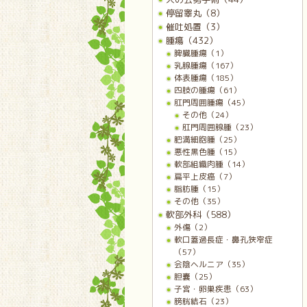
停留睾丸（8）
催吐処置（3）
腫瘍（432）
脾臓腫瘍（1）
乳腺腫瘍（167）
体表腫瘍（185）
四肢の腫瘍（61）
肛門周囲腫瘍（45）
その他（24）
肛門周囲腺腫（23）
肥満細胞腫（25）
悪性黒色腫（15）
軟部組織肉腫（14）
扁平上皮癌（7）
脂肪腫（15）
その他（35）
軟部外科（588）
外傷（2）
軟口蓋過長症・鼻孔狭窄症
（57）
会陰ヘルニア（35）
胆嚢（25）
子宮・卵巣疾患（63）
膀胱結石（23）