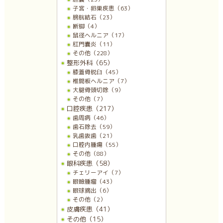
子宮・卵巣疾患（63）
膀胱結石（23）
断脚（4）
鼠径ヘルニア（17）
肛門嚢炎（11）
その他（228）
整形外科（65）
膝蓋骨脱臼（45）
椎間板ヘルニア（7）
大腿骨頭切除（9）
その他（7）
口腔疾患（217）
歯周病（46）
歯石除去（59）
乳歯抜歯（21）
口腔内腫瘍（55）
その他（88）
眼科疾患（58）
チェリーアイ（7）
眼瞼腫瘤（43）
眼球摘出（6）
その他（2）
皮膚疾患（41）
その他（15）