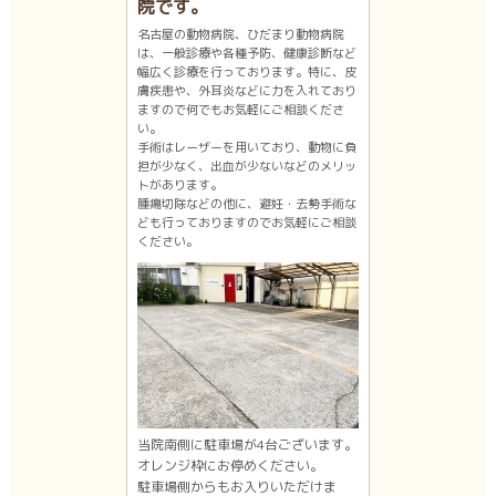
院です。
名古屋の動物病院、ひだまり動物病院
は、一般診療や各種予防、健康診断など
幅広く診療を行っております。特に、皮
膚疾患や、外耳炎などに力を入れており
ますので何でもお気軽にご相談くださ
い。
手術はレーザーを用いており、動物に負
担が少なく、出血が少ないなどのメリッ
トがあります。
腫瘍切除などの他に、避妊・去勢手術な
ども行っておりますのでお気軽にご相談
ください。
当院南側に駐車場が4台ございます。
オレンジ枠にお停めください。
駐車場側からもお入りいただけま