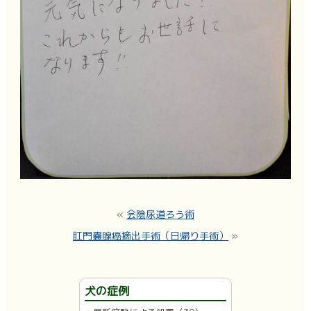
«
会陰尿道ろう術
肛門嚢腺癌摘出手術（日帰り手術）
»
犬の症例