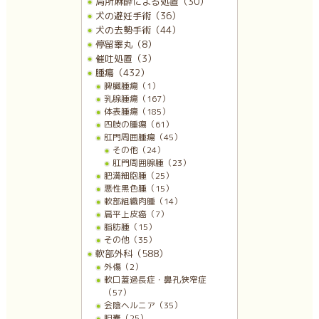
局所麻酔による処置（30）
犬の避妊手術（36）
犬の去勢手術（44）
停留睾丸（8）
催吐処置（3）
腫瘍（432）
脾臓腫瘍（1）
乳腺腫瘍（167）
体表腫瘍（185）
四肢の腫瘍（61）
肛門周囲腫瘍（45）
その他（24）
肛門周囲腺腫（23）
肥満細胞腫（25）
悪性黒色腫（15）
軟部組織肉腫（14）
扁平上皮癌（7）
脂肪腫（15）
その他（35）
軟部外科（588）
外傷（2）
軟口蓋過長症・鼻孔狭窄症
（57）
会陰ヘルニア（35）
胆嚢（25）