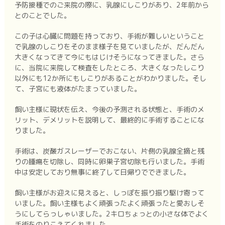
予防接種でのご来院の際に、乳腺にしこりがあり、2年前から
とのことでした。
この子は心臓に問題を持っており、手術が難しいということ
で乳腺のしこりをそのまま様子を見ていましたが、だんだん
大きくなってきて今にもはじけそうになってきました。さら
に、当院に来院して検査をしたところ、大きくなったしこり
以外にも12か所にもしこりがあることがわかりました。そし
て、子宮にも液体がたまっていました。
飼い主様に現状を伝え、今後の予測される状態と、手術のメ
リット、デメリットを説明して、最終的に手術することにな
りました。
手術は、炭酸ガスレーザーでおこない、片側の乳腺全摘と残
りの腫瘍を切除し、同時に卵巣子宮切除も行いました。手術
中は安定しており無事に終了して日帰りでできました。
飼い主様がお迎えに見えると、しっぽを振り振り駆け寄って
いました。飼い主様もよく頑張ったよく頑張ったと愛おしそ
うにしてらっしゃいました。2キロちょっとの小さな体でよく
手術をのりこえてくれました。