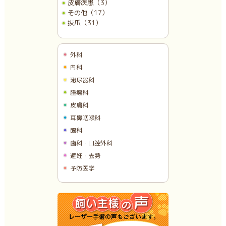
皮膚疾患（3）
その他（17）
抜爪（31）
外科
内科
泌尿器科
腫瘍科
皮膚科
耳鼻咽喉科
眼科
歯科・口腔外科
避妊・去勢
予防医学