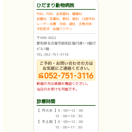
ひだまり動物病院
外科、内科、泌尿器科、腫瘍科
皮膚科、耳鼻科、眼科、歯科・口腔外科
レーザー治療・手術、避妊・去勢手術
予防医学・各種ワクチン
〒466-0022
愛知県名古屋市昭和区塩付通1-9塩付
ビル1階
TEL:052-751-3116
新規の方は直接お電話ください。
当日のお受けも可能です。
診療時間
【 月火水 】9：00〜12：00
15：00〜18：30
【 木土祝 】8：00〜12：00
15：00〜17：30