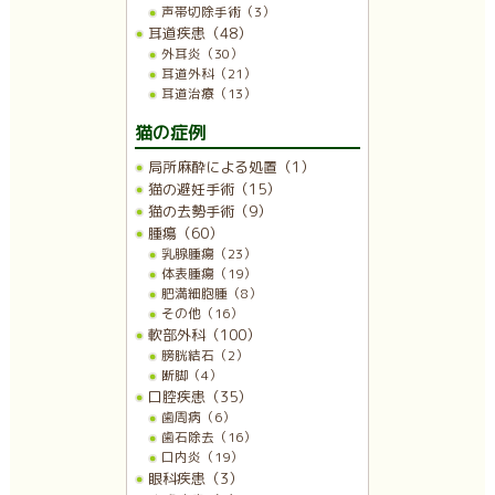
声帯切除手術（3）
耳道疾患（48）
外耳炎（30）
耳道外科（21）
耳道治療（13）
猫の症例
局所麻酔による処置（1）
猫の避妊手術（15）
猫の去勢手術（9）
腫瘍（60）
乳腺腫瘍（23）
体表腫瘍（19）
肥満細胞腫（8）
その他（16）
軟部外科（100）
膀胱結石（2）
断脚（4）
口腔疾患（35）
歯周病（6）
歯石除去（16）
口内炎（19）
眼科疾患（3）