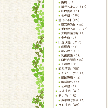
断脚（4）
鼠径ヘルニア（17）
肛門嚢炎（11）
その他（228）
整形外科（65）
膝蓋骨脱臼（45）
椎間板ヘルニア（7）
大腿骨頭切除（9）
その他（7）
口腔疾患（217）
歯周病（46）
歯石除去（59）
乳歯抜歯（21）
口腔内腫瘍（55）
その他（88）
眼科疾患（58）
チェリーアイ（7）
眼瞼腫瘤（43）
眼球摘出（6）
その他（2）
皮膚疾患（41）
その他（15）
声帯切除手術（3）
耳道疾患（48）