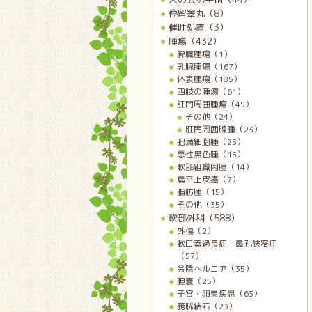
停留睾丸（8）
催吐処置（3）
腫瘍（432）
脾臓腫瘍（1）
乳腺腫瘍（167）
体表腫瘍（185）
四肢の腫瘍（61）
肛門周囲腫瘍（45）
その他（24）
肛門周囲腺腫（23）
肥満細胞腫（25）
悪性黒色腫（15）
軟部組織肉腫（14）
扁平上皮癌（7）
脂肪腫（15）
その他（35）
軟部外科（588）
外傷（2）
軟口蓋過長症・鼻孔狭窄症
（57）
会陰ヘルニア（35）
胆嚢（25）
子宮・卵巣疾患（63）
膀胱結石（23）