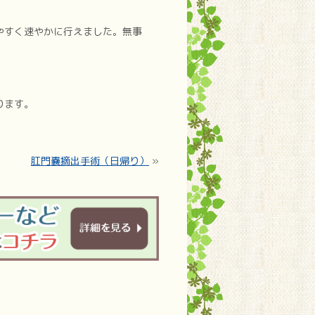
やすく速やかに行えました。無事
ります。
肛門嚢摘出手術（日帰り）
»