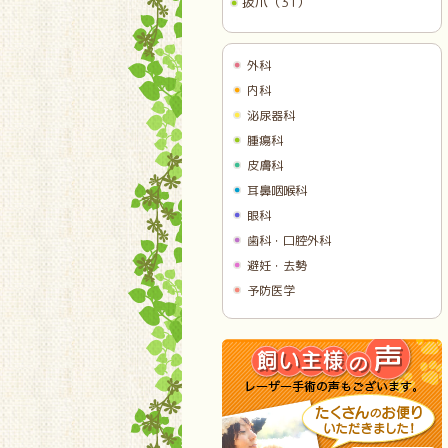
抜爪（31）
外科
内科
泌尿器科
腫瘍科
皮膚科
耳鼻咽喉科
眼科
歯科・口腔外科
避妊・去勢
予防医学