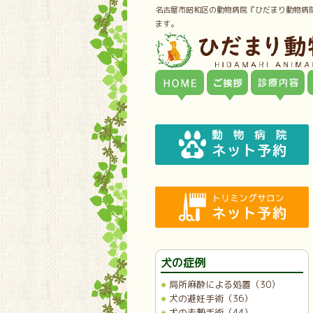
名古屋市昭和区の動物病院『ひだまり動物病
ます。
犬の症例
局所麻酔による処置（30）
犬の避妊手術（36）
犬の去勢手術（44）