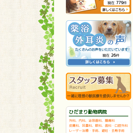
779
現在
件
26
現在
件
ひだまり動物病院
外科、内科、泌尿器科、腫瘍科
皮膚科、耳鼻科、眼科、歯科・口腔外科
レーザー治療・手術、避妊・去勢手術