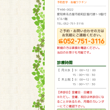
予防医学・各種ワクチン
〒466-0022
愛知県名古屋市昭和区塩付通1-9塩付
ビル1階
TEL:052-751-3116
新規の方は直接お電話ください。
当日のお受けも可能です。
診療時間
【 月火水 】9：00〜12：00
15：00〜18：30
【 木土祝 】8：00〜12：00
15：00〜17：30
【休診日】金曜日・日曜日
※ただし、金曜、祝日は休診日にな
ることがあるため、月間のカレンダ
ーにてご確認下さい。