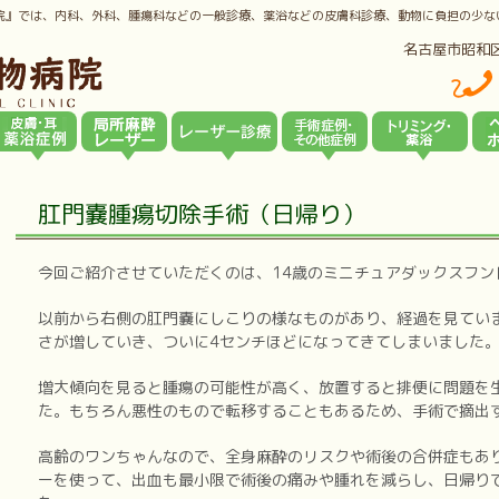
院』では、内科、外科、腫瘍科などの一般診療、薬浴などの皮膚科診療、動物に負担の少な
名古屋市昭和
肛門嚢腫瘍切除手術（日帰り）
今回ご紹介させていただくのは、14歳のミニチュアダックスフン
以前から右側の肛門嚢にしこりの様なものがあり、経過を見てい
さが増していき、ついに4センチほどになってきてしまいました
増大傾向を見ると腫瘍の可能性が高く、放置すると排便に問題を
た。もちろん悪性のもので転移することもあるため、手術で摘出
高齢のワンちゃんなので、全身麻酔のリスクや術後の合併症もあ
ーを使って、出血も最小限で術後の痛みや腫れを減らし、日帰り