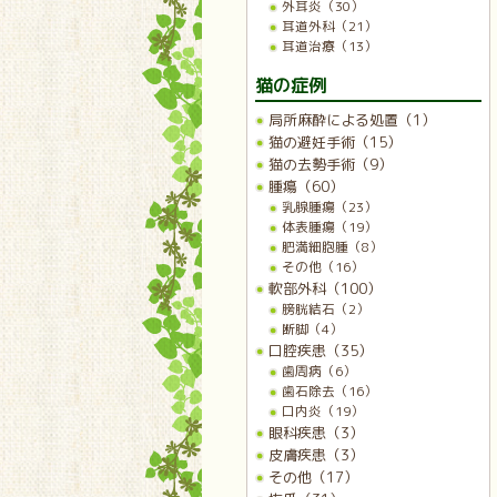
外耳炎（30）
耳道外科（21）
耳道治療（13）
猫の症例
局所麻酔による処置（1）
猫の避妊手術（15）
猫の去勢手術（9）
腫瘍（60）
乳腺腫瘍（23）
体表腫瘍（19）
肥満細胞腫（8）
その他（16）
軟部外科（100）
膀胱結石（2）
断脚（4）
口腔疾患（35）
歯周病（6）
歯石除去（16）
口内炎（19）
眼科疾患（3）
皮膚疾患（3）
その他（17）