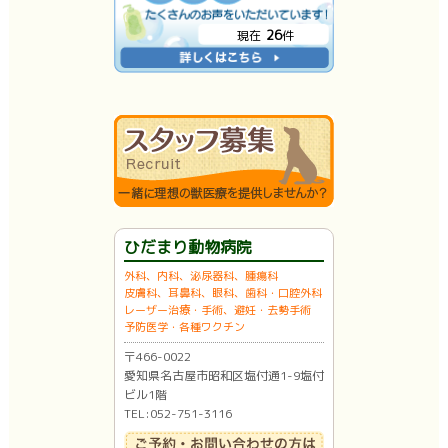
26
現在
件
ひだまり動物病院
外科、内科、泌尿器科、腫瘍科
皮膚科、耳鼻科、眼科、歯科・口腔外科
レーザー治療・手術、避妊・去勢手術
予防医学・各種ワクチン
〒466-0022
愛知県名古屋市昭和区塩付通1-9塩付
ビル1階
TEL:052-751-3116