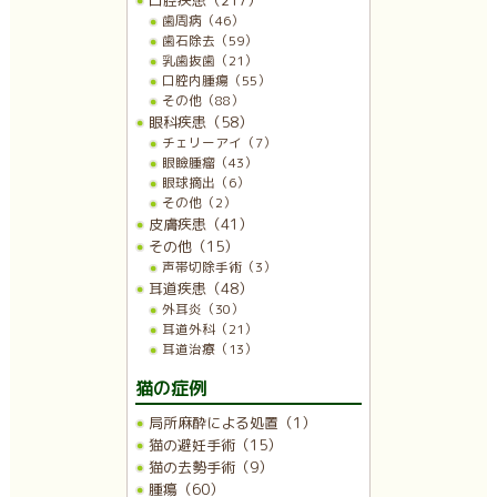
歯周病（46）
歯石除去（59）
乳歯抜歯（21）
口腔内腫瘍（55）
その他（88）
眼科疾患（58）
チェリーアイ（7）
眼瞼腫瘤（43）
眼球摘出（6）
その他（2）
皮膚疾患（41）
その他（15）
声帯切除手術（3）
耳道疾患（48）
外耳炎（30）
耳道外科（21）
耳道治療（13）
猫の症例
局所麻酔による処置（1）
猫の避妊手術（15）
猫の去勢手術（9）
腫瘍（60）