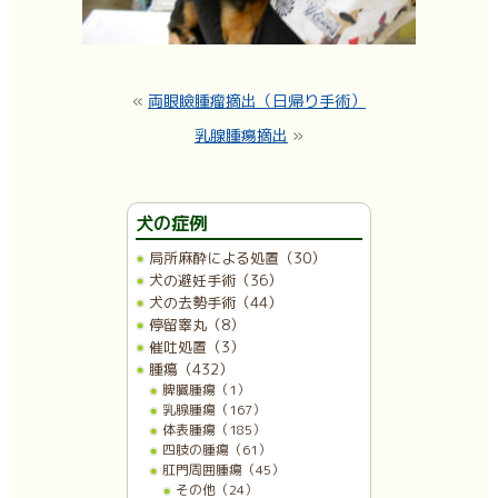
«
両眼瞼腫瘤摘出（日帰り手術）
乳腺腫瘍摘出
»
犬の症例
局所麻酔による処置（30）
犬の避妊手術（36）
犬の去勢手術（44）
停留睾丸（8）
催吐処置（3）
腫瘍（432）
脾臓腫瘍（1）
乳腺腫瘍（167）
体表腫瘍（185）
四肢の腫瘍（61）
肛門周囲腫瘍（45）
その他（24）