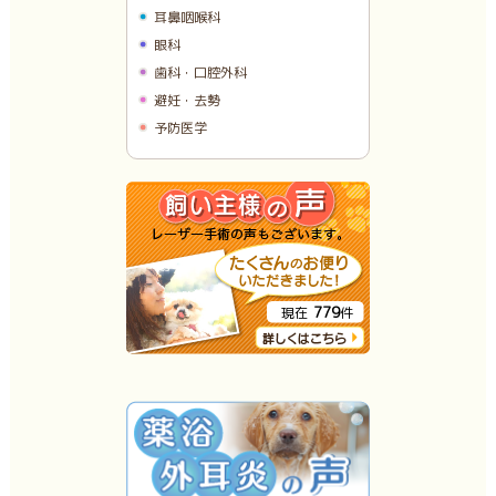
耳鼻咽喉科
眼科
歯科・口腔外科
避妊・去勢
予防医学
779
現在
件