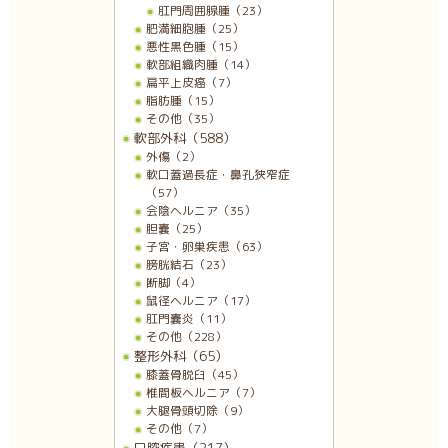
肛門周囲腺腫（23）
肥満細胞腫（25）
悪性黒色腫（15）
軟部組織肉腫（14）
扁平上皮癌（7）
脂肪腫（15）
その他（35）
軟部外科（588）
外傷（2）
軟口蓋過長症・鼻孔狭窄症
（57）
会陰ヘルニア（35）
胆嚢（25）
子宮・卵巣疾患（63）
膀胱結石（23）
断脚（4）
鼠径ヘルニア（17）
肛門嚢炎（11）
その他（228）
整形外科（65）
膝蓋骨脱臼（45）
椎間板ヘルニア（7）
大腿骨頭切除（9）
その他（7）
口腔疾患（217）