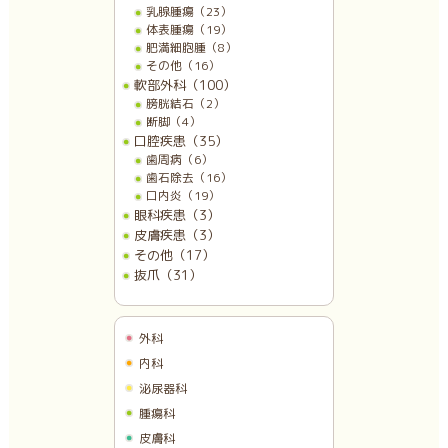
乳腺腫瘍（23）
体表腫瘍（19）
肥満細胞腫（8）
その他（16）
軟部外科（100）
膀胱結石（2）
断脚（4）
口腔疾患（35）
歯周病（6）
歯石除去（16）
口内炎（19）
眼科疾患（3）
皮膚疾患（3）
その他（17）
抜爪（31）
外科
内科
泌尿器科
腫瘍科
皮膚科