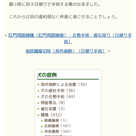
最小限に抑え日帰りで手術する事が出来ました。
これからは目の違和感なく快適に過ごせることでしょう。
«
肛門周囲腺腫（肛門周囲腺癌）・去勢手術・歯石取り（日帰り手
術）
後肢腫瘤切除（局所麻酔）（日帰り手術）
»
犬の症例
局所麻酔による処置（30）
犬の避妊手術（36）
犬の去勢手術（44）
停留睾丸（8）
催吐処置（3）
腫瘍（432）
脾臓腫瘍（1）
乳腺腫瘍（167）
体表腫瘍（185）