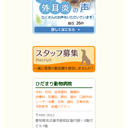
26
現在
件
ひだまり動物病院
外科、内科、泌尿器科、腫瘍科
皮膚科、耳鼻科、眼科、歯科・口腔外科
レーザー治療・手術、避妊・去勢手術
予防医学・各種ワクチン
〒466-0022
愛知県名古屋市昭和区塩付通1-9塩付
ビル1階