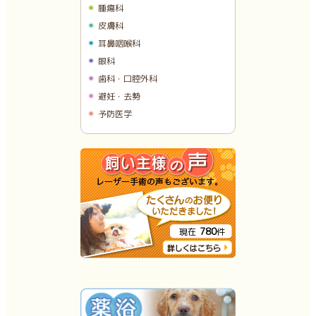
腫瘍科
皮膚科
耳鼻咽喉科
眼科
歯科・口腔外科
避妊・去勢
予防医学
780
現在
件