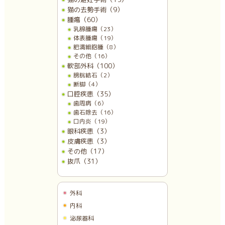
猫の去勢手術（9）
腫瘍（60）
乳腺腫瘍（23）
体表腫瘍（19）
肥満細胞腫（8）
その他（16）
軟部外科（100）
膀胱結石（2）
断脚（4）
口腔疾患（35）
歯周病（6）
歯石除去（16）
口内炎（19）
眼科疾患（3）
皮膚疾患（3）
その他（17）
抜爪（31）
外科
内科
泌尿器科