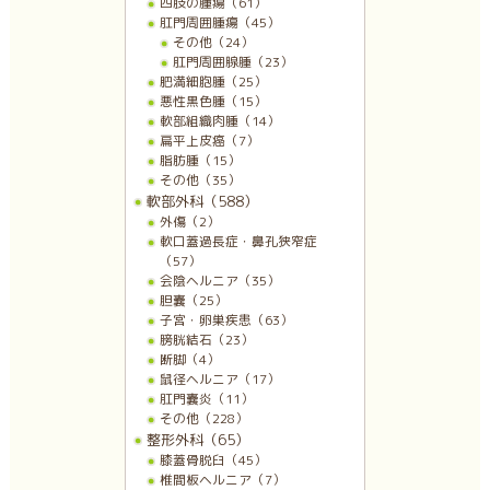
四肢の腫瘍（61）
肛門周囲腫瘍（45）
その他（24）
肛門周囲腺腫（23）
肥満細胞腫（25）
悪性黒色腫（15）
軟部組織肉腫（14）
扁平上皮癌（7）
脂肪腫（15）
その他（35）
軟部外科（588）
外傷（2）
軟口蓋過長症・鼻孔狭窄症
（57）
会陰ヘルニア（35）
胆嚢（25）
子宮・卵巣疾患（63）
膀胱結石（23）
断脚（4）
鼠径ヘルニア（17）
肛門嚢炎（11）
その他（228）
整形外科（65）
膝蓋骨脱臼（45）
椎間板ヘルニア（7）