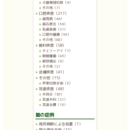
大腿骨頭切除（9）
その他（7）
口腔疾患（217）
歯周病（46）
歯石除去（59）
乳歯抜歯（21）
口腔内腫瘍（55）
その他（88）
眼科疾患（58）
チェリーアイ（7）
眼瞼腫瘤（43）
眼球摘出（6）
その他（2）
皮膚疾患（41）
その他（15）
声帯切除手術（3）
耳道疾患（48）
外耳炎（30）
耳道外科（21）
耳道治療（13）
猫の症例
局所麻酔による処置（1）
猫の避妊手術（15）