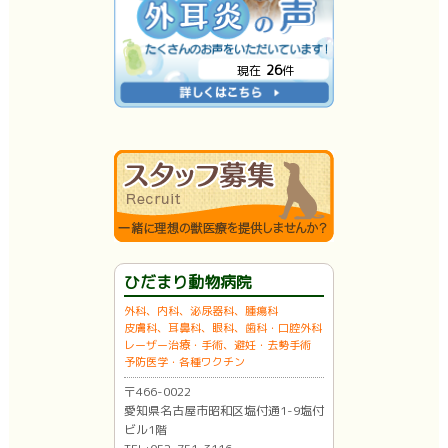
26
現在
件
ひだまり動物病院
外科、内科、泌尿器科、腫瘍科
皮膚科、耳鼻科、眼科、歯科・口腔外科
レーザー治療・手術、避妊・去勢手術
予防医学・各種ワクチン
〒466-0022
愛知県名古屋市昭和区塩付通1-9塩付
ビル1階