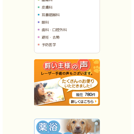
皮膚科
耳鼻咽喉科
眼科
歯科・口腔外科
避妊・去勢
予防医学
780
現在
件