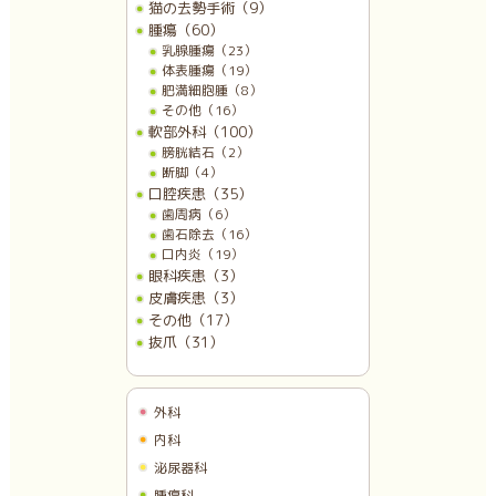
猫の去勢手術（9）
腫瘍（60）
乳腺腫瘍（23）
体表腫瘍（19）
肥満細胞腫（8）
その他（16）
軟部外科（100）
膀胱結石（2）
断脚（4）
口腔疾患（35）
歯周病（6）
歯石除去（16）
口内炎（19）
眼科疾患（3）
皮膚疾患（3）
その他（17）
抜爪（31）
外科
内科
泌尿器科
腫瘍科