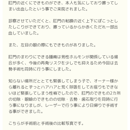
肛門の近くにできものができ、本人も気にしており擦ってし
まい出血したという事でご来院されました。
診察させていただくと、肛門の粘膜の近く上下にぽこっとし
たしこりができており、擦っているからか赤くただれ一部出
血していました。
また、左目の眼の際にもできものがありました。
肛門のまわりにできる腫瘍は男性ホルモンが関係している場
合が多く、今後の再発リスクを少しでも抑えるため今回は去
勢手術も同時に行う事にしました。
知らない場所だととても緊張してしまう子で、オーナー様か
ら離れるとずっとハアハアと荒く呼吸をしてお座りもできな
いほど緊張してしまう性格でしたので、肛門のできもの2カ所
の切除・眼瞼のできものの切除・去勢・歯石取りを同時に行
う事になりましが、レーザーで行う事により日帰りで手術す
る事ができました。
こちらが手術前と手術後の比較写真です。