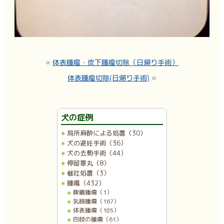
«
体表腫瘤・皮下腫瘤切除（日帰り手術）
体表腫瘤切除(日帰り手術)
»
犬の症例
局所麻酔による処置（30）
犬の避妊手術（36）
犬の去勢手術（44）
停留睾丸（8）
催吐処置（3）
腫瘍（432）
脾臓腫瘍（1）
乳腺腫瘍（167）
体表腫瘍（185）
四肢の腫瘍（61）