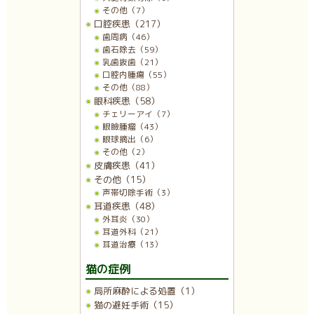
その他（7）
口腔疾患（217）
歯周病（46）
歯石除去（59）
乳歯抜歯（21）
口腔内腫瘍（55）
その他（88）
眼科疾患（58）
チェリーアイ（7）
眼瞼腫瘤（43）
眼球摘出（6）
その他（2）
皮膚疾患（41）
その他（15）
声帯切除手術（3）
耳道疾患（48）
外耳炎（30）
耳道外科（21）
耳道治療（13）
猫の症例
局所麻酔による処置（1）
猫の避妊手術（15）