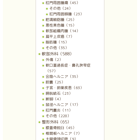
肛門周囲腫瘍（45）
その他（24）
肛門周囲腺腫（23）
肥満細胞腫（25）
悪性黒色腫（15）
軟部組織肉腫（14）
扁平上皮癌（7）
脂肪腫（15）
その他（35）
軟部外科（588）
外傷（2）
軟口蓋過長症・鼻孔狭窄症
（57）
会陰ヘルニア（35）
胆嚢（25）
子宮・卵巣疾患（63）
膀胱結石（23）
断脚（4）
鼠径ヘルニア（17）
肛門嚢炎（11）
その他（228）
整形外科（65）
膝蓋骨脱臼（45）
椎間板ヘルニア（7）
大腿骨頭切除（9）