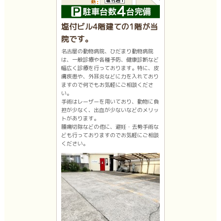
塩付ビル4階建ての1階が当
院です。
名古屋の動物病院、ひだまり動物病院
は、一般診療や各種予防、健康診断など
幅広く診療を行っております。特に、皮
膚疾患や、外耳炎などに力を入れており
ますので何でもお気軽にご相談くださ
い。
手術はレーザーを用いており、動物に負
担が少なく、出血が少ないなどのメリッ
トがあります。
腫瘍切除などの他に、避妊・去勢手術な
ども行っておりますのでお気軽にご相談
ください。