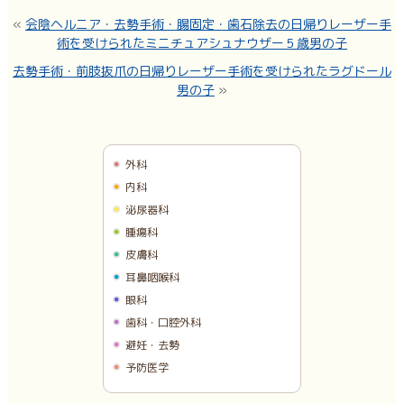
«
会陰ヘルニア・去勢手術・腸固定・歯石除去の日帰りレーザー手
術を受けられたミニチュアシュナウザー５歳男の子
去勢手術・前肢抜爪の日帰りレーザー手術を受けられたラグドール
男の子
»
外科
内科
泌尿器科
腫瘍科
皮膚科
耳鼻咽喉科
眼科
歯科・口腔外科
避妊・去勢
予防医学