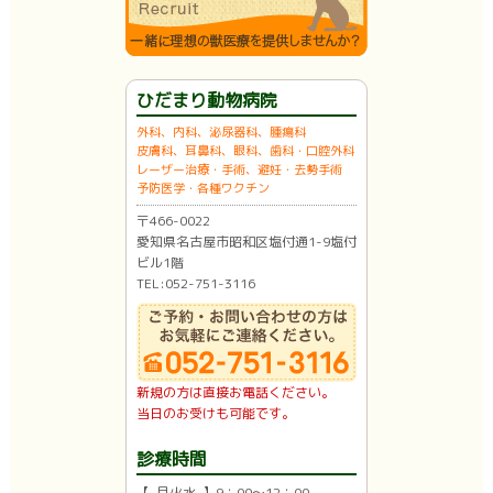
ひだまり動物病院
外科、内科、泌尿器科、腫瘍科
皮膚科、耳鼻科、眼科、歯科・口腔外科
レーザー治療・手術、避妊・去勢手術
予防医学・各種ワクチン
〒466-0022
愛知県名古屋市昭和区塩付通1-9塩付
ビル1階
TEL:052-751-3116
新規の方は直接お電話ください。
当日のお受けも可能です。
診療時間
【 月火水 】9：00〜12：00