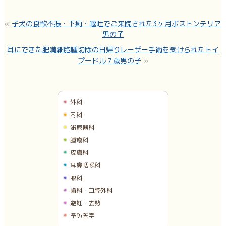
«
子犬の食欲不振・下痢・嘔吐でご来院された3ヶ月ボストンテリア
男の子
耳にできた肥満細胞腫切除の日帰りレーザー手術を受けられたトイ
プードル７歳男の子
»
外科
内科
泌尿器科
腫瘍科
皮膚科
耳鼻咽喉科
眼科
歯科・口腔外科
避妊・去勢
予防医学