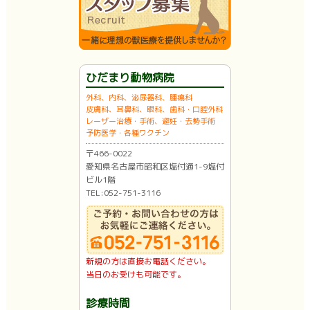
ひだまり動物病院
外科、内科、泌尿器科、腫瘍科
皮膚科、耳鼻科、眼科、歯科・口腔外科
レーザー治療・手術、避妊・去勢手術
予防医学・各種ワクチン
〒466-0022
愛知県名古屋市昭和区塩付通1-9塩付
ビル1階
TEL:052-751-3116
新規の方は直接お電話ください。
当日のお受けも可能です。
診療時間