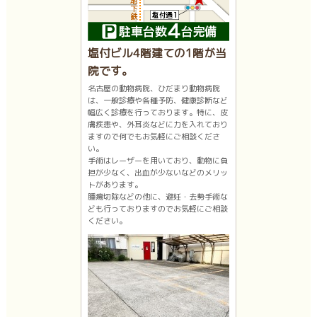
塩付ビル4階建ての1階が当
院です。
名古屋の動物病院、ひだまり動物病院
は、一般診療や各種予防、健康診断など
幅広く診療を行っております。特に、皮
膚疾患や、外耳炎などに力を入れており
ますので何でもお気軽にご相談くださ
い。
手術はレーザーを用いており、動物に負
担が少なく、出血が少ないなどのメリッ
トがあります。
腫瘍切除などの他に、避妊・去勢手術な
ども行っておりますのでお気軽にご相談
ください。