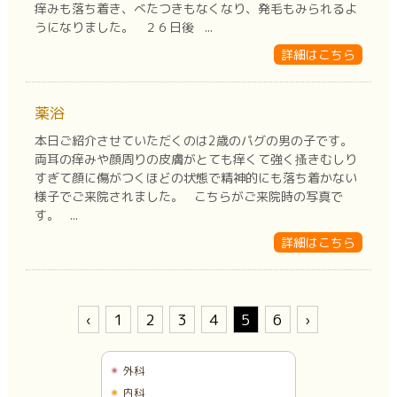
痒みも落ち着き、べたつきもなくなり、発毛もみられるよ
うになりました。 ２６日後 ...
詳細はこちら
薬浴
本日ご紹介させていただくのは2歳のパグの男の子です。
両耳の痒みや顔周りの皮膚がとても痒くて強く搔きむしり
すぎて顔に傷がつくほどの状態で精神的にも落ち着かない
様子でご来院されました。 こちらがご来院時の写真で
す。 ...
詳細はこちら
‹
1
2
3
4
5
6
›
外科
内科