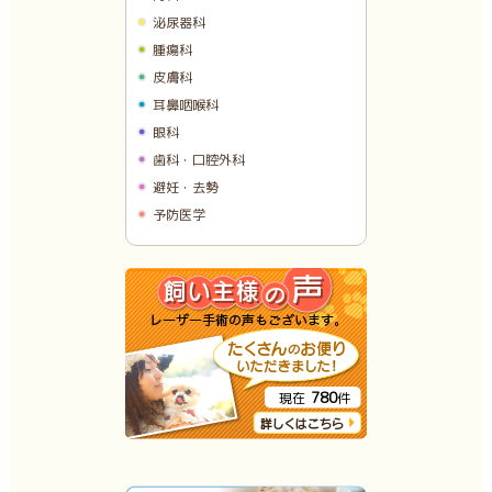
泌尿器科
腫瘍科
皮膚科
耳鼻咽喉科
眼科
歯科・口腔外科
避妊・去勢
予防医学
780
現在
件