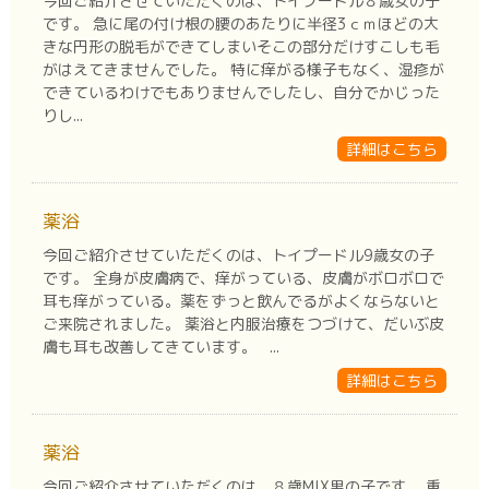
今回ご紹介させていただくのは、トイプードル８歳女の子
です。 急に尾の付け根の腰のあたりに半径3ｃｍほどの大
きな円形の脱毛ができてしまいそこの部分だけすこしも毛
がはえてきませんでした。 特に痒がる様子もなく、湿疹が
できているわけでもありませんでしたし、自分でかじった
りし...
詳細はこちら
薬浴
今回ご紹介させていただくのは、トイプードル9歳女の子
です。 全身が皮膚病で、痒がっている、皮膚がボロボロで
耳も痒がっている。薬をずっと飲んでるがよくならないと
ご来院されました。 薬浴と内服治療をつづけて、だいぶ皮
膚も耳も改善してきています。 ...
詳細はこちら
薬浴
今回ご紹介させていただくのは、８歳MIX男の子です。 重