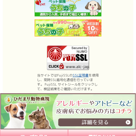
当サイトではFujiSSLの
SSL証明書
を使用
し、常時SSL暗号化通信を行っていま
す。 FujiSSL サイトシールをクリックし
て、検証結果をご確認いただけます。
名古屋市昭和区の動物病院、ひだまり動物病院は、薬浴などの皮膚科診療、乳
腺腫瘍手術・体表腫瘤切除などの日帰り手術に力を入れております。
もちろん内科、外科、腫瘍科などの一般診療、予防医療（各種ワクチン）など
も行っています。