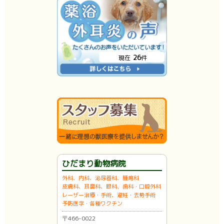
26
現在
件
ひだまり動物病院
外科、内科、泌尿器科、腫瘍科
皮膚科、耳鼻科、眼科、歯科・口腔外科
レーザー治療・手術、避妊・去勢手術
予防医学・各種ワクチン
〒466-0022