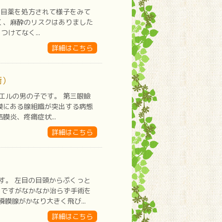
 目薬を処方されて様子をみて
く、麻酔のリスクはありました
けてなく...
詳細はこちら
術）
エルの男の子です。 第三眼瞼
膜にある腺組織が突出する病態
炎、疼痛症状...
詳細はこちら
す。 左目の目頭からぷくっと
うですがなかなか治らず手術を
膜腺がかなり大きく飛び...
詳細はこちら