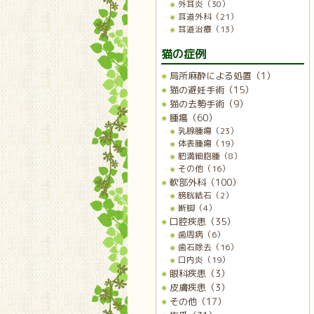
外耳炎（30）
耳道外科（21）
耳道治療（13）
猫の症例
局所麻酔による処置（1）
猫の避妊手術（15）
猫の去勢手術（9）
腫瘍（60）
乳腺腫瘍（23）
体表腫瘍（19）
肥満細胞腫（8）
その他（16）
軟部外科（100）
膀胱結石（2）
断脚（4）
口腔疾患（35）
歯周病（6）
歯石除去（16）
口内炎（19）
眼科疾患（3）
皮膚疾患（3）
その他（17）