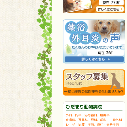
779
現在
件
26
現在
件
ひだまり動物病院
外科、内科、泌尿器科、腫瘍科
皮膚科、耳鼻科、眼科、歯科・口腔外科
レーザー治療・手術、避妊・去勢手術