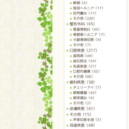
断脚（4）
鼠径ヘルニア（17）
肛門嚢炎（11）
その他（228）
整形外科（65）
膝蓋骨脱臼（45）
椎間板ヘルニア（7）
大腿骨頭切除（9）
その他（7）
口腔疾患（217）
歯周病（46）
歯石除去（59）
乳歯抜歯（21）
口腔内腫瘍（55）
その他（88）
眼科疾患（58）
チェリーアイ（7）
眼瞼腫瘤（43）
眼球摘出（6）
その他（2）
皮膚疾患（41）
その他（15）
声帯切除手術（3）
耳道疾患（48）