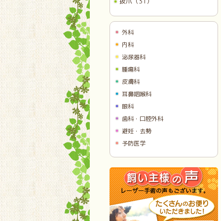
抜爪（31）
外科
内科
泌尿器科
腫瘍科
皮膚科
耳鼻咽喉科
眼科
歯科・口腔外科
避妊・去勢
予防医学