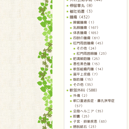
停留睾丸（8）
催吐処置（3）
腫瘍（432）
脾臓腫瘍（1）
乳腺腫瘍（167）
体表腫瘍（185）
四肢の腫瘍（61）
肛門周囲腫瘍（45）
その他（24）
肛門周囲腺腫（23）
肥満細胞腫（25）
悪性黒色腫（15）
軟部組織肉腫（14）
扁平上皮癌（7）
脂肪腫（15）
その他（35）
軟部外科（588）
外傷（2）
軟口蓋過長症・鼻孔狭窄症
（57）
会陰ヘルニア（35）
胆嚢（25）
子宮・卵巣疾患（63）
膀胱結石（23）