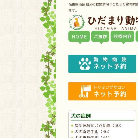
名古屋市昭和区の動物病院『ひだまり動物病
ます。
犬の症例
局所麻酔による処置（30）
犬の避妊手術（36）
犬の去勢手術（44）