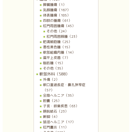
脾臓腫瘍（1）
乳腺腫瘍（167）
体表腫瘍（185）
四肢の腫瘍（61）
肛門周囲腫瘍（45）
その他（24）
肛門周囲腺腫（23）
肥満細胞腫（25）
悪性黒色腫（15）
軟部組織肉腫（14）
扁平上皮癌（7）
脂肪腫（15）
その他（35）
軟部外科（588）
外傷（2）
軟口蓋過長症・鼻孔狭窄症
（57）
会陰ヘルニア（35）
胆嚢（25）
子宮・卵巣疾患（63）
膀胱結石（23）
断脚（4）
鼠径ヘルニア（17）
肛門嚢炎（11）