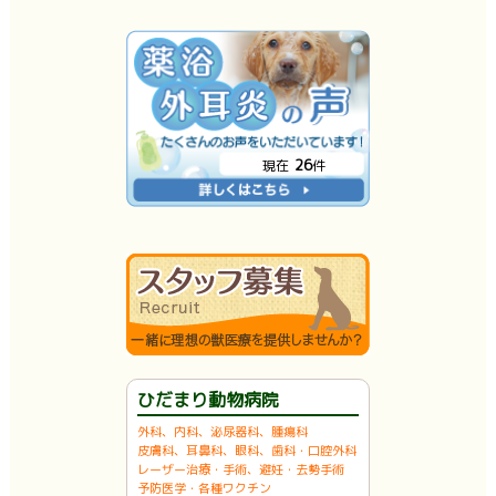
26
現在
件
ひだまり動物病院
外科、内科、泌尿器科、腫瘍科
皮膚科、耳鼻科、眼科、歯科・口腔外科
レーザー治療・手術、避妊・去勢手術
予防医学・各種ワクチン