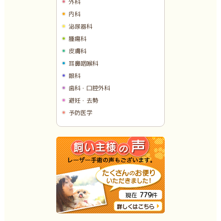
外科
内科
泌尿器科
腫瘍科
皮膚科
耳鼻咽喉科
眼科
歯科・口腔外科
避妊・去勢
予防医学
779
現在
件