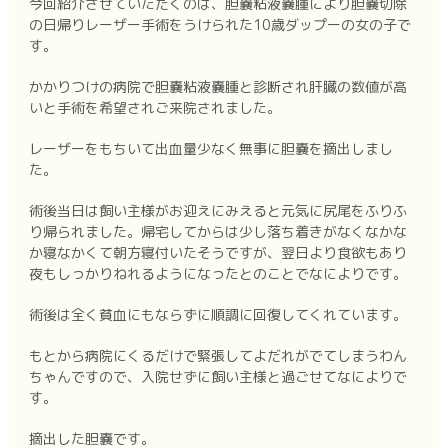
今回紹介させていただくのは、胆嚢粘液嚢腫により胆嚢切除
の日帰りレーザー手術をうけられた10歳ダップーの女の子で
す。
かかりつけの病院で胆嚢粘液嚢腫と診断され肝臓の数値が高
いと手術を希望されご来院されました。
レーザーをもちいて出血量少なく無事に胆嚢を摘出しまし
た。
術後当日は飼い主様がお迎えにみえると元気に尻尾をふりふ
り帰られました。帰宅してからは少し落ち着きがなくなかな
か寝なかくて朝方寝付いたそうですが、翌日より食欲もあり
夜もしっかりねれるようになったとのことでなによりです。
術後は全く貧血にもならずに順調に回復してくれています。
もとから病院にくるだけで緊張してよだれがでてしまうわん
ちゃんですので、入院せずに飼い主様と過ごせてなによりで
す。
摘出した胆嚢です。