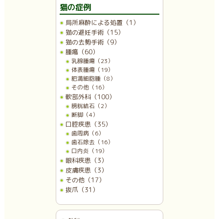
猫の症例
局所麻酔による処置（1）
猫の避妊手術（15）
猫の去勢手術（9）
腫瘍（60）
乳腺腫瘍（23）
体表腫瘍（19）
肥満細胞腫（8）
その他（16）
軟部外科（100）
膀胱結石（2）
断脚（4）
口腔疾患（35）
歯周病（6）
歯石除去（16）
口内炎（19）
眼科疾患（3）
皮膚疾患（3）
その他（17）
抜爪（31）