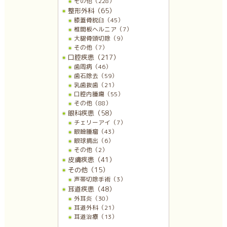
その他（228）
整形外科（65）
膝蓋骨脱臼（45）
椎間板ヘルニア（7）
大腿骨頭切除（9）
その他（7）
口腔疾患（217）
歯周病（46）
歯石除去（59）
乳歯抜歯（21）
口腔内腫瘍（55）
その他（88）
眼科疾患（58）
チェリーアイ（7）
眼瞼腫瘤（43）
眼球摘出（6）
その他（2）
皮膚疾患（41）
その他（15）
声帯切除手術（3）
耳道疾患（48）
外耳炎（30）
耳道外科（21）
耳道治療（13）