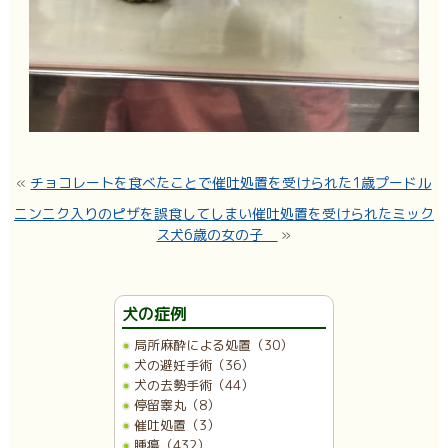
«
チョコレートを食べたことで催吐処置を受けられた1歳プードル
ニンニク入りのピザを誤食してしまい催吐処置を受けられたミック
ス犬6歳の女の子
»
犬の症例
局所麻酔による処置（30）
犬の避妊手術（36）
犬の去勢手術（44）
停留睾丸（8）
催吐処置（3）
腫瘍（432）