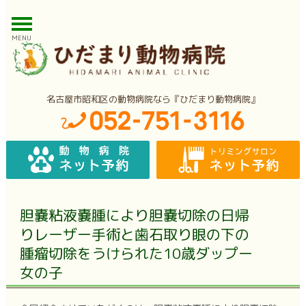
MENU
名古屋市昭和区の動物病院なら『ひだまり動物病院』
胆嚢粘液嚢腫により胆嚢切除の日帰
りレーザー手術と歯石取り眼の下の
腫瘤切除をうけられた10歳ダップー
女の子