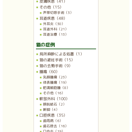
皮膚疾患（41）
その他（15）
声帯切除手術（3）
耳道疾患（48）
外耳炎（30）
耳道外科（21）
耳道治療（13）
猫の症例
局所麻酔による処置（1）
猫の避妊手術（15）
猫の去勢手術（9）
腫瘍（60）
乳腺腫瘍（23）
体表腫瘍（19）
肥満細胞腫（8）
その他（16）
軟部外科（100）
膀胱結石（2）
断脚（4）
口腔疾患（35）
歯周病（6）
歯石除去（16）
口内炎（19）