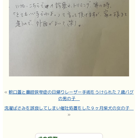
«
軟口蓋と鼻腔狭窄症の日帰りレーザー手術をうけられた７歳パグ
の男の子
洗濯ばさみを誤食してしまい催吐処置をした９ヶ月柴犬の女の子
»