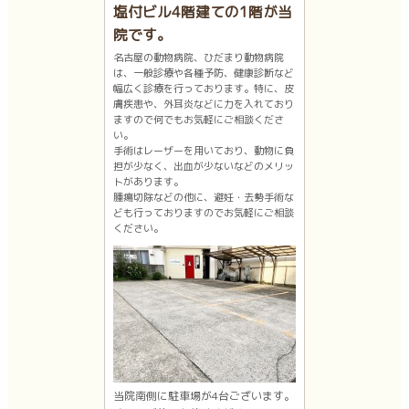
塩付ビル4階建ての1階が当
院です。
名古屋の動物病院、ひだまり動物病院
は、一般診療や各種予防、健康診断など
幅広く診療を行っております。特に、皮
膚疾患や、外耳炎などに力を入れており
ますので何でもお気軽にご相談くださ
い。
手術はレーザーを用いており、動物に負
担が少なく、出血が少ないなどのメリッ
トがあります。
腫瘍切除などの他に、避妊・去勢手術な
ども行っておりますのでお気軽にご相談
ください。
当院南側に駐車場が4台ございます。