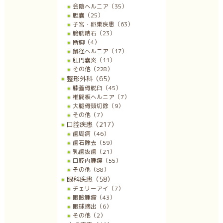
会陰ヘルニア（35）
胆嚢（25）
子宮・卵巣疾患（63）
膀胱結石（23）
断脚（4）
鼠径ヘルニア（17）
肛門嚢炎（11）
その他（228）
整形外科（65）
膝蓋骨脱臼（45）
椎間板ヘルニア（7）
大腿骨頭切除（9）
その他（7）
口腔疾患（217）
歯周病（46）
歯石除去（59）
乳歯抜歯（21）
口腔内腫瘍（55）
その他（88）
眼科疾患（58）
チェリーアイ（7）
眼瞼腫瘤（43）
眼球摘出（6）
その他（2）