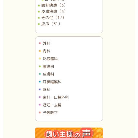
眼科疾患（3）
皮膚疾患（3）
その他（17）
抜爪（31）
外科
内科
泌尿器科
腫瘍科
皮膚科
耳鼻咽喉科
眼科
歯科・口腔外科
避妊・去勢
予防医学