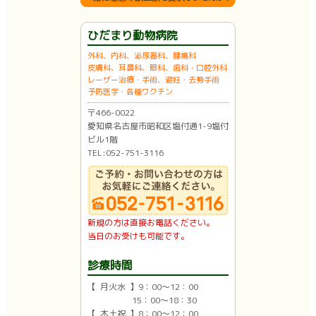
ひだまり動物病院
外科、内科、泌尿器科、腫瘍科
皮膚科、耳鼻科、眼科、歯科・口腔外科
レーザー治療・手術、避妊・去勢手術
予防医学・各種ワクチン
〒466-0022
愛知県名古屋市昭和区塩付通1-9塩付
ビル1階
TEL:052-751-3116
新規の方は直接お電話ください。
当日のお受けも可能です。
診療時間
【 月火水 】9：00〜12：00
15：00〜18：30
【 木土祝 】8：00〜12：00