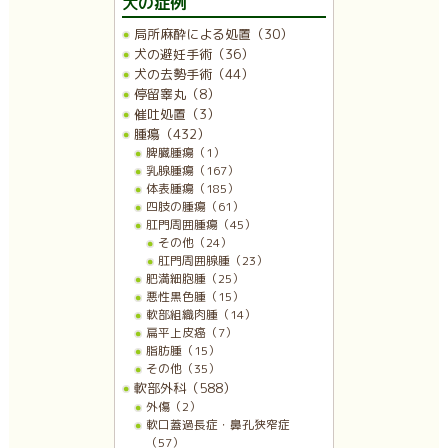
犬の症例
局所麻酔による処置（30）
犬の避妊手術（36）
犬の去勢手術（44）
停留睾丸（8）
催吐処置（3）
腫瘍（432）
脾臓腫瘍（1）
乳腺腫瘍（167）
体表腫瘍（185）
四肢の腫瘍（61）
肛門周囲腫瘍（45）
その他（24）
肛門周囲腺腫（23）
肥満細胞腫（25）
悪性黒色腫（15）
軟部組織肉腫（14）
扁平上皮癌（7）
脂肪腫（15）
その他（35）
軟部外科（588）
外傷（2）
軟口蓋過長症・鼻孔狭窄症
（57）