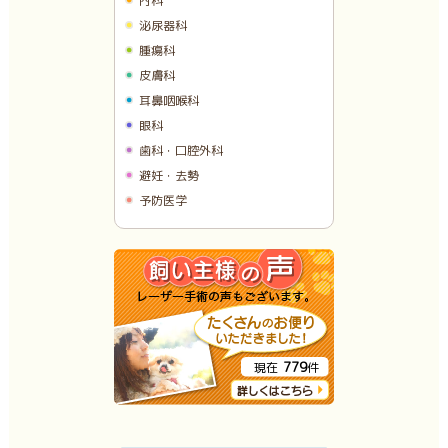
内科
泌尿器科
腫瘍科
皮膚科
耳鼻咽喉科
眼科
歯科・口腔外科
避妊・去勢
予防医学
779
現在
件