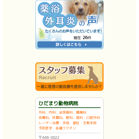
26
現在
件
ひだまり動物病院
外科、内科、泌尿器科、腫瘍科
皮膚科、耳鼻科、眼科、歯科・口腔外科
レーザー治療・手術、避妊・去勢手術
予防医学・各種ワクチン
〒466-0022