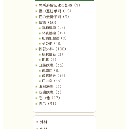
局所麻酔による処置（1）
猫の避妊手術（15）
猫の去勢手術（9）
腫瘍（60）
乳腺腫瘍（23）
体表腫瘍（19）
肥満細胞腫（8）
その他（16）
軟部外科（100）
膀胱結石（2）
断脚（4）
口腔疾患（35）
歯周病（6）
歯石除去（16）
口内炎（19）
眼科疾患（3）
皮膚疾患（3）
その他（17）
抜爪（31）
外科