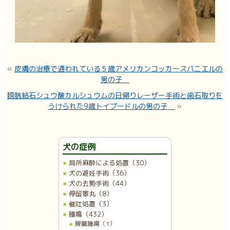
«
皮膚の治療で通われている５歳アメリカンコッカースパニエルの
男の子
膀胱結石シュウ酸カルシュウムの日帰りレーザー手術と歯石取りを
うけられた9歳トイプードルの男の子
»
犬の症例
局所麻酔による処置（30）
犬の避妊手術（36）
犬の去勢手術（44）
停留睾丸（8）
催吐処置（3）
腫瘍（432）
脾臓腫瘍（1）