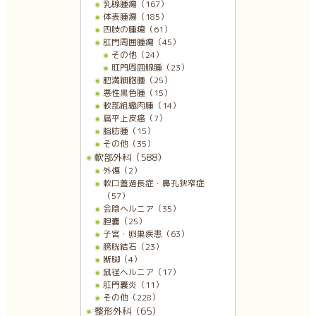
乳腺腫瘍（167）
体表腫瘍（185）
四肢の腫瘍（61）
肛門周囲腫瘍（45）
その他（24）
肛門周囲腺腫（23）
肥満細胞腫（25）
悪性黒色腫（15）
軟部組織肉腫（14）
扁平上皮癌（7）
脂肪腫（15）
その他（35）
軟部外科（588）
外傷（2）
軟口蓋過長症・鼻孔狭窄症
（57）
会陰ヘルニア（35）
胆嚢（25）
子宮・卵巣疾患（63）
膀胱結石（23）
断脚（4）
鼠径ヘルニア（17）
肛門嚢炎（11）
その他（228）
整形外科（65）