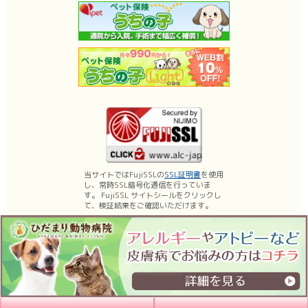
当サイトではFujiSSLの
SSL証明書
を使用
し、常時SSL暗号化通信を行っていま
す。 FujiSSL サイトシールをクリックし
て、検証結果をご確認いただけます。
名古屋市昭和区の動物病院、ひだまり動物病院は、薬浴などの皮膚科診療、乳
腺腫瘍手術・体表腫瘤切除などの日帰り手術に力を入れております。
もちろん内科、外科、腫瘍科などの一般診療、予防医療（各種ワクチン）など
も行っています。