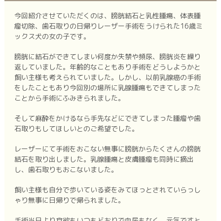
今回紹介させていただくのは、膀胱結石と乳性腫瘍、体表腫
瘤切除、歯石取りの日帰りレーザー手術をうけられた16歳ミ
ックス犬の女の子です。
膀胱に結石ができてしまい何度か失禁や頻尿、膀胱炎を繰り
返していました。年齢的なこともあり手術をどうしようかと
飼い主様も考えられていました。しかし、以前乳腺癌の手術
をしたこともあり今回別の場所に乳腺腫瘍もできてしまった
ことから手術にふみきられました。
そして麻酔をかけるなら手先などにできてしまった腫瘤や歯
石取りもしてほしいとのご希望でした。
レーザーにて手術をおこない無事に膀胱からたくさんの膀胱
結石を取り出しました。乳腺腫瘍と皮膚腫瘤も同時に摘出
し、歯石取りもおこないました。
飼い主様も自分で歩いている姿をみてほっとされていらっし
ゃり無事に日帰りで帰られました。
手術当日より食欲もいつもどおりで血尿もなく、元気ですと