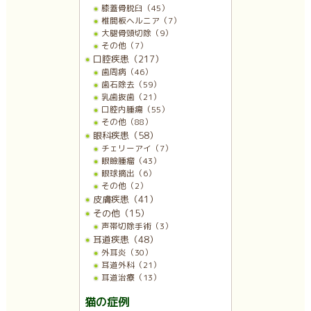
膝蓋骨脱臼（45）
椎間板ヘルニア（7）
大腿骨頭切除（9）
その他（7）
口腔疾患（217）
歯周病（46）
歯石除去（59）
乳歯抜歯（21）
口腔内腫瘍（55）
その他（88）
眼科疾患（58）
チェリーアイ（7）
眼瞼腫瘤（43）
眼球摘出（6）
その他（2）
皮膚疾患（41）
その他（15）
声帯切除手術（3）
耳道疾患（48）
外耳炎（30）
耳道外科（21）
耳道治療（13）
猫の症例