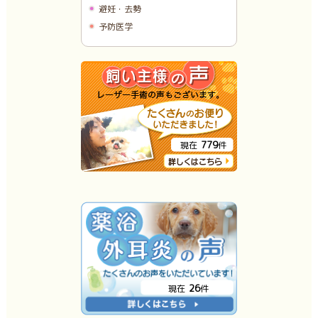
避妊・去勢
予防医学
779
現在
件
26
現在
件