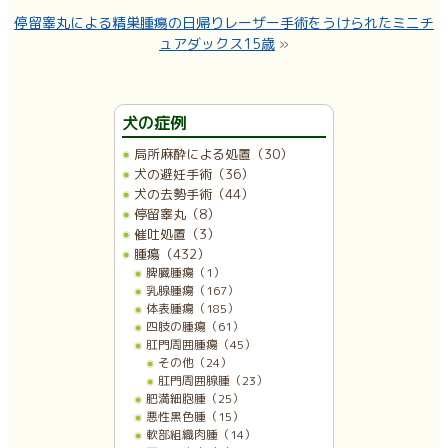
停留睾丸による精巣腫瘍の日帰りレーザー手術をうけられたミニチ
ュアダックス15歳
»
犬の症例
局所麻酔による処置（30）
犬の避妊手術（36）
犬の去勢手術（44）
停留睾丸（8）
催吐処置（3）
腫瘍（432）
脾臓腫瘍（1）
乳腺腫瘍（167）
体表腫瘍（185）
四肢の腫瘍（61）
肛門周囲腫瘍（45）
その他（24）
肛門周囲腺腫（23）
肥満細胞腫（25）
悪性黒色腫（15）
軟部組織肉腫（14）