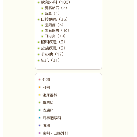
軟部外科（100）
膀胱結石（2）
断脚（4）
口腔疾患（35）
歯周病（6）
歯石除去（16）
口内炎（19）
眼科疾患（3）
皮膚疾患（3）
その他（17）
抜爪（31）
外科
内科
泌尿器科
腫瘍科
皮膚科
耳鼻咽喉科
眼科
歯科・口腔外科