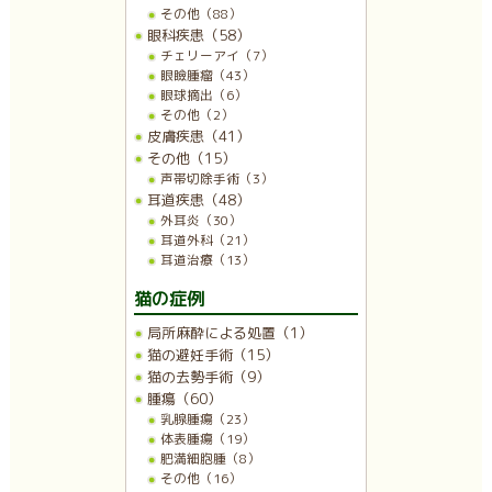
その他（88）
眼科疾患（58）
チェリーアイ（7）
眼瞼腫瘤（43）
眼球摘出（6）
その他（2）
皮膚疾患（41）
その他（15）
声帯切除手術（3）
耳道疾患（48）
外耳炎（30）
耳道外科（21）
耳道治療（13）
猫の症例
局所麻酔による処置（1）
猫の避妊手術（15）
猫の去勢手術（9）
腫瘍（60）
乳腺腫瘍（23）
体表腫瘍（19）
肥満細胞腫（8）
その他（16）