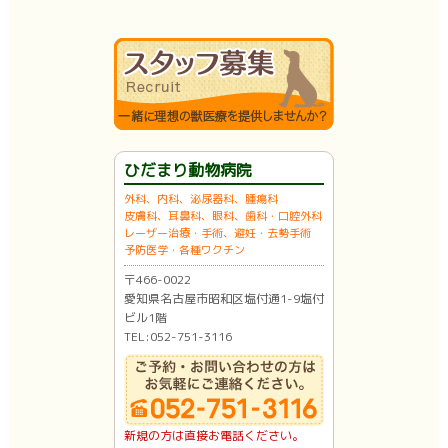
ひだまり動物病院
外科、内科、泌尿器科、腫瘍科
皮膚科、耳鼻科、眼科、歯科・口腔外科
レーザー治療・手術、避妊・去勢手術
予防医学・各種ワクチン
〒466-0022
愛知県名古屋市昭和区塩付通1-9塩付
ビル1階
TEL:052-751-3116
新規の方は直接お電話ください。