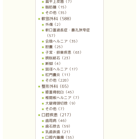
扁平上皮癌（7）
脂肪腫（15）
その他（35）
軟部外科（588）
外傷（2）
軟口蓋過長症・鼻孔狭窄症
（57）
会陰ヘルニア（35）
胆嚢（25）
子宮・卵巣疾患（63）
膀胱結石（23）
断脚（4）
鼠径ヘルニア（17）
肛門嚢炎（11）
その他（228）
整形外科（65）
膝蓋骨脱臼（45）
椎間板ヘルニア（7）
大腿骨頭切除（9）
その他（7）
口腔疾患（217）
歯周病（46）
歯石除去（59）
乳歯抜歯（21）
口腔内腫瘍（55）