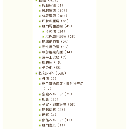
脾臓腫瘍（1）
乳腺腫瘍（167）
体表腫瘍（185）
四肢の腫瘍（61）
肛門周囲腫瘍（45）
その他（24）
肛門周囲腺腫（23）
肥満細胞腫（25）
悪性黒色腫（15）
軟部組織肉腫（14）
扁平上皮癌（7）
脂肪腫（15）
その他（35）
軟部外科（588）
外傷（2）
軟口蓋過長症・鼻孔狭窄症
（57）
会陰ヘルニア（35）
胆嚢（25）
子宮・卵巣疾患（63）
膀胱結石（23）
断脚（4）
鼠径ヘルニア（17）
肛門嚢炎（11）