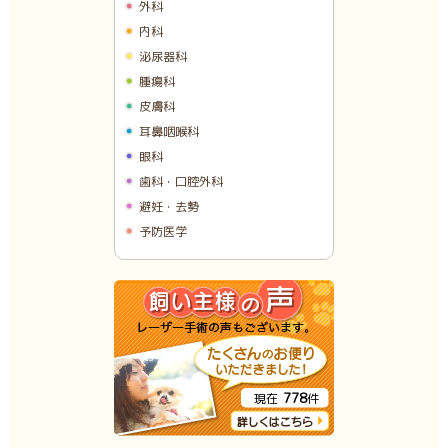
外科
内科
泌尿器科
腫瘍科
皮膚科
耳鼻咽喉科
眼科
歯科・口腔外科
避妊・去勢
予防医学
778
現在
件