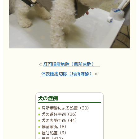
«
肛門腫瘤切除（局所麻酔）
体表腫瘤切除（局所麻酔）
»
犬の症例
局所麻酔による処置（30）
犬の避妊手術（36）
犬の去勢手術（44）
停留睾丸（8）
催吐処置（3）
腫瘍（432）