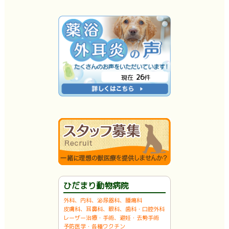
26
現在
件
ひだまり動物病院
外科、内科、泌尿器科、腫瘍科
皮膚科、耳鼻科、眼科、歯科・口腔外科
レーザー治療・手術、避妊・去勢手術
予防医学・各種ワクチン