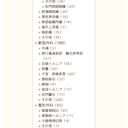
その他（24）
肛門周囲腺腫（23）
肥満細胞腫（25）
悪性黒色腫（15）
軟部組織肉腫（14）
扁平上皮癌（7）
脂肪腫（15）
その他（35）
軟部外科（588）
外傷（2）
軟口蓋過長症・鼻孔狭窄症
（57）
会陰ヘルニア（35）
胆嚢（25）
子宮・卵巣疾患（63）
膀胱結石（23）
断脚（4）
鼠径ヘルニア（17）
肛門嚢炎（11）
その他（228）
整形外科（65）
膝蓋骨脱臼（45）
椎間板ヘルニア（7）
大腿骨頭切除（9）
その他（7）