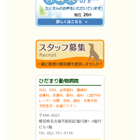
26
現在
件
ひだまり動物病院
外科、内科、泌尿器科、腫瘍科
皮膚科、耳鼻科、眼科、歯科・口腔外科
レーザー治療・手術、避妊・去勢手術
予防医学・各種ワクチン
〒466-0022
愛知県名古屋市昭和区塩付通1-9塩付
ビル1階
TEL:052-751-3116