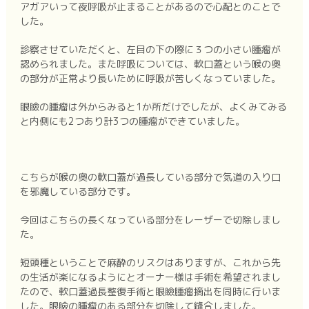
アガアいって夜呼吸が止まることがあるので心配とのことで
した。
診察させていただくと、左目の下の際に３つの小さい腫瘤が
認められました。また呼吸については、軟口蓋という喉の奥
の部分が正常より長いために呼吸が苦しくなっていました。
眼瞼の腫瘤は外からみると1か所だけでしたが、よくみてみる
と内側にも2つあり計3つの腫瘤ができていました。
こちらが喉の奥の軟口蓋が過長している部分で気道の入り口
を邪魔している部分です。
今回はこちらの長くなっている部分をレーザーで切除しまし
た。
短頭種ということで麻酔のリスクはありますが、これから先
の生活が楽になるようにとオーナー様は手術を希望されまし
たので、軟口蓋過長整復手術と眼瞼腫瘤摘出を同時に行いま
した。眼瞼の腫瘤のある部分を切除して縫合しました。