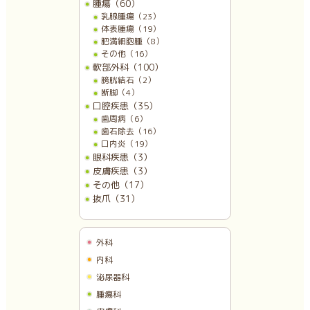
腫瘍（60）
乳腺腫瘍（23）
体表腫瘍（19）
肥満細胞腫（8）
その他（16）
軟部外科（100）
膀胱結石（2）
断脚（4）
口腔疾患（35）
歯周病（6）
歯石除去（16）
口内炎（19）
眼科疾患（3）
皮膚疾患（3）
その他（17）
抜爪（31）
外科
内科
泌尿器科
腫瘍科