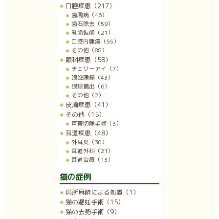
口腔疾患（217）
歯周病（46）
歯石除去（59）
乳歯抜歯（21）
口腔内腫瘍（55）
その他（88）
眼科疾患（58）
チェリーアイ（7）
眼瞼腫瘤（43）
眼球摘出（6）
その他（2）
皮膚疾患（41）
その他（15）
声帯切除手術（3）
耳道疾患（48）
外耳炎（30）
耳道外科（21）
耳道治療（13）
猫の症例
局所麻酔による処置（1）
猫の避妊手術（15）
猫の去勢手術（9）