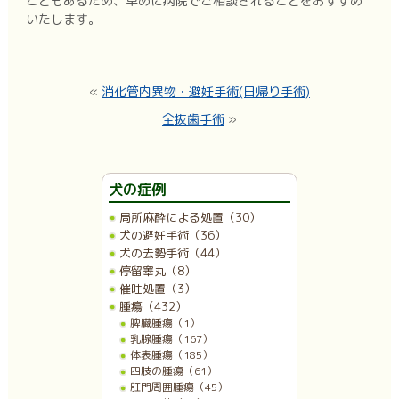
こともあるため、早めに病院でご相談されることをおすすめ
いたします。
«
消化管内異物・避妊手術(日帰り手術)
全抜歯手術
»
犬の症例
局所麻酔による処置（30）
犬の避妊手術（36）
犬の去勢手術（44）
停留睾丸（8）
催吐処置（3）
腫瘍（432）
脾臓腫瘍（1）
乳腺腫瘍（167）
体表腫瘍（185）
四肢の腫瘍（61）
肛門周囲腫瘍（45）