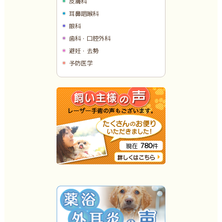
皮膚科
耳鼻咽喉科
眼科
歯科・口腔外科
避妊・去勢
予防医学
780
現在
件