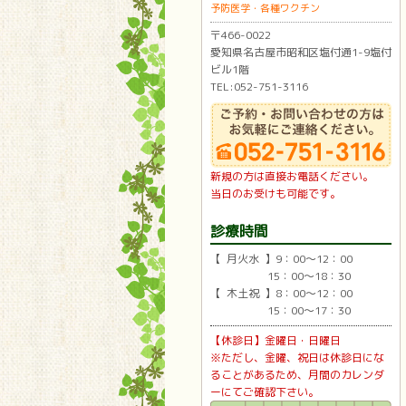
予防医学・各種ワクチン
〒466-0022
愛知県名古屋市昭和区塩付通1-9塩付
ビル1階
TEL:052-751-3116
新規の方は直接お電話ください。
当日のお受けも可能です。
診療時間
【 月火水 】9：00〜12：00
15：00〜18：30
【 木土祝 】8：00〜12：00
15：00〜17：30
【休診日】金曜日・日曜日
※ただし、金曜、祝日は休診日にな
ることがあるため、月間のカレンダ
ーにてご確認下さい。