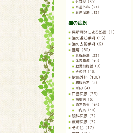
外耳炎（30）
耳道外科（21）
耳道治療（13）
猫の症例
局所麻酔による処置（1）
猫の避妊手術（15）
猫の去勢手術（9）
腫瘍（60）
乳腺腫瘍（23）
体表腫瘍（19）
肥満細胞腫（8）
その他（16）
軟部外科（100）
膀胱結石（2）
断脚（4）
口腔疾患（35）
歯周病（6）
歯石除去（16）
口内炎（19）
眼科疾患（3）
皮膚疾患（3）
その他（17）