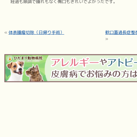
経過も順調で腫れもなく傷口もきれいでよかったです。
«
体表腫瘤切除（日帰り手術）
軟口蓋過長症整
»