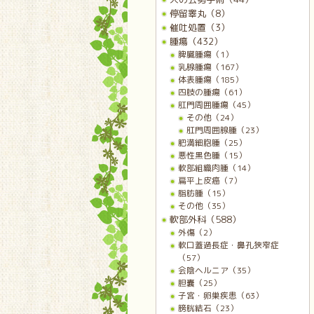
停留睾丸（8）
催吐処置（3）
腫瘍（432）
脾臓腫瘍（1）
乳腺腫瘍（167）
体表腫瘍（185）
四肢の腫瘍（61）
肛門周囲腫瘍（45）
その他（24）
肛門周囲腺腫（23）
肥満細胞腫（25）
悪性黒色腫（15）
軟部組織肉腫（14）
扁平上皮癌（7）
脂肪腫（15）
その他（35）
軟部外科（588）
外傷（2）
軟口蓋過長症・鼻孔狭窄症
（57）
会陰ヘルニア（35）
胆嚢（25）
子宮・卵巣疾患（63）
膀胱結石（23）