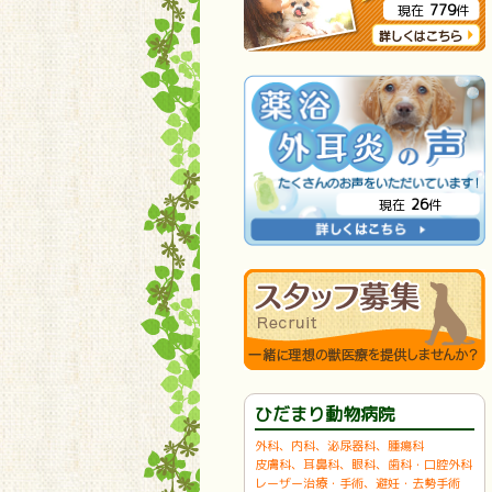
779
現在
件
26
現在
件
ひだまり動物病院
外科、内科、泌尿器科、腫瘍科
皮膚科、耳鼻科、眼科、歯科・口腔外科
レーザー治療・手術、避妊・去勢手術