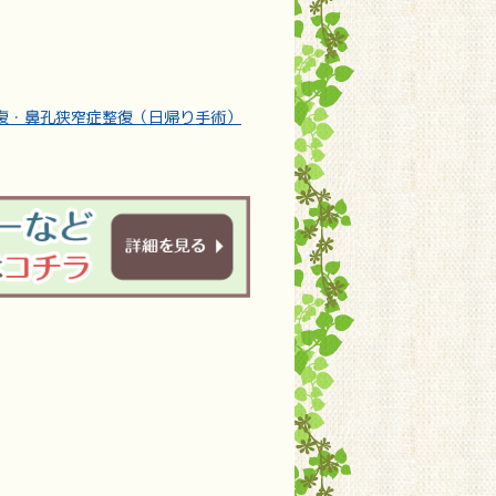
復・鼻孔狭窄症整復（日帰り手術）