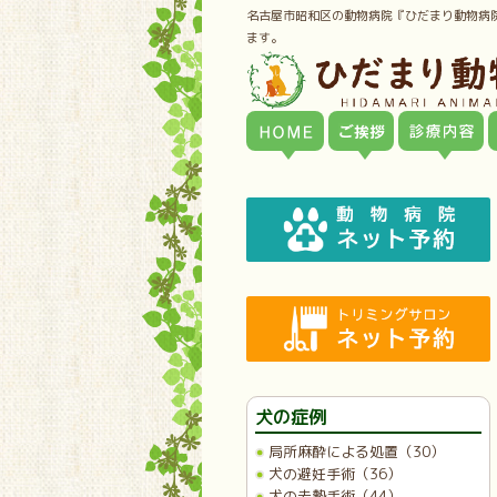
名古屋市昭和区の動物病院『ひだまり動物病
ます。
犬の症例
局所麻酔による処置（30）
犬の避妊手術（36）
犬の去勢手術（44）