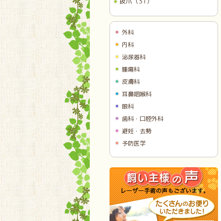
抜爪（31）
外科
内科
泌尿器科
腫瘍科
皮膚科
耳鼻咽喉科
眼科
歯科・口腔外科
避妊・去勢
予防医学