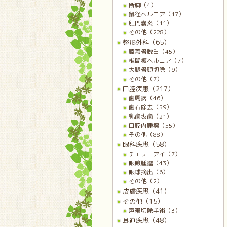
断脚（4）
鼠径ヘルニア（17）
肛門嚢炎（11）
その他（228）
整形外科（65）
膝蓋骨脱臼（45）
椎間板ヘルニア（7）
大腿骨頭切除（9）
その他（7）
口腔疾患（217）
歯周病（46）
歯石除去（59）
乳歯抜歯（21）
口腔内腫瘍（55）
その他（88）
眼科疾患（58）
チェリーアイ（7）
眼瞼腫瘤（43）
眼球摘出（6）
その他（2）
皮膚疾患（41）
その他（15）
声帯切除手術（3）
耳道疾患（48）