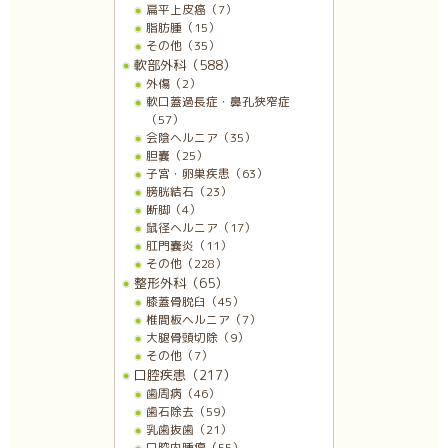
扁平上皮癌（7）
脂肪腫（15）
その他（35）
軟部外科（588）
外傷（2）
軟口蓋過長症・鼻孔狭窄症
（57）
会陰ヘルニア（35）
胆嚢（25）
子宮・卵巣疾患（63）
膀胱結石（23）
断脚（4）
鼠径ヘルニア（17）
肛門嚢炎（11）
その他（228）
整形外科（65）
膝蓋骨脱臼（45）
椎間板ヘルニア（7）
大腿骨頭切除（9）
その他（7）
口腔疾患（217）
歯周病（46）
歯石除去（59）
乳歯抜歯（21）
口腔内腫瘍（55）