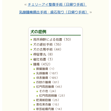
«
チェリーアイ整復手術（日帰り手術）
乳腺腫瘍摘出手術・歯石取り（日帰り手術）
»
犬の症例
局所麻酔による処置（30）
犬の避妊手術（36）
犬の去勢手術（44）
停留睾丸（8）
催吐処置（3）
腫瘍（432）
脾臓腫瘍（1）
乳腺腫瘍（167）
体表腫瘍（185）
四肢の腫瘍（61）
肛門周囲腫瘍（45）
その他（24）
肛門周囲腺腫（23）
肥満細胞腫（25）
悪性黒色腫（15）
軟部組織肉腫（14）