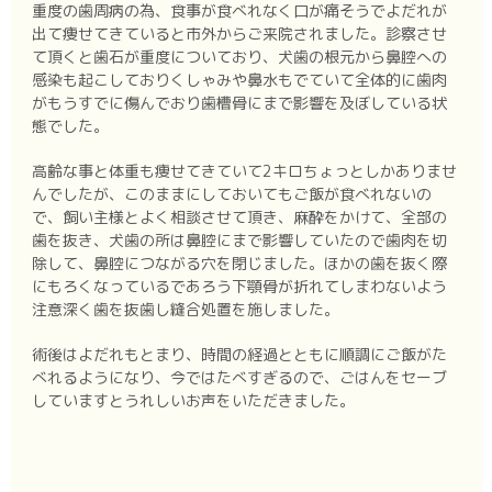
重度の歯周病の為、食事が食べれなく口が痛そうでよだれが
出て痩せてきていると市外からご来院されました。診察させ
て頂くと歯石が重度についており、犬歯の根元から鼻腔への
感染も起こしておりくしゃみや鼻水もでていて全体的に歯肉
がもうすでに傷んでおり歯槽骨にまで影響を及ぼしている状
態でした。
高齢な事と体重も痩せてきていて2キロちょっとしかありませ
んでしたが、このままにしておいてもご飯が食べれないの
で、飼い主様とよく相談させて頂き、麻酔をかけて、全部の
歯を抜き、犬歯の所は鼻腔にまで影響していたので歯肉を切
除して、鼻腔につながる穴を閉じました。ほかの歯を抜く際
にもろくなっているであろう下顎骨が折れてしまわないよう
注意深く歯を抜歯し縫合処置を施しました。
術後はよだれもとまり、時間の経過とともに順調にご飯がた
べれるようになり、今ではたべすぎるので、ごはんをセーブ
していますとうれしいお声をいただきました。