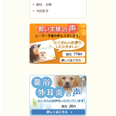
避妊・去勢
予防医学
779
現在
件
26
現在
件