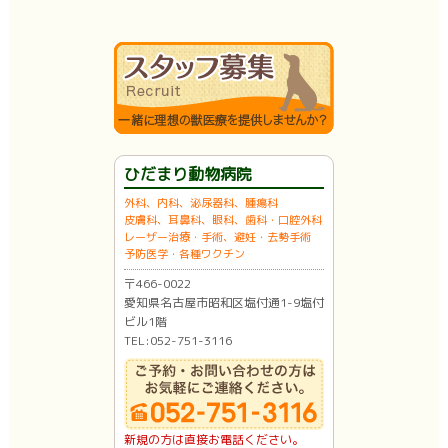
ひだまり動物病院
外科、内科、泌尿器科、腫瘍科
皮膚科、耳鼻科、眼科、歯科・口腔外科
レーザー治療・手術、避妊・去勢手術
予防医学・各種ワクチン
〒466-0022
愛知県名古屋市昭和区塩付通1-9塩付
ビル1階
TEL:052-751-3116
新規の方は直接お電話ください。