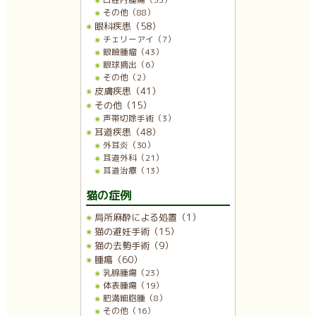
その他（88）
眼科疾患（58）
チェリーアイ（7）
眼瞼腫瘤（43）
眼球摘出（6）
その他（2）
皮膚疾患（41）
その他（15）
声帯切除手術（3）
耳道疾患（48）
外耳炎（30）
耳道外科（21）
耳道治療（13）
猫の症例
局所麻酔による処置（1）
猫の避妊手術（15）
猫の去勢手術（9）
腫瘍（60）
乳腺腫瘍（23）
体表腫瘍（19）
肥満細胞腫（8）
その他（16）