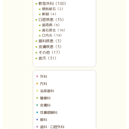
軟部外科（100）
膀胱結石（2）
断脚（4）
口腔疾患（35）
歯周病（6）
歯石除去（16）
口内炎（19）
眼科疾患（3）
皮膚疾患（3）
その他（17）
抜爪（31）
外科
内科
泌尿器科
腫瘍科
皮膚科
耳鼻咽喉科
眼科
歯科・口腔外科