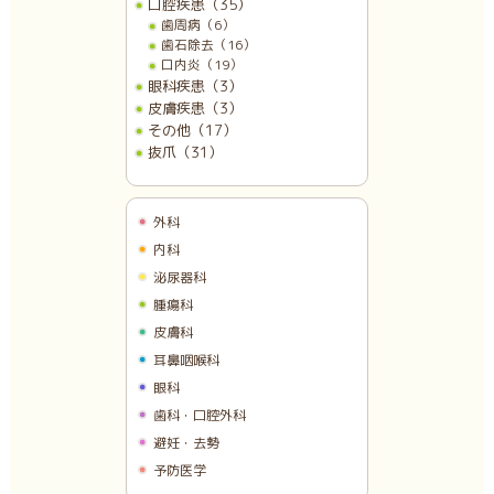
口腔疾患（35）
歯周病（6）
歯石除去（16）
口内炎（19）
眼科疾患（3）
皮膚疾患（3）
その他（17）
抜爪（31）
外科
内科
泌尿器科
腫瘍科
皮膚科
耳鼻咽喉科
眼科
歯科・口腔外科
避妊・去勢
予防医学