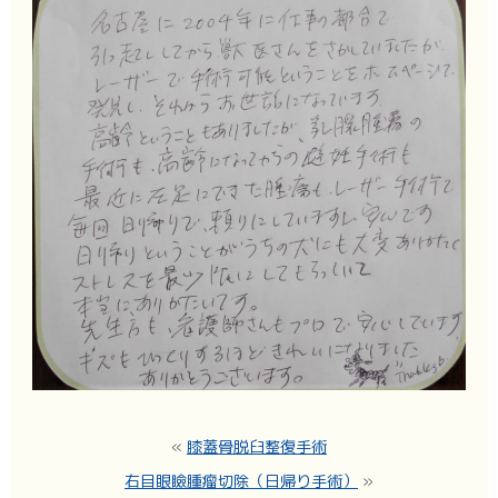
«
膝蓋骨脱臼整復手術
右目眼瞼腫瘤切除（日帰り手術）
»