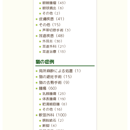
眼瞼腫瘤（43）
眼球摘出（6）
その他（2）
皮膚疾患（41）
その他（15）
声帯切除手術（3）
耳道疾患（48）
外耳炎（30）
耳道外科（21）
耳道治療（13）
猫の症例
局所麻酔による処置（1）
猫の避妊手術（15）
猫の去勢手術（9）
腫瘍（60）
乳腺腫瘍（23）
体表腫瘍（19）
肥満細胞腫（8）
その他（16）
軟部外科（100）
膀胱結石（2）
断脚（4）