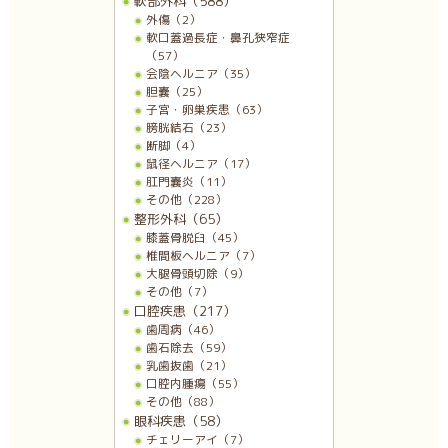
軟部外科（588）
外傷（2）
軟口蓋過長症・鼻孔狭窄症
（57）
会陰ヘルニア（35）
胆嚢（25）
子宮・卵巣疾患（63）
膀胱結石（23）
断脚（4）
鼠径ヘルニア（17）
肛門嚢炎（11）
その他（228）
整形外科（65）
膝蓋骨脱臼（45）
椎間板ヘルニア（7）
大腿骨頭切除（9）
その他（7）
口腔疾患（217）
歯周病（46）
歯石除去（59）
乳歯抜歯（21）
口腔内腫瘍（55）
その他（88）
眼科疾患（58）
チェリーアイ（7）