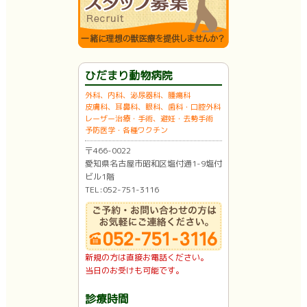
ひだまり動物病院
外科、内科、泌尿器科、腫瘍科
皮膚科、耳鼻科、眼科、歯科・口腔外科
レーザー治療・手術、避妊・去勢手術
予防医学・各種ワクチン
〒466-0022
愛知県名古屋市昭和区塩付通1-9塩付
ビル1階
TEL:052-751-3116
新規の方は直接お電話ください。
当日のお受けも可能です。
診療時間