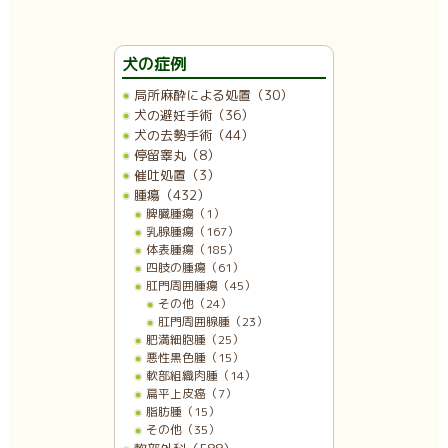
犬の症例
局所麻酔による処置（30）
犬の避妊手術（36）
犬の去勢手術（44）
停留睾丸（8）
催吐処置（3）
腫瘍（432）
脾臓腫瘍（1）
乳腺腫瘍（167）
体表腫瘍（185）
四肢の腫瘍（61）
肛門周囲腫瘍（45）
その他（24）
肛門周囲腺腫（23）
肥満細胞腫（25）
悪性黒色腫（15）
軟部組織肉腫（14）
扁平上皮癌（7）
脂肪腫（15）
その他（35）