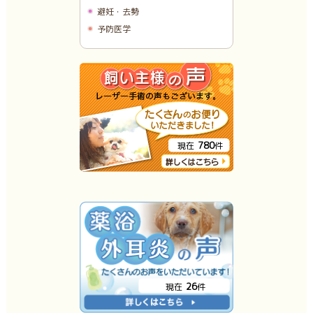
避妊・去勢
予防医学
780
現在
件
26
現在
件