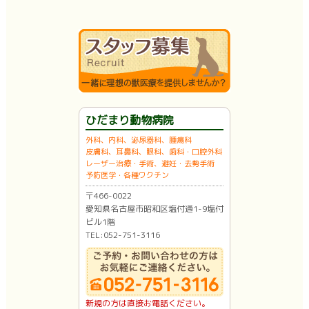
ひだまり動物病院
外科、内科、泌尿器科、腫瘍科
皮膚科、耳鼻科、眼科、歯科・口腔外科
レーザー治療・手術、避妊・去勢手術
予防医学・各種ワクチン
〒466-0022
愛知県名古屋市昭和区塩付通1-9塩付
ビル1階
TEL:052-751-3116
新規の方は直接お電話ください。