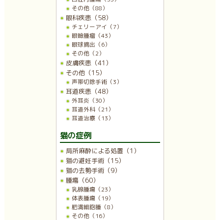
その他（88）
眼科疾患（58）
チェリーアイ（7）
眼瞼腫瘤（43）
眼球摘出（6）
その他（2）
皮膚疾患（41）
その他（15）
声帯切除手術（3）
耳道疾患（48）
外耳炎（30）
耳道外科（21）
耳道治療（13）
猫の症例
局所麻酔による処置（1）
猫の避妊手術（15）
猫の去勢手術（9）
腫瘍（60）
乳腺腫瘍（23）
体表腫瘍（19）
肥満細胞腫（8）
その他（16）