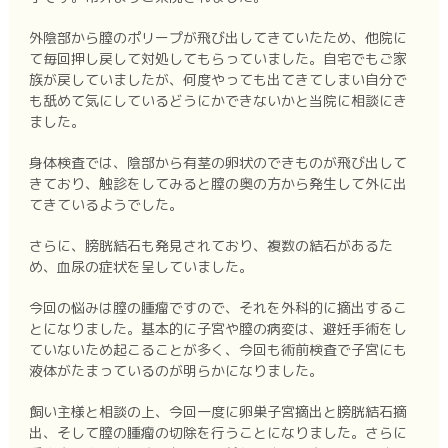
外陰部から膣のポリープが飛び出してきていたため、他院に
て毎回押し戻して対処してもらっていました。自宅でもご家
族が戻していましたが、何度やっても出てきてしまい自分で
も舐めて気にしているどうにかできないかと当院に相談にき
ました。
身体検査では、陰部から有茎の卵状のできものが飛び出して
きており、触診をしてみると膣の奥の方から発生して外に出
てきているようでした。
さらに、膀胱結石も発見されており、複数の結石があるた
め、血尿の症状を呈していました。
今回の悩みは膣の腫瘤ですので、それを外科的に摘出するこ
とになりました。基本的に子宮や膣の病変は、避妊手術をし
ていないため起こることが多く、今回も術前検査で子宮にも
液体がたまっているのが明らかになりました。
飼い主様と相談の上、今回一度に卵巣子宮摘出と膀胱結石摘
出、そして膣の腫瘤の切除を行うことになりました。さらに