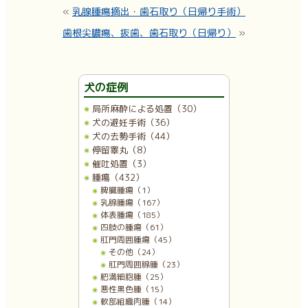
«
乳腺腫瘍摘出・歯石取り（日帰り手術）
歯根尖膿瘍、抜歯、歯石取り（日帰り）
»
犬の症例
局所麻酔による処置（30）
犬の避妊手術（36）
犬の去勢手術（44）
停留睾丸（8）
催吐処置（3）
腫瘍（432）
脾臓腫瘍（1）
乳腺腫瘍（167）
体表腫瘍（185）
四肢の腫瘍（61）
肛門周囲腫瘍（45）
その他（24）
肛門周囲腺腫（23）
肥満細胞腫（25）
悪性黒色腫（15）
軟部組織肉腫（14）