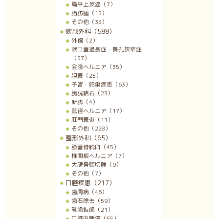
扁平上皮癌（7）
脂肪腫（15）
その他（35）
軟部外科（588）
外傷（2）
軟口蓋過長症・鼻孔狭窄症
（57）
会陰ヘルニア（35）
胆嚢（25）
子宮・卵巣疾患（63）
膀胱結石（23）
断脚（4）
鼠径ヘルニア（17）
肛門嚢炎（11）
その他（228）
整形外科（65）
膝蓋骨脱臼（45）
椎間板ヘルニア（7）
大腿骨頭切除（9）
その他（7）
口腔疾患（217）
歯周病（46）
歯石除去（59）
乳歯抜歯（21）
口腔内腫瘍（55）