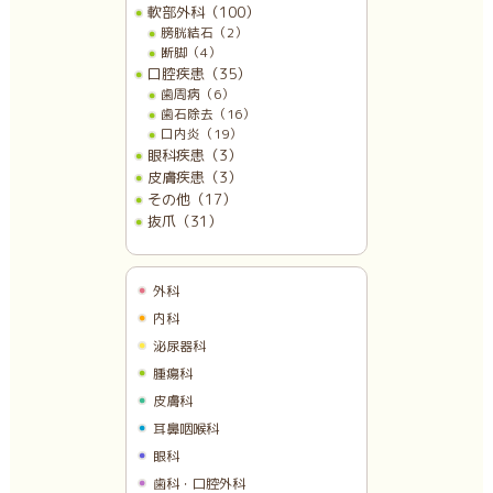
軟部外科（100）
膀胱結石（2）
断脚（4）
口腔疾患（35）
歯周病（6）
歯石除去（16）
口内炎（19）
眼科疾患（3）
皮膚疾患（3）
その他（17）
抜爪（31）
外科
内科
泌尿器科
腫瘍科
皮膚科
耳鼻咽喉科
眼科
歯科・口腔外科