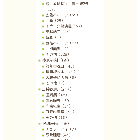
軟口蓋過長症・鼻孔狭窄症
（57）
会陰ヘルニア（35）
胆嚢（25）
子宮・卵巣疾患（63）
膀胱結石（23）
断脚（4）
鼠径ヘルニア（17）
肛門嚢炎（11）
その他（228）
整形外科（65）
膝蓋骨脱臼（45）
椎間板ヘルニア（7）
大腿骨頭切除（9）
その他（7）
口腔疾患（217）
歯周病（46）
歯石除去（59）
乳歯抜歯（21）
口腔内腫瘍（55）
その他（88）
眼科疾患（58）
チェリーアイ（7）
眼瞼腫瘤（43）