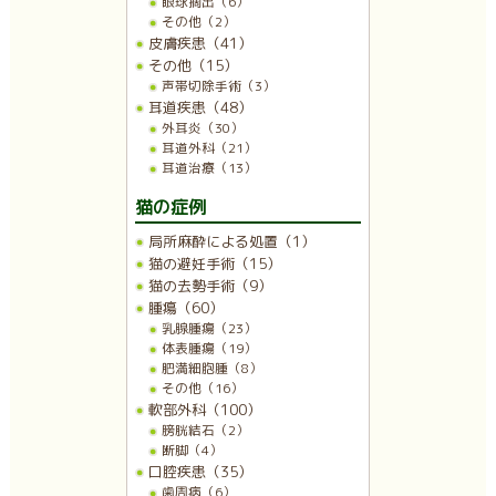
眼球摘出（6）
その他（2）
皮膚疾患（41）
その他（15）
声帯切除手術（3）
耳道疾患（48）
外耳炎（30）
耳道外科（21）
耳道治療（13）
猫の症例
局所麻酔による処置（1）
猫の避妊手術（15）
猫の去勢手術（9）
腫瘍（60）
乳腺腫瘍（23）
体表腫瘍（19）
肥満細胞腫（8）
その他（16）
軟部外科（100）
膀胱結石（2）
断脚（4）
口腔疾患（35）
歯周病（6）