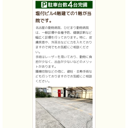
塩付ビル4階建ての1階が当
院です。
名古屋の動物病院、ひだまり動物病院
は、一般診療や各種予防、健康診断など
幅広く診療を行っております。特に、皮
膚疾患や、外耳炎などに力を入れており
ますので何でもお気軽にご相談くださ
い。
手術はレーザーを用いており、動物に負
担が少なく、出血が少ないなどのメリッ
トがあります。
腫瘍切除などの他に、避妊・去勢手術な
ども行っておりますのでお気軽にご相談
ください。