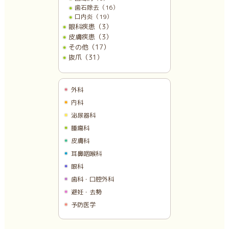
歯石除去（16）
口内炎（19）
眼科疾患（3）
皮膚疾患（3）
その他（17）
抜爪（31）
外科
内科
泌尿器科
腫瘍科
皮膚科
耳鼻咽喉科
眼科
歯科・口腔外科
避妊・去勢
予防医学