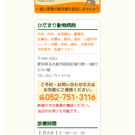
ひだまり動物病院
外科、内科、泌尿器科、腫瘍科
皮膚科、耳鼻科、眼科、歯科・口腔外科
レーザー治療・手術、避妊・去勢手術
予防医学・各種ワクチン
〒466-0022
愛知県名古屋市昭和区塩付通1-9塩付
ビル1階
TEL:052-751-3116
新規の方は直接お電話ください。
当日のお受けも可能です。
診療時間
【 月火水 】9：00〜12：00