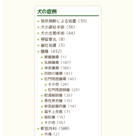
犬の症例
局所麻酔による処置（30）
犬の避妊手術（36）
犬の去勢手術（44）
停留睾丸（8）
催吐処置（3）
腫瘍（432）
脾臓腫瘍（1）
乳腺腫瘍（167）
体表腫瘍（185）
四肢の腫瘍（61）
肛門周囲腫瘍（45）
その他（24）
肛門周囲腺腫（23）
肥満細胞腫（25）
悪性黒色腫（15）
軟部組織肉腫（14）
扁平上皮癌（7）
脂肪腫（15）
その他（35）
軟部外科（588）
外傷（2）