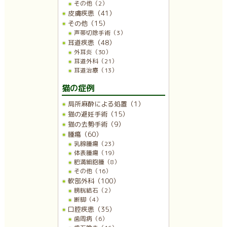
その他（2）
皮膚疾患（41）
その他（15）
声帯切除手術（3）
耳道疾患（48）
外耳炎（30）
耳道外科（21）
耳道治療（13）
猫の症例
局所麻酔による処置（1）
猫の避妊手術（15）
猫の去勢手術（9）
腫瘍（60）
乳腺腫瘍（23）
体表腫瘍（19）
肥満細胞腫（8）
その他（16）
軟部外科（100）
膀胱結石（2）
断脚（4）
口腔疾患（35）
歯周病（6）