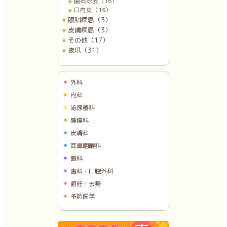
歯石除去（16）
口内炎（19）
眼科疾患（3）
皮膚疾患（3）
その他（17）
抜爪（31）
外科
内科
泌尿器科
腫瘍科
皮膚科
耳鼻咽喉科
眼科
歯科・口腔外科
避妊・去勢
予防医学