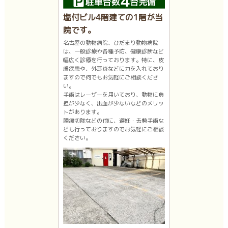
塩付ビル4階建ての1階が当
院です。
名古屋の動物病院、ひだまり動物病院
は、一般診療や各種予防、健康診断など
幅広く診療を行っております。特に、皮
膚疾患や、外耳炎などに力を入れており
ますので何でもお気軽にご相談くださ
い。
手術はレーザーを用いており、動物に負
担が少なく、出血が少ないなどのメリッ
トがあります。
腫瘍切除などの他に、避妊・去勢手術な
ども行っておりますのでお気軽にご相談
ください。