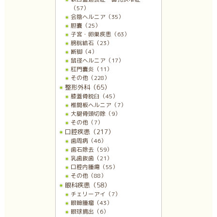
（57）
会陰ヘルニア（35）
胆嚢（25）
子宮・卵巣疾患（63）
膀胱結石（23）
断脚（4）
鼠径ヘルニア（17）
肛門嚢炎（11）
その他（228）
整形外科（65）
膝蓋骨脱臼（45）
椎間板ヘルニア（7）
大腿骨頭切除（9）
その他（7）
口腔疾患（217）
歯周病（46）
歯石除去（59）
乳歯抜歯（21）
口腔内腫瘍（55）
その他（88）
眼科疾患（58）
チェリーアイ（7）
眼瞼腫瘤（43）
眼球摘出（6）