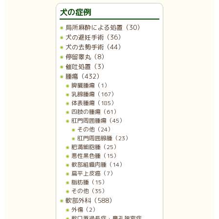
犬の症例
局所麻酔による処置（30）
犬の避妊手術（36）
犬の去勢手術（44）
停留睾丸（8）
催吐処置（3）
腫瘍（432）
脾臓腫瘍（1）
乳腺腫瘍（167）
体表腫瘍（185）
四肢の腫瘍（61）
肛門周囲腫瘍（45）
その他（24）
肛門周囲腺腫（23）
肥満細胞腫（25）
悪性黒色腫（15）
軟部組織肉腫（14）
扁平上皮癌（7）
脂肪腫（15）
その他（35）
軟部外科（588）
外傷（2）
軟口蓋過長症・鼻孔狭窄症