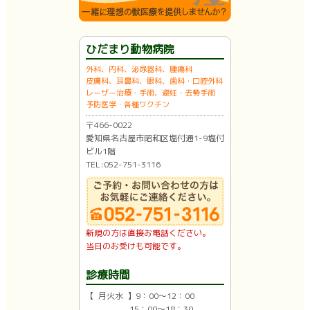
ひだまり動物病院
外科、内科、泌尿器科、腫瘍科
皮膚科、耳鼻科、眼科、歯科・口腔外科
レーザー治療・手術、避妊・去勢手術
予防医学・各種ワクチン
〒466-0022
愛知県名古屋市昭和区塩付通1-9塩付
ビル1階
TEL:052-751-3116
新規の方は直接お電話ください。
当日のお受けも可能です。
診療時間
【 月火水 】9：00〜12：00
15：00〜18：30