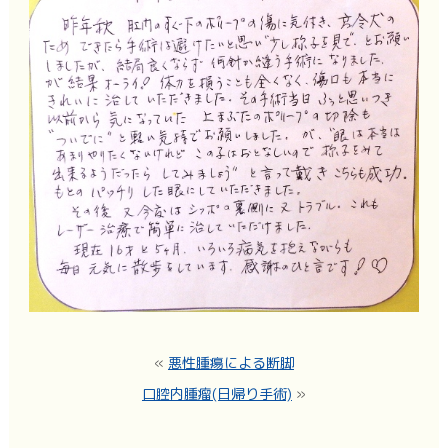
«
悪性腫瘍による断脚
口腔内腫瘤(日帰り手術)
»