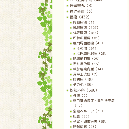
停留睾丸（8）
催吐処置（3）
腫瘍（432）
脾臓腫瘍（1）
乳腺腫瘍（167）
体表腫瘍（185）
四肢の腫瘍（61）
肛門周囲腫瘍（45）
その他（24）
肛門周囲腺腫（23）
肥満細胞腫（25）
悪性黒色腫（15）
軟部組織肉腫（14）
扁平上皮癌（7）
脂肪腫（15）
その他（35）
軟部外科（588）
外傷（2）
軟口蓋過長症・鼻孔狭窄症
（57）
会陰ヘルニア（35）
胆嚢（25）
子宮・卵巣疾患（63）
膀胱結石（23）