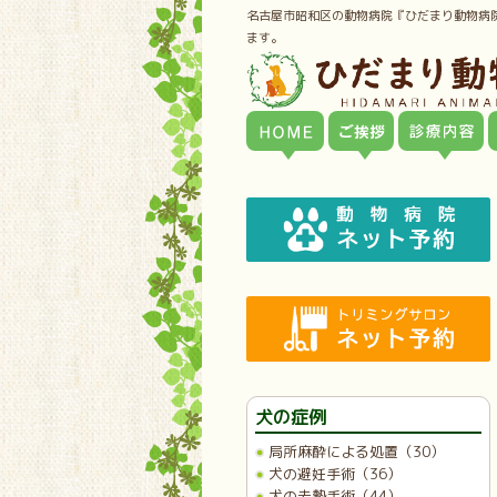
名古屋市昭和区の動物病院『ひだまり動物病
ます。
犬の症例
局所麻酔による処置（30）
犬の避妊手術（36）
犬の去勢手術（44）