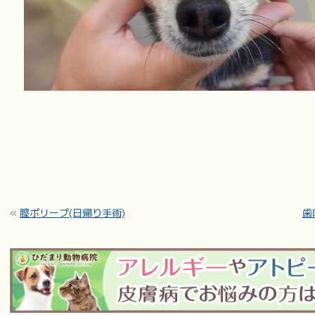
«
膣ポリープ(日帰り手術)
歯