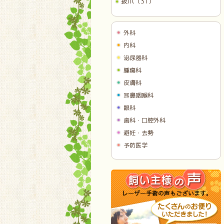
抜爪（31）
外科
内科
泌尿器科
腫瘍科
皮膚科
耳鼻咽喉科
眼科
歯科・口腔外科
避妊・去勢
予防医学