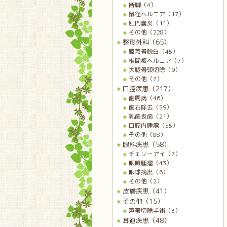
断脚（4）
鼠径ヘルニア（17）
肛門嚢炎（11）
その他（228）
整形外科（65）
膝蓋骨脱臼（45）
椎間板ヘルニア（7）
大腿骨頭切除（9）
その他（7）
口腔疾患（217）
歯周病（46）
歯石除去（59）
乳歯抜歯（21）
口腔内腫瘍（55）
その他（88）
眼科疾患（58）
チェリーアイ（7）
眼瞼腫瘤（43）
眼球摘出（6）
その他（2）
皮膚疾患（41）
その他（15）
声帯切除手術（3）
耳道疾患（48）