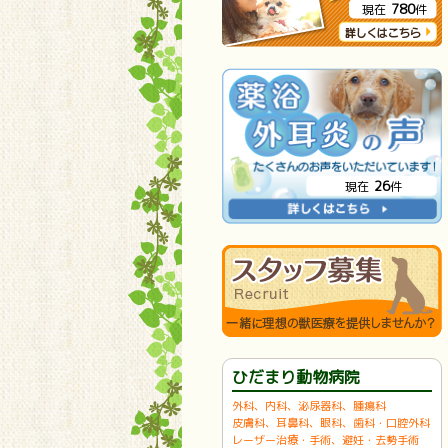
780
現在
件
26
現在
件
ひだまり動物病院
外科、内科、泌尿器科、腫瘍科
皮膚科、耳鼻科、眼科、歯科・口腔外科
レーザー治療・手術、避妊・去勢手術