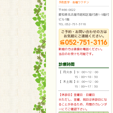
予防医学・各種ワクチン
〒466-0022
愛知県名古屋市昭和区塩付通1-9塩付
ビル1階
TEL:052-751-3116
新規の方は直接お電話ください。
当日のお受けも可能です。
診療時間
【 月火水 】9：00〜12：00
15：00〜18：30
【 木土祝 】8：00〜12：00
15：00〜17：30
【休診日】金曜日・日曜日
※ただし、金曜、祝日は休診日にな
ることがあるため、月間のカレンダ
ーにてご確認下さい。