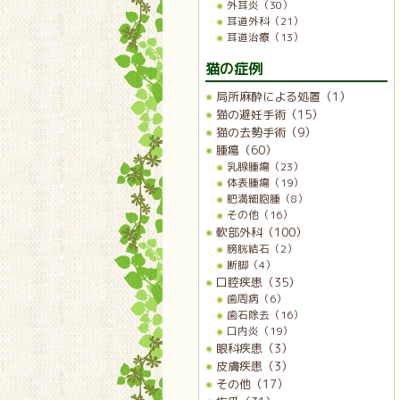
外耳炎（30）
耳道外科（21）
耳道治療（13）
猫の症例
局所麻酔による処置（1）
猫の避妊手術（15）
猫の去勢手術（9）
腫瘍（60）
乳腺腫瘍（23）
体表腫瘍（19）
肥満細胞腫（8）
その他（16）
軟部外科（100）
膀胱結石（2）
断脚（4）
口腔疾患（35）
歯周病（6）
歯石除去（16）
口内炎（19）
眼科疾患（3）
皮膚疾患（3）
その他（17）