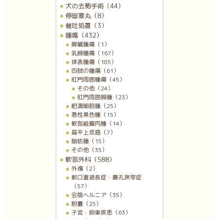
犬の去勢手術（44）
停留睾丸（8）
催吐処置（3）
腫瘍（432）
脾臓腫瘍（1）
乳腺腫瘍（167）
体表腫瘍（185）
四肢の腫瘍（61）
肛門周囲腫瘍（45）
その他（24）
肛門周囲腺腫（23）
肥満細胞腫（25）
悪性黒色腫（15）
軟部組織肉腫（14）
扁平上皮癌（7）
脂肪腫（15）
その他（35）
軟部外科（588）
外傷（2）
軟口蓋過長症・鼻孔狭窄症
（57）
会陰ヘルニア（35）
胆嚢（25）
子宮・卵巣疾患（63）