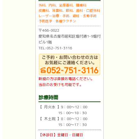
外科、内科、泌尿器科、腫瘍科
皮膚科、耳鼻科、眼科、歯科・口腔外科
レーザー治療・手術、避妊・去勢手術
予防医学・各種ワクチン
〒466-0022
愛知県名古屋市昭和区塩付通1-9塩付
ビル1階
TEL:052-751-3116
新規の方は直接お電話ください。
当日のお受けも可能です。
診療時間
【 月火水 】9：00〜12：00
15：00〜18：30
【 木土祝 】8：00〜12：00
15：00〜17：30
【休診日】金曜日・日曜日