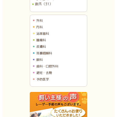
抜爪（31）
外科
内科
泌尿器科
腫瘍科
皮膚科
耳鼻咽喉科
眼科
歯科・口腔外科
避妊・去勢
予防医学