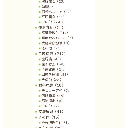
膀胱結石（23）
断脚（4）
鼠径ヘルニア（17）
肛門嚢炎（11）
その他（228）
整形外科（65）
膝蓋骨脱臼（45）
椎間板ヘルニア（7）
大腿骨頭切除（9）
その他（7）
口腔疾患（217）
歯周病（46）
歯石除去（59）
乳歯抜歯（21）
口腔内腫瘍（55）
その他（88）
眼科疾患（58）
チェリーアイ（7）
眼瞼腫瘤（43）
眼球摘出（6）
その他（2）
皮膚疾患（41）
その他（15）
声帯切除手術（3）