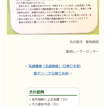
名古屋市 動物病院
動物レーザーセンター
«
乳腺腫瘍（乳腺腺癌）(日帰り手術)
膣ポリープ(日帰り手術)
»
犬の症例
局所麻酔による処置（30）
犬の避妊手術（36）