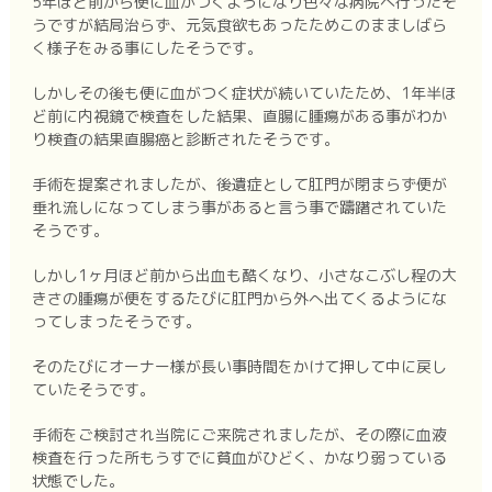
5年ほど前から便に血がつくようになり色々な病院へ行ったそ
うですが結局治らず、元気食欲もあったためこのまましばら
く様子をみる事にしたそうです。
しかしその後も便に血がつく症状が続いていたため、1年半ほ
ど前に内視鏡で検査をした結果、直腸に腫瘍がある事がわか
り検査の結果直腸癌と診断されたそうです。
手術を提案されましたが、後遺症として肛門が閉まらず便が
垂れ流しになってしまう事があると言う事で躊躇されていた
そうです。
しかし1ヶ月ほど前から出血も酷くなり、小さなこぶし程の大
きさの腫瘍が便をするたびに肛門から外へ出てくるようにな
ってしまったそうです。
そのたびにオーナー様が長い事時間をかけて押して中に戻し
ていたそうです。
手術をご検討され当院にご来院されましたが、その際に血液
検査を行った所もうすでに貧血がひどく、かなり弱っている
状態でした。