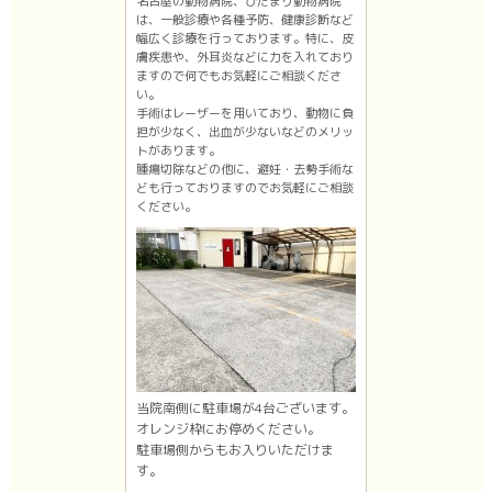
名古屋の動物病院、ひだまり動物病院
は、一般診療や各種予防、健康診断など
幅広く診療を行っております。特に、皮
膚疾患や、外耳炎などに力を入れており
ますので何でもお気軽にご相談くださ
い。
手術はレーザーを用いており、動物に負
担が少なく、出血が少ないなどのメリッ
トがあります。
腫瘍切除などの他に、避妊・去勢手術な
ども行っておりますのでお気軽にご相談
ください。
当院南側に駐車場が4台ございます。
オレンジ枠にお停めください。
駐車場側からもお入りいただけま
す。