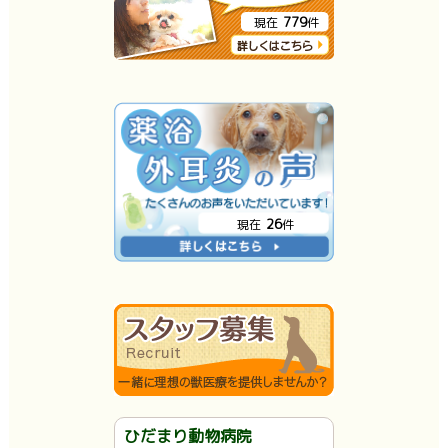
779
現在
件
26
現在
件
ひだまり動物病院