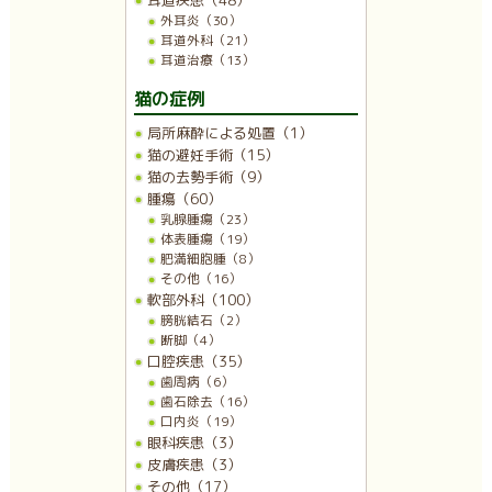
耳道疾患（48）
外耳炎（30）
耳道外科（21）
耳道治療（13）
猫の症例
局所麻酔による処置（1）
猫の避妊手術（15）
猫の去勢手術（9）
腫瘍（60）
乳腺腫瘍（23）
体表腫瘍（19）
肥満細胞腫（8）
その他（16）
軟部外科（100）
膀胱結石（2）
断脚（4）
口腔疾患（35）
歯周病（6）
歯石除去（16）
口内炎（19）
眼科疾患（3）
皮膚疾患（3）
その他（17）