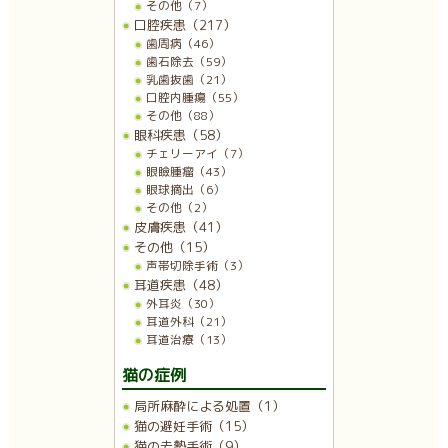
その他（7）
口腔疾患（217）
歯周病（46）
歯石除去（59）
乳歯抜歯（21）
口腔内腫瘍（55）
その他（88）
眼科疾患（58）
チェリーアイ（7）
眼瞼腫瘤（43）
眼球摘出（6）
その他（2）
皮膚疾患（41）
その他（15）
声帯切除手術（3）
耳道疾患（48）
外耳炎（30）
耳道外科（21）
耳道治療（13）
猫の症例
局所麻酔による処置（1）
猫の避妊手術（15）
猫の去勢手術（9）