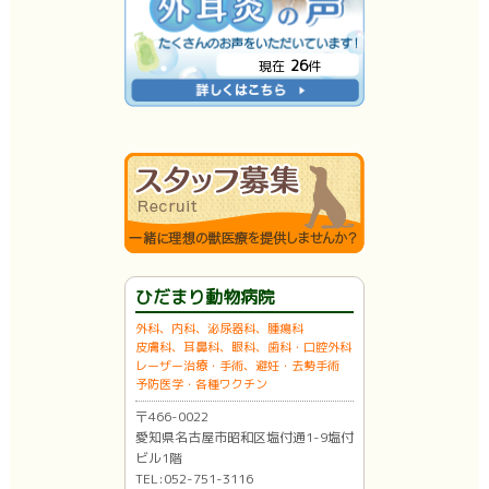
26
現在
件
ひだまり動物病院
外科、内科、泌尿器科、腫瘍科
皮膚科、耳鼻科、眼科、歯科・口腔外科
レーザー治療・手術、避妊・去勢手術
予防医学・各種ワクチン
〒466-0022
愛知県名古屋市昭和区塩付通1-9塩付
ビル1階
TEL:052-751-3116