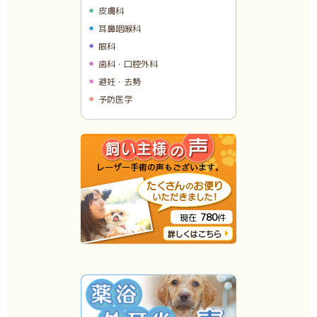
皮膚科
耳鼻咽喉科
眼科
歯科・口腔外科
避妊・去勢
予防医学
780
現在
件