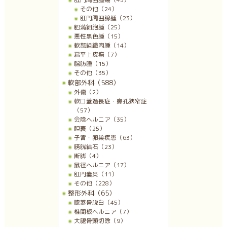
その他（24）
肛門周囲腺腫（23）
肥満細胞腫（25）
悪性黒色腫（15）
軟部組織肉腫（14）
扁平上皮癌（7）
脂肪腫（15）
その他（35）
軟部外科（588）
外傷（2）
軟口蓋過長症・鼻孔狭窄症
（57）
会陰ヘルニア（35）
胆嚢（25）
子宮・卵巣疾患（63）
膀胱結石（23）
断脚（4）
鼠径ヘルニア（17）
肛門嚢炎（11）
その他（228）
整形外科（65）
膝蓋骨脱臼（45）
椎間板ヘルニア（7）
大腿骨頭切除（9）