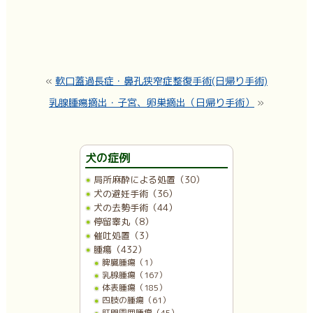
«
軟口蓋過長症・鼻孔狭窄症整復手術(日帰り手術)
乳腺腫瘍摘出・子宮、卵巣摘出（日帰り手術）
»
犬の症例
局所麻酔による処置（30）
犬の避妊手術（36）
犬の去勢手術（44）
停留睾丸（8）
催吐処置（3）
腫瘍（432）
脾臓腫瘍（1）
乳腺腫瘍（167）
体表腫瘍（185）
四肢の腫瘍（61）
肛門周囲腫瘍（45）