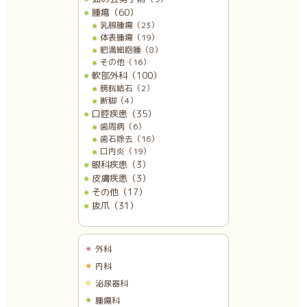
腫瘍（60）
乳腺腫瘍（23）
体表腫瘍（19）
肥満細胞腫（8）
その他（16）
軟部外科（100）
膀胱結石（2）
断脚（4）
口腔疾患（35）
歯周病（6）
歯石除去（16）
口内炎（19）
眼科疾患（3）
皮膚疾患（3）
その他（17）
抜爪（31）
外科
内科
泌尿器科
腫瘍科