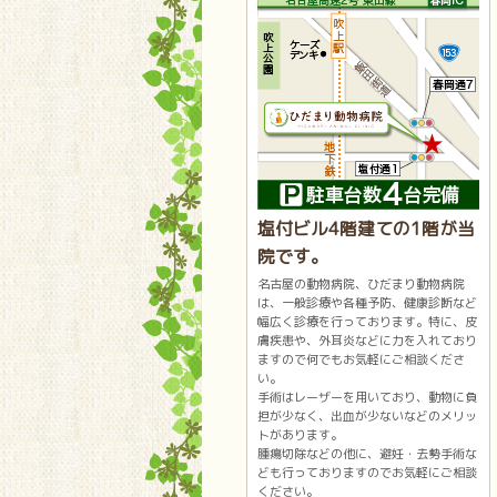
塩付ビル4階建ての1階が当
院です。
名古屋の動物病院、ひだまり動物病院
は、一般診療や各種予防、健康診断など
幅広く診療を行っております。特に、皮
膚疾患や、外耳炎などに力を入れており
ますので何でもお気軽にご相談くださ
い。
手術はレーザーを用いており、動物に負
担が少なく、出血が少ないなどのメリッ
トがあります。
腫瘍切除などの他に、避妊・去勢手術な
ども行っておりますのでお気軽にご相談
ください。