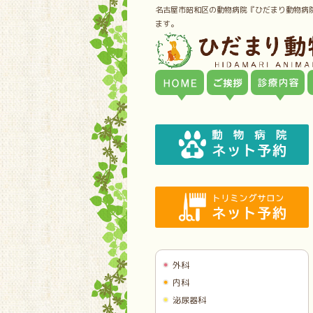
名古屋市昭和区の動物病院『ひだまり動物病
ます。
外科
内科
泌尿器科