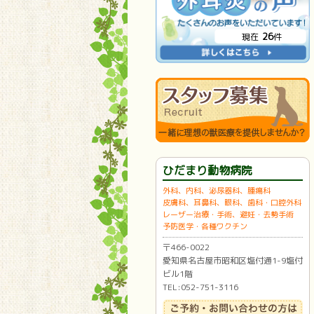
26
現在
件
ひだまり動物病院
外科、内科、泌尿器科、腫瘍科
皮膚科、耳鼻科、眼科、歯科・口腔外科
レーザー治療・手術、避妊・去勢手術
予防医学・各種ワクチン
〒466-0022
愛知県名古屋市昭和区塩付通1-9塩付
ビル1階
TEL:052-751-3116