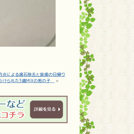
内炎による歯石除去と抜歯の日帰り
うけられた3歳MIXの男の子
»