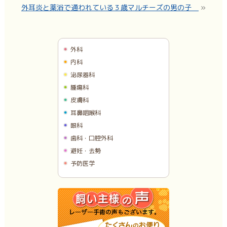
外耳炎と薬浴で通われている３歳マルチーズの男の子
»
外科
内科
泌尿器科
腫瘍科
皮膚科
耳鼻咽喉科
眼科
歯科・口腔外科
避妊・去勢
予防医学