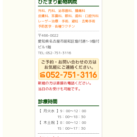
ひだまり動物病院
外科、内科、泌尿器科、腫瘍科
皮膚科、耳鼻科、眼科、歯科・口腔外科
レーザー治療・手術、避妊・去勢手術
予防医学・各種ワクチン
〒466-0022
愛知県名古屋市昭和区塩付通1-9塩付
ビル1階
TEL:052-751-3116
新規の方は直接お電話ください。
当日のお受けも可能です。
診療時間
【 月火水 】9：00〜12：00
15：00〜18：30
【 木土祝 】8：00〜12：00
15：00〜17：30