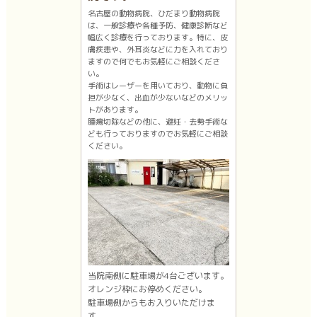
名古屋の動物病院、ひだまり動物病院
は、一般診療や各種予防、健康診断など
幅広く診療を行っております。特に、皮
膚疾患や、外耳炎などに力を入れており
ますので何でもお気軽にご相談くださ
い。
手術はレーザーを用いており、動物に負
担が少なく、出血が少ないなどのメリッ
トがあります。
腫瘍切除などの他に、避妊・去勢手術な
ども行っておりますのでお気軽にご相談
ください。
当院南側に駐車場が4台ございます。
オレンジ枠にお停めください。
駐車場側からもお入りいただけま
す。