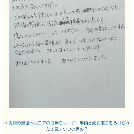
«
両側の鼠径ヘルニアの日帰りレーザー手術と歯石取りをうけられ
た３歳チワワの男の子