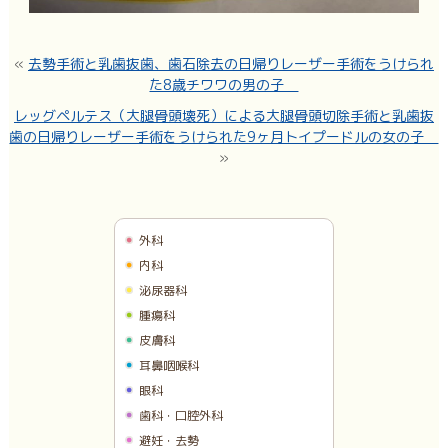
«
去勢手術と乳歯抜歯、歯石除去の日帰りレーザー手術をうけられ
た8歳チワワの男の子
レッグペルテス（大腿骨頭壊死）による大腿骨頭切除手術と乳歯抜
歯の日帰りレーザー手術をうけられた9ヶ月トイプードルの女の子
»
外科
内科
泌尿器科
腫瘍科
皮膚科
耳鼻咽喉科
眼科
歯科・口腔外科
避妊・去勢