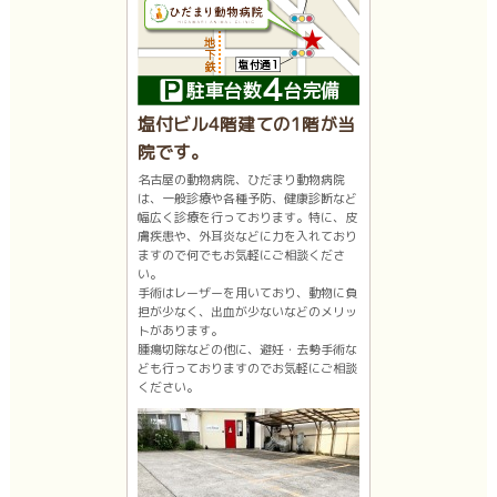
塩付ビル4階建ての1階が当
院です。
名古屋の動物病院、ひだまり動物病院
は、一般診療や各種予防、健康診断など
幅広く診療を行っております。特に、皮
膚疾患や、外耳炎などに力を入れており
ますので何でもお気軽にご相談くださ
い。
手術はレーザーを用いており、動物に負
担が少なく、出血が少ないなどのメリッ
トがあります。
腫瘍切除などの他に、避妊・去勢手術な
ども行っておりますのでお気軽にご相談
ください。