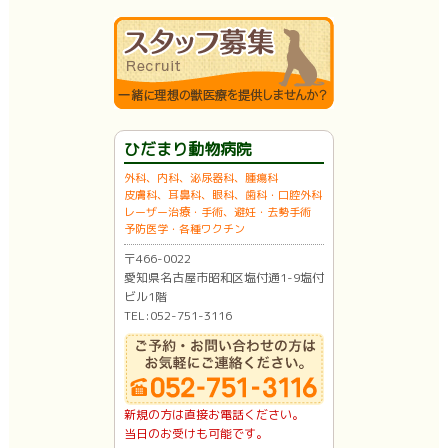
ひだまり動物病院
外科、内科、泌尿器科、腫瘍科
皮膚科、耳鼻科、眼科、歯科・口腔外科
レーザー治療・手術、避妊・去勢手術
予防医学・各種ワクチン
〒466-0022
愛知県名古屋市昭和区塩付通1-9塩付
ビル1階
TEL:052-751-3116
新規の方は直接お電話ください。
当日のお受けも可能です。