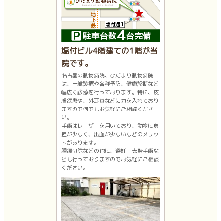
塩付ビル4階建ての1階が当
院です。
名古屋の動物病院、ひだまり動物病院
は、一般診療や各種予防、健康診断など
幅広く診療を行っております。特に、皮
膚疾患や、外耳炎などに力を入れており
ますので何でもお気軽にご相談くださ
い。
手術はレーザーを用いており、動物に負
担が少なく、出血が少ないなどのメリッ
トがあります。
腫瘍切除などの他に、避妊・去勢手術な
ども行っておりますのでお気軽にご相談
ください。