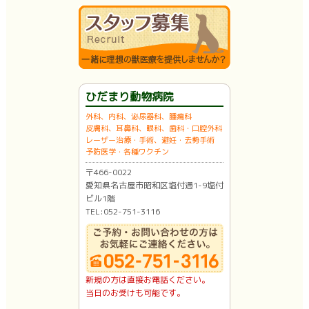
ひだまり動物病院
外科、内科、泌尿器科、腫瘍科
皮膚科、耳鼻科、眼科、歯科・口腔外科
レーザー治療・手術、避妊・去勢手術
予防医学・各種ワクチン
〒466-0022
愛知県名古屋市昭和区塩付通1-9塩付
ビル1階
TEL:052-751-3116
新規の方は直接お電話ください。
当日のお受けも可能です。