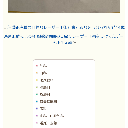
«
肥満細胞腫の日帰りレーザー手術と歯石取りをうけられた猫14歳
局所麻酔による体表腫瘤切除の日帰りレーザー手術をうけらたプー
ドル１２歳
»
外科
内科
泌尿器科
腫瘍科
皮膚科
耳鼻咽喉科
眼科
歯科・口腔外科
避妊・去勢