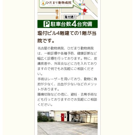
塩付ビル4階建ての1階が当
院です。
名古屋の動物病院、ひだまり動物病院
は、一般診療や各種予防、健康診断など
幅広く診療を行っております。特に、皮
膚疾患や、外耳炎などに力を入れており
ますので何でもお気軽にご相談くださ
い。
手術はレーザーを用いており、動物に負
担が少なく、出血が少ないなどのメリッ
トがあります。
腫瘍切除などの他に、避妊・去勢手術な
ども行っておりますのでお気軽にご相談
ください。