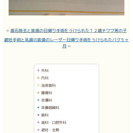
«
歯石除去と抜歯の日帰り手術をうけられた１２歳チワワ男の子
避妊手術と乳歯の抜歯のレーザー日帰り手術をうけられたパグ５ヶ
月
»
外科
内科
泌尿器科
腫瘍科
皮膚科
耳鼻咽喉科
眼科
歯科・口腔外科
避妊・去勢