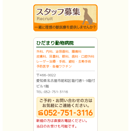
ひだまり動物病院
外科、内科、泌尿器科、腫瘍科
皮膚科、耳鼻科、眼科、歯科・口腔外科
レーザー治療・手術、避妊・去勢手術
予防医学・各種ワクチン
〒466-0022
愛知県名古屋市昭和区塩付通1-9塩付
ビル1階
TEL:052-751-3116
新規の方は直接お電話ください。
当日のお受けも可能です。