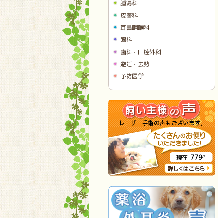
腫瘍科
皮膚科
耳鼻咽喉科
眼科
歯科・口腔外科
避妊・去勢
予防医学
779
現在
件