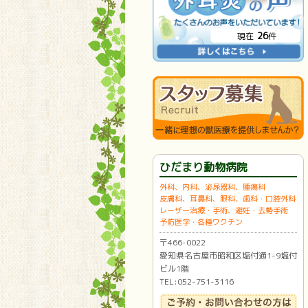
26
現在
件
ひだまり動物病院
外科、内科、泌尿器科、腫瘍科
皮膚科、耳鼻科、眼科、歯科・口腔外科
レーザー治療・手術、避妊・去勢手術
予防医学・各種ワクチン
〒466-0022
愛知県名古屋市昭和区塩付通1-9塩付
ビル1階
TEL:052-751-3116