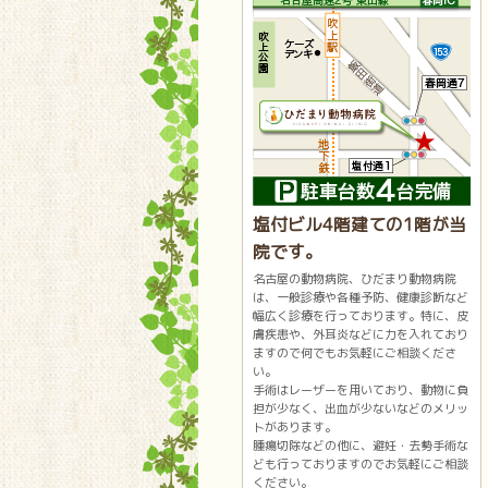
塩付ビル4階建ての1階が当
院です。
名古屋の動物病院、ひだまり動物病院
は、一般診療や各種予防、健康診断など
幅広く診療を行っております。特に、皮
膚疾患や、外耳炎などに力を入れており
ますので何でもお気軽にご相談くださ
い。
手術はレーザーを用いており、動物に負
担が少なく、出血が少ないなどのメリッ
トがあります。
腫瘍切除などの他に、避妊・去勢手術な
ども行っておりますのでお気軽にご相談
ください。