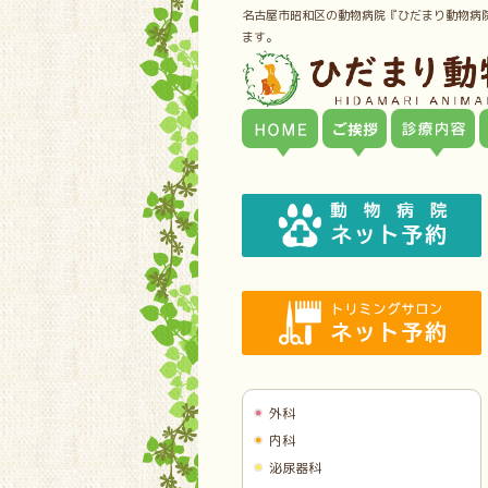
名古屋市昭和区の動物病院『ひだまり動物病
ます。
外科
内科
泌尿器科