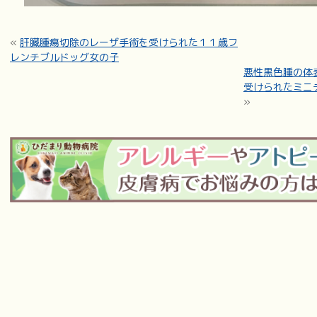
«
肝臓腫瘍切除のレーザ手術を受けられた１１歳フ
レンチブルドッグ女の子
悪性黒色腫の体
受けられたミニ
»