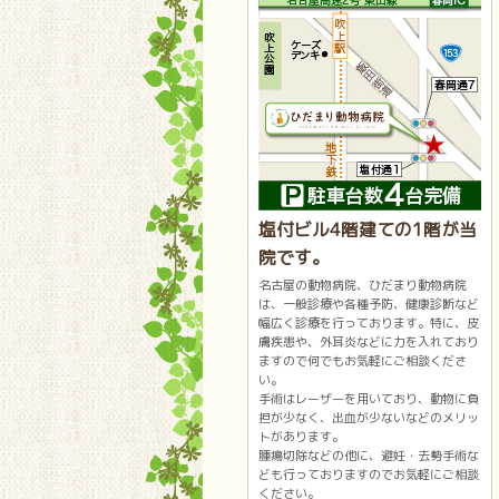
塩付ビル4階建ての1階が当
院です。
名古屋の動物病院、ひだまり動物病院
は、一般診療や各種予防、健康診断など
幅広く診療を行っております。特に、皮
膚疾患や、外耳炎などに力を入れており
ますので何でもお気軽にご相談くださ
い。
手術はレーザーを用いており、動物に負
担が少なく、出血が少ないなどのメリッ
トがあります。
腫瘍切除などの他に、避妊・去勢手術な
ども行っておりますのでお気軽にご相談
ください。