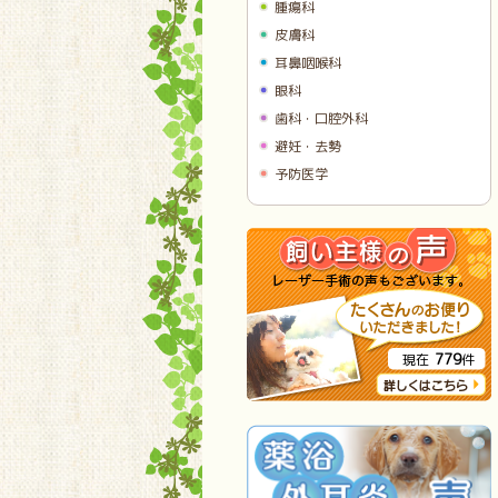
腫瘍科
皮膚科
耳鼻咽喉科
眼科
歯科・口腔外科
避妊・去勢
予防医学
779
現在
件