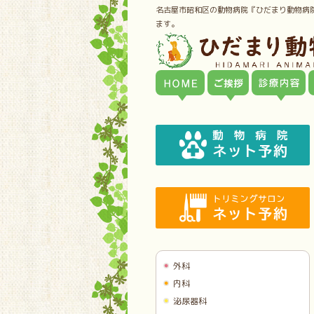
名古屋市昭和区の動物病院『ひだまり動物病
ます。
外科
内科
泌尿器科