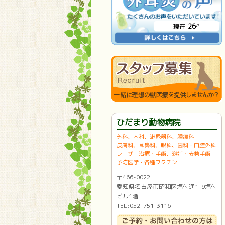
26
現在
件
ひだまり動物病院
外科、内科、泌尿器科、腫瘍科
皮膚科、耳鼻科、眼科、歯科・口腔外科
レーザー治療・手術、避妊・去勢手術
予防医学・各種ワクチン
〒466-0022
愛知県名古屋市昭和区塩付通1-9塩付
ビル1階
TEL:052-751-3116