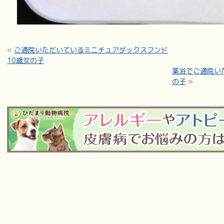
«
ご通院いただいているミニチュアダックスフンド
10歳女の子
薬浴でご通院い
の子
»