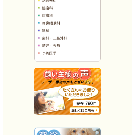
泌尿器科
腫瘍科
皮膚科
耳鼻咽喉科
眼科
歯科・口腔外科
避妊・去勢
予防医学
780
現在
件