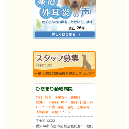
26
現在
件
ひだまり動物病院
外科、内科、泌尿器科、腫瘍科
皮膚科、耳鼻科、眼科、歯科・口腔外科
レーザー治療・手術、避妊・去勢手術
予防医学・各種ワクチン
〒466-0022
愛知県名古屋市昭和区塩付通1-9塩付