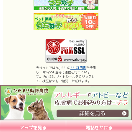
当サイトではFujiSSLの
SSL証明書
を使用
し、常時SSL暗号化通信を行っていま
す。 FujiSSL サイトシールをクリックし
て、検証結果をご確認いただけます。
名古屋市昭和区の動物病院、ひだまり動物病院は、薬浴などの皮膚科診療、乳
腺腫瘍手術・体表腫瘤切除などの日帰り手術に力を入れております。
もちろん内科、外科、腫瘍科などの一般診療、予防医療（各種ワクチン）など
も行っています。
マップを見る
電話をかける
Copyright (C) 2026ひだまり動物病院, All Rights Reserved.nagoya