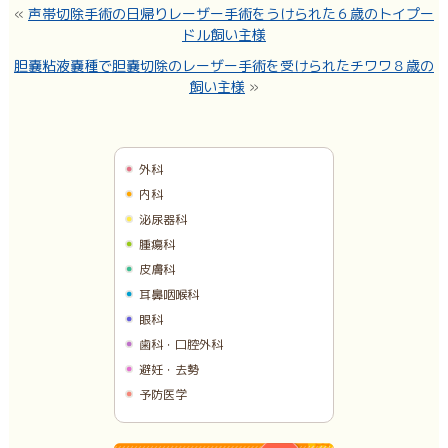
«
声帯切除手術の日帰りレーザー手術をうけられた６歳のトイプー
ドル飼い主様
胆嚢粘液嚢種で胆嚢切除のレーザー手術を受けられたチワワ８歳の
飼い主様
»
外科
内科
泌尿器科
腫瘍科
皮膚科
耳鼻咽喉科
眼科
歯科・口腔外科
避妊・去勢
予防医学