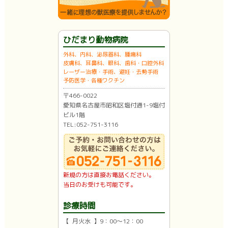
ひだまり動物病院
外科、内科、泌尿器科、腫瘍科
皮膚科、耳鼻科、眼科、歯科・口腔外科
レーザー治療・手術、避妊・去勢手術
予防医学・各種ワクチン
〒466-0022
愛知県名古屋市昭和区塩付通1-9塩付
ビル1階
TEL:052-751-3116
新規の方は直接お電話ください。
当日のお受けも可能です。
診療時間
【 月火水 】9：00〜12：00