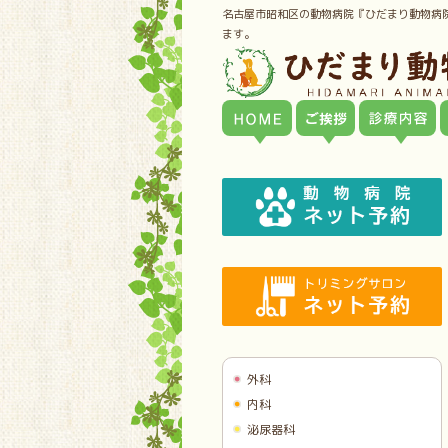
名古屋市昭和区の動物病院『ひだまり動物病
ます。
外科
内科
泌尿器科