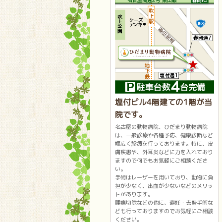
塩付ビル4階建ての1階が当
院です。
名古屋の動物病院、ひだまり動物病院
は、一般診療や各種予防、健康診断など
幅広く診療を行っております。特に、皮
膚疾患や、外耳炎などに力を入れており
ますので何でもお気軽にご相談くださ
い。
手術はレーザーを用いており、動物に負
担が少なく、出血が少ないなどのメリッ
トがあります。
腫瘍切除などの他に、避妊・去勢手術な
ども行っておりますのでお気軽にご相談
ください。