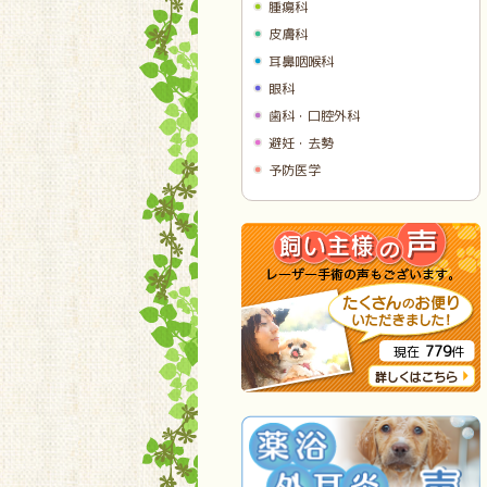
腫瘍科
皮膚科
耳鼻咽喉科
眼科
歯科・口腔外科
避妊・去勢
予防医学
779
現在
件