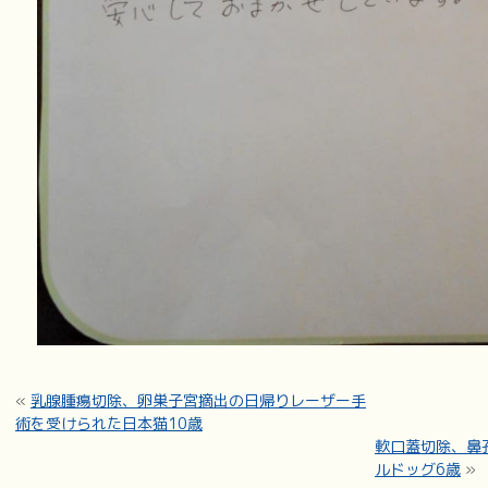
«
乳腺腫瘍切除、卵巣子宮摘出の日帰りレーザー手
術を受けられた日本猫10歳
軟口蓋切除、鼻
ルドッグ6歳
»