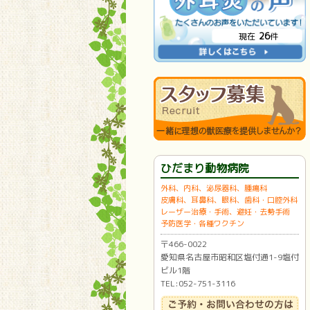
26
現在
件
ひだまり動物病院
外科、内科、泌尿器科、腫瘍科
皮膚科、耳鼻科、眼科、歯科・口腔外科
レーザー治療・手術、避妊・去勢手術
予防医学・各種ワクチン
〒466-0022
愛知県名古屋市昭和区塩付通1-9塩付
ビル1階
TEL:052-751-3116