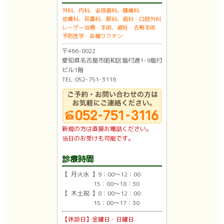
外科、内科、泌尿器科、腫瘍科
皮膚科、耳鼻科、眼科、歯科・口腔外科
レーザー治療・手術、避妊・去勢手術
予防医学・各種ワクチン
〒466-0022
愛知県名古屋市昭和区塩付通1-9塩付
ビル1階
TEL:052-751-3116
新規の方は直接お電話ください。
当日のお受けも可能です。
診療時間
【 月火水 】9：00〜12：00
15：00〜18：30
【 木土祝 】8：00〜12：00
15：00〜17：30
【休診日】金曜日・日曜日