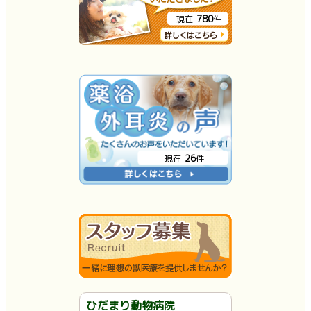
780
現在
件
26
現在
件
ひだまり動物病院