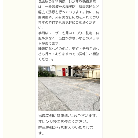
名古屋の動物病院、ひだまり動物病院
は、一般診療や各種予防、健康診断など
幅広く診療を行っております。特に、皮
膚疾患や、外耳炎などに力を入れており
ますので何でもお気軽にご相談くださ
い。
手術はレーザーを用いており、動物に負
担が少なく、出血が少ないなどのメリッ
トがあります。
腫瘍切除などの他に、避妊・去勢手術な
ども行っておりますのでお気軽にご相談
ください。
当院南側に駐車場が4台ございます。
オレンジ枠にお停めください。
駐車場側からもお入りいただけま
す。