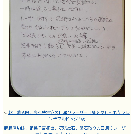
«
軟口蓋切除、鼻孔狭窄症の日帰りレーザー手術を受けられたフレ
ンチブルドッグ3歳
膣腫瘤切除、卵巣子宮摘出、膀胱結石、歯石取りの日帰りレーザー