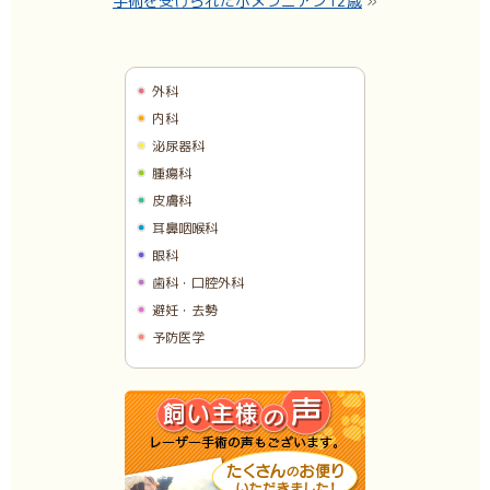
手術を受けられたポメラニアン12歳
»
外科
内科
泌尿器科
腫瘍科
皮膚科
耳鼻咽喉科
眼科
歯科・口腔外科
避妊・去勢
予防医学