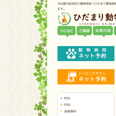
名古屋市昭和区の動物病院『ひだまり動物病
ます。
外科
内科
泌尿器科