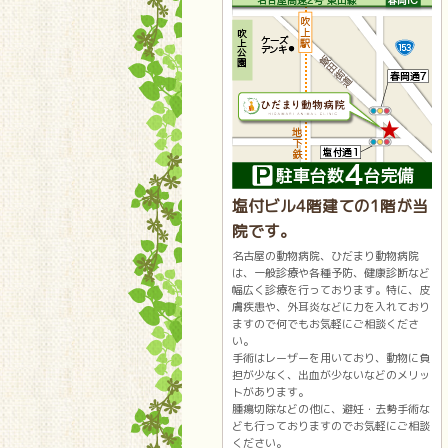
塩付ビル4階建ての1階が当
院です。
名古屋の動物病院、ひだまり動物病院
は、一般診療や各種予防、健康診断など
幅広く診療を行っております。特に、皮
膚疾患や、外耳炎などに力を入れており
ますので何でもお気軽にご相談くださ
い。
手術はレーザーを用いており、動物に負
担が少なく、出血が少ないなどのメリッ
トがあります。
腫瘍切除などの他に、避妊・去勢手術な
ども行っておりますのでお気軽にご相談
ください。