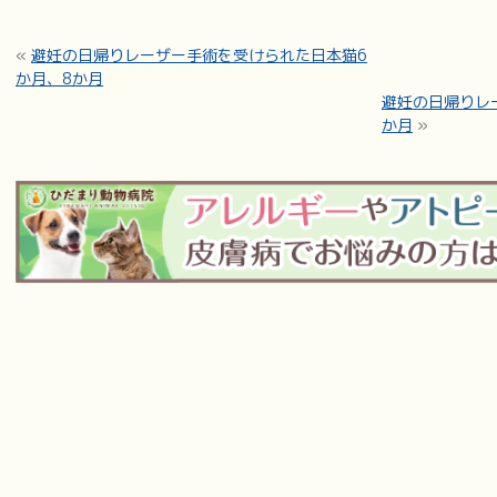
«
避妊の日帰りレーザー手術を受けられた日本猫6
か月、8か月
避妊の日帰りレ
か月
»