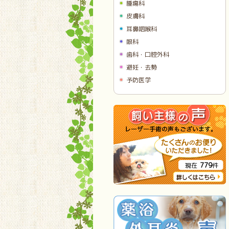
腫瘍科
皮膚科
耳鼻咽喉科
眼科
歯科・口腔外科
避妊・去勢
予防医学
779
現在
件