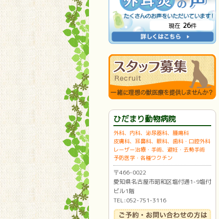
26
現在
件
ひだまり動物病院
外科、内科、泌尿器科、腫瘍科
皮膚科、耳鼻科、眼科、歯科・口腔外科
レーザー治療・手術、避妊・去勢手術
予防医学・各種ワクチン
〒466-0022
愛知県名古屋市昭和区塩付通1-9塩付
ビル1階
TEL:052-751-3116