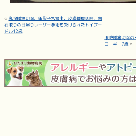
«
乳腺腫瘍切除、卵巣子宮摘出、皮膚腫瘤切除、歯
石取りの日帰りレーザー手術を受けられたトイプー
ドル12歳
眼瞼腫瘤切除の
コーギー7歳
»