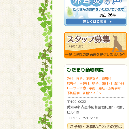
26
現在
件
ひだまり動物病院
外科、内科、泌尿器科、腫瘍科
皮膚科、耳鼻科、眼科、歯科・口腔外科
レーザー治療・手術、避妊・去勢手術
予防医学・各種ワクチン
〒466-0022
愛知県名古屋市昭和区塩付通1-9塩付
ビル1階
TEL:052-751-3116