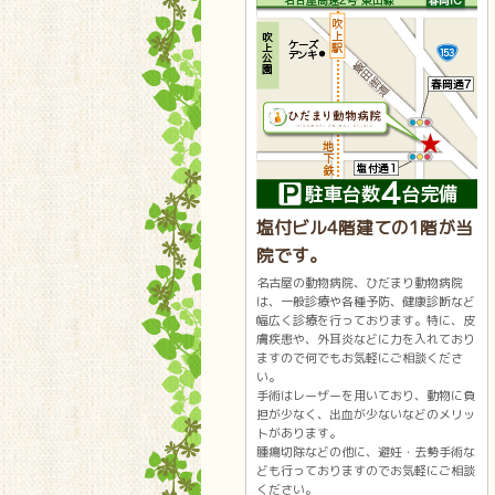
塩付ビル4階建ての1階が当
院です。
名古屋の動物病院、ひだまり動物病院
は、一般診療や各種予防、健康診断など
幅広く診療を行っております。特に、皮
膚疾患や、外耳炎などに力を入れており
ますので何でもお気軽にご相談くださ
い。
手術はレーザーを用いており、動物に負
担が少なく、出血が少ないなどのメリッ
トがあります。
腫瘍切除などの他に、避妊・去勢手術な
ども行っておりますのでお気軽にご相談
ください。