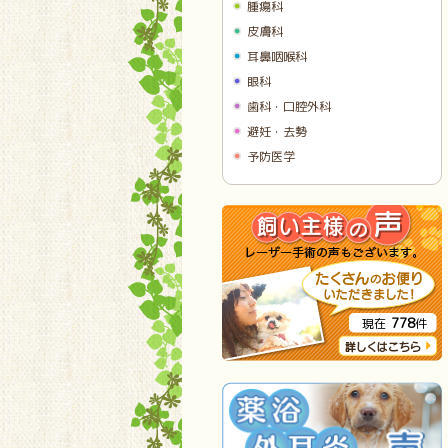
腫瘍科
皮膚科
耳鼻咽喉科
眼科
歯科・口腔外科
避妊・去勢
予防医学
778
現在
件