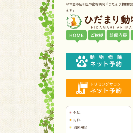
名古屋市昭和区の動物病院『ひだまり動物病
ます。
外科
内科
泌尿器科