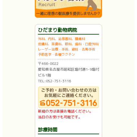
ひだまり動物病院
外科、内科、泌尿器科、腫瘍科
皮膚科、耳鼻科、眼科、歯科・口腔外科
レーザー治療・手術、避妊・去勢手術
予防医学・各種ワクチン
〒466-0022
愛知県名古屋市昭和区塩付通1-9塩付
ビル1階
TEL:052-751-3116
新規の方は直接お電話ください。
当日のお受けも可能です。
診療時間