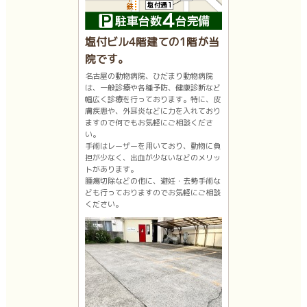
塩付ビル4階建ての1階が当
院です。
名古屋の動物病院、ひだまり動物病院
は、一般診療や各種予防、健康診断など
幅広く診療を行っております。特に、皮
膚疾患や、外耳炎などに力を入れており
ますので何でもお気軽にご相談くださ
い。
手術はレーザーを用いており、動物に負
担が少なく、出血が少ないなどのメリッ
トがあります。
腫瘍切除などの他に、避妊・去勢手術な
ども行っておりますのでお気軽にご相談
ください。