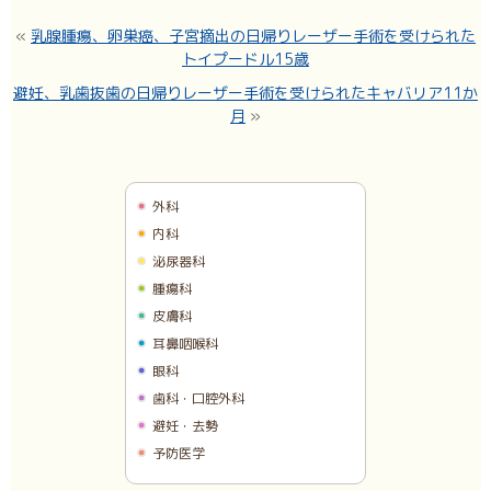
«
乳腺腫瘍、卵巣癌、子宮摘出の日帰りレーザー手術を受けられた
トイプードル15歳
避妊、乳歯抜歯の日帰りレーザー手術を受けられたキャバリア11か
月
»
外科
内科
泌尿器科
腫瘍科
皮膚科
耳鼻咽喉科
眼科
歯科・口腔外科
避妊・去勢
予防医学