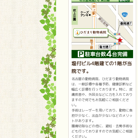
塩付ビル4階建ての1階が当
院です。
名古屋の動物病院、ひだまり動物病院
は、一般診療や各種予防、健康診断など
幅広く診療を行っております。特に、皮
膚疾患や、外耳炎などに力を入れており
ますので何でもお気軽にご相談くださ
い。
手術はレーザーを用いており、動物に負
担が少なく、出血が少ないなどのメリッ
トがあります。
腫瘍切除などの他に、避妊・去勢手術な
ども行っておりますのでお気軽にご相談
ください。