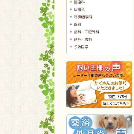
腫瘍科
皮膚科
耳鼻咽喉科
眼科
歯科・口腔外科
避妊・去勢
予防医学
779
現在
件