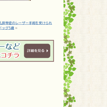
孔狭窄症のレーザー手術を受けられ
ドッグ5歳
»