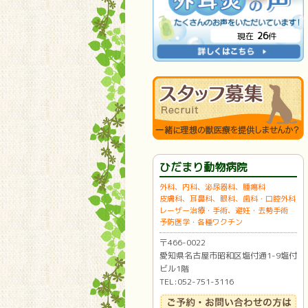
26
現在
件
ひだまり動物病院
外科、内科、泌尿器科、腫瘍科
皮膚科、耳鼻科、眼科、歯科・口腔外科
レーザー治療・手術、避妊・去勢手術
予防医学・各種ワクチン
〒466-0022
愛知県名古屋市昭和区塩付通1-9塩付
ビル1階
TEL:052-751-3116