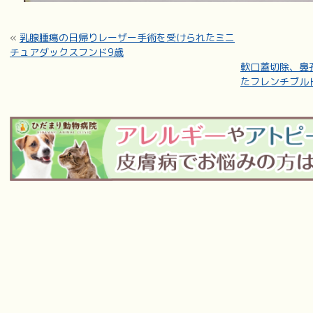
«
乳腺腫瘍の日帰りレーザー手術を受けられたミニ
チュアダックスフンド9歳
軟口蓋切除、鼻
たフレンチブル