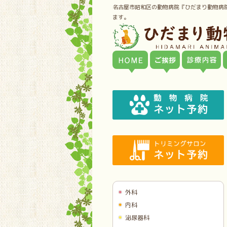
名古屋市昭和区の動物病院『ひだまり動物病
ます。
外科
内科
泌尿器科