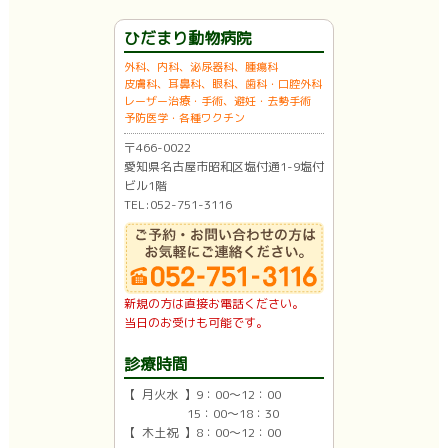
ひだまり動物病院
外科、内科、泌尿器科、腫瘍科
皮膚科、耳鼻科、眼科、歯科・口腔外科
レーザー治療・手術、避妊・去勢手術
予防医学・各種ワクチン
〒466-0022
愛知県名古屋市昭和区塩付通1-9塩付
ビル1階
TEL:052-751-3116
新規の方は直接お電話ください。
当日のお受けも可能です。
診療時間
【 月火水 】9：00〜12：00
15：00〜18：30
【 木土祝 】8：00〜12：00