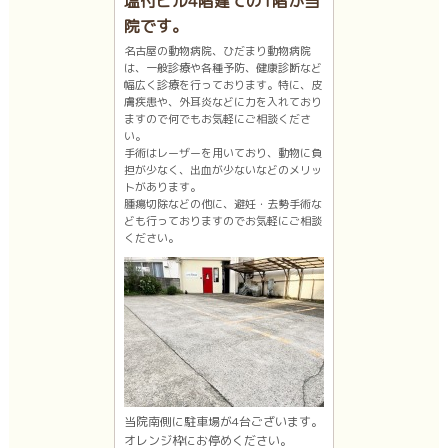
塩付ビル4階建ての1階が当
院です。
名古屋の動物病院、ひだまり動物病院
は、一般診療や各種予防、健康診断など
幅広く診療を行っております。特に、皮
膚疾患や、外耳炎などに力を入れており
ますので何でもお気軽にご相談くださ
い。
手術はレーザーを用いており、動物に負
担が少なく、出血が少ないなどのメリッ
トがあります。
腫瘍切除などの他に、避妊・去勢手術な
ども行っておりますのでお気軽にご相談
ください。
当院南側に駐車場が4台ございます。
オレンジ枠にお停めください。