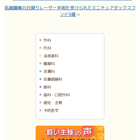
乳腺腫瘍の日帰りレーザー手術を受けられたミニチュアダックスフ
ンド9歳
»
外科
内科
泌尿器科
腫瘍科
皮膚科
耳鼻咽喉科
眼科
歯科・口腔外科
避妊・去勢
予防医学