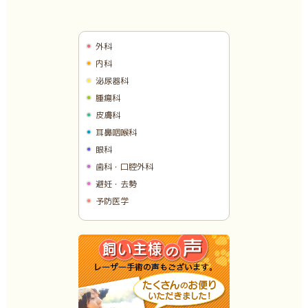
外科
内科
泌尿器科
腫瘍科
皮膚科
耳鼻咽喉科
眼科
歯科・口腔外科
避妊・去勢
予防医学