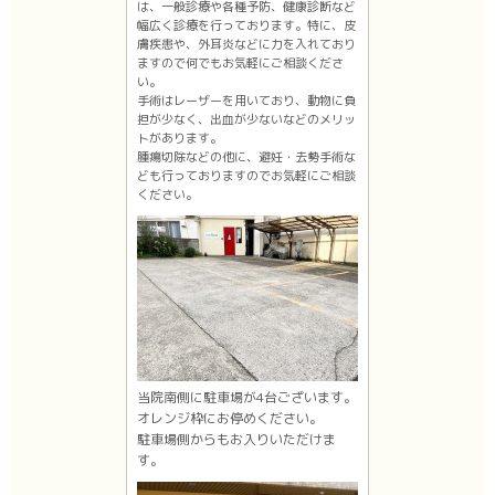
は、一般診療や各種予防、健康診断など
幅広く診療を行っております。特に、皮
膚疾患や、外耳炎などに力を入れており
ますので何でもお気軽にご相談くださ
い。
手術はレーザーを用いており、動物に負
担が少なく、出血が少ないなどのメリッ
トがあります。
腫瘍切除などの他に、避妊・去勢手術な
ども行っておりますのでお気軽にご相談
ください。
当院南側に駐車場が4台ございます。
オレンジ枠にお停めください。
駐車場側からもお入りいただけま
す。