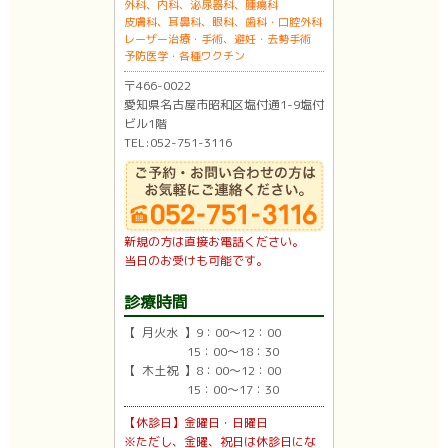
外科、内科、泌尿器科、腫瘍科
皮膚科、耳鼻科、眼科、歯科・口腔外科
レーザー治療・手術、避妊・去勢手術
予防医学・各種ワクチン
〒466-0022
愛知県名古屋市昭和区塩付通1-9塩付
ビル1階
TEL:052-751-3116
新規の方は直接お電話ください。
当日のお受けも可能です。
診療時間
【 月火水 】9：00〜12：00
15：00〜18：30
【 木土祝 】8：00〜12：00
15：00〜17：30
【休診日】金曜日・日曜日
※ただし、金曜、祝日は休診日にな