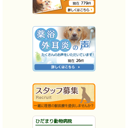
779
現在
件
26
現在
件
ひだまり動物病院