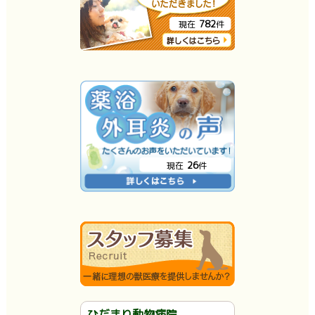
782
現在
件
26
現在
件
ひだまり動物病院