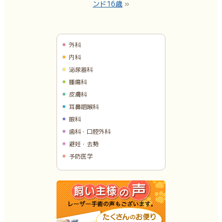
ンド16歳
»
外科
内科
泌尿器科
腫瘍科
皮膚科
耳鼻咽喉科
眼科
歯科・口腔外科
避妊・去勢
予防医学