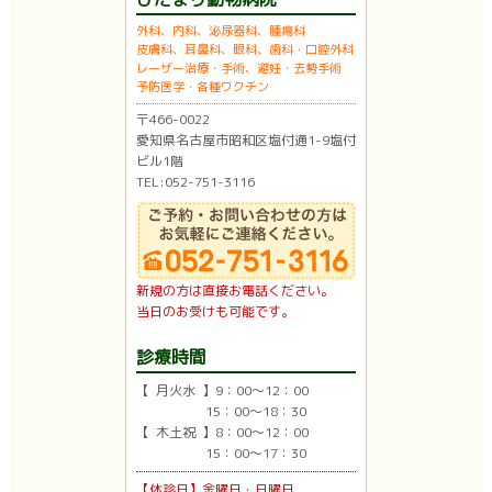
外科、内科、泌尿器科、腫瘍科
皮膚科、耳鼻科、眼科、歯科・口腔外科
レーザー治療・手術、避妊・去勢手術
予防医学・各種ワクチン
〒466-0022
愛知県名古屋市昭和区塩付通1-9塩付
ビル1階
TEL:052-751-3116
新規の方は直接お電話ください。
当日のお受けも可能です。
診療時間
【 月火水 】9：00〜12：00
15：00〜18：30
【 木土祝 】8：00〜12：00
15：00〜17：30
【休診日】金曜日・日曜日