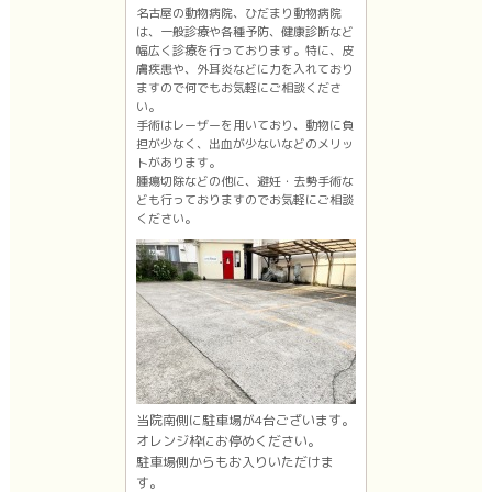
名古屋の動物病院、ひだまり動物病院
は、一般診療や各種予防、健康診断など
幅広く診療を行っております。特に、皮
膚疾患や、外耳炎などに力を入れており
ますので何でもお気軽にご相談くださ
い。
手術はレーザーを用いており、動物に負
担が少なく、出血が少ないなどのメリッ
トがあります。
腫瘍切除などの他に、避妊・去勢手術な
ども行っておりますのでお気軽にご相談
ください。
当院南側に駐車場が4台ございます。
オレンジ枠にお停めください。
駐車場側からもお入りいただけま
す。